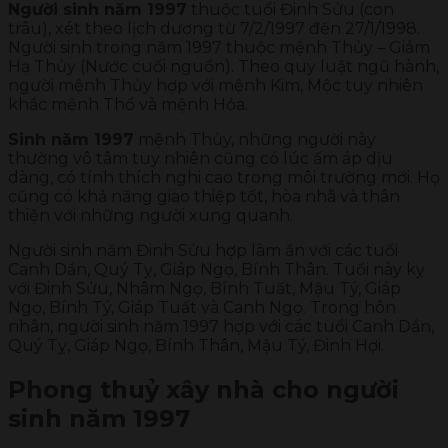
Người sinh năm 1997
thuộc tuổi Đinh Sửu (con
trâu), xét theo lịch dương từ 7/2/1997 đến 27/1/1998.
Người sinh trong năm 1997 thuộc mệnh Thủy – Giảm
Hạ Thủy (Nước cuối nguồn). Theo quy luật ngũ hành,
người mệnh Thủy hợp với mệnh Kim, Mộc tuy nhiên
khắc mệnh Thổ và mệnh Hỏa.
Sinh năm 1997
mệnh Thủy, những người này
thường vô tâm tuy nhiên cũng có lúc ấm áp dịu
dàng, có tính thích nghi cao trong môi trường mới. Họ
cũng có khả năng giao thiệp tốt, hòa nhã và thân
thiện với những người xung quanh.
Người sinh năm Đinh Sửu hợp làm ăn với các tuổi
Canh Dần, Quý Tỵ, Giáp Ngọ, Bính Thân. Tuổi này kỵ
với Đinh Sửu, Nhâm Ngọ, Bính Tuất, Mậu Tý, Giáp
Ngọ, Bính Tý, Giáp Tuất và Canh Ngọ. Trong hôn
nhân, người sinh năm 1997 hợp với các tuổi Canh Dần,
Quý Tỵ, Giáp Ngọ, Bính Thân, Mậu Tý, Đinh Hợi.
Phong thuỷ xây nhà cho người
sinh năm 1997