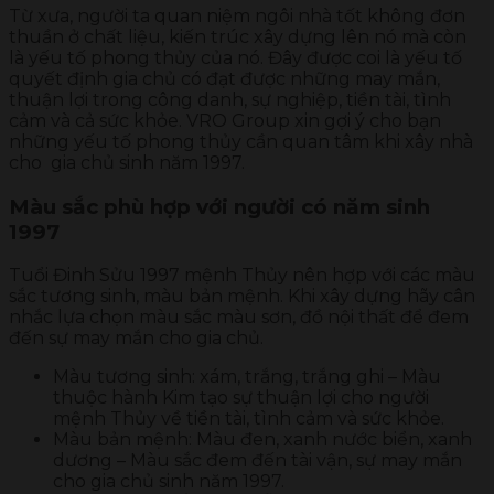
Từ xưa, người ta quan niệm ngôi nhà tốt không đơn
thuần ở chất liệu, kiến trúc xây dựng lên nó mà còn
là yếu tố phong thủy của nó. Đây được coi là yếu tố
quyết định gia chủ có đạt được những may mắn,
thuận lợi trong công danh, sự nghiệp, tiền tài, tình
cảm và cả sức khỏe. VRO Group xin gợi ý cho bạn
những yếu tố phong thủy cần quan tâm khi xây nhà
cho gia chủ sinh năm 1997.
Màu sắc phù hợp với người có năm sinh
1997
Tuổi Đinh Sửu 1997 mệnh Thủy nên hợp với các màu
sắc tương sinh, màu bản mệnh. Khi xây dựng hãy cân
nhắc lựa chọn màu sắc màu sơn, đồ nội thất để đem
đến sự may mắn cho gia chủ.
Màu tương sinh: xám, trắng, trắng ghi – Màu
thuộc hành Kim tạo sự thuận lợi cho người
mệnh Thủy về tiền tài, tình cảm và sức khỏe.
Màu bản mệnh: Màu đen, xanh nước biển, xanh
dương – Màu sắc đem đến tài vận, sự may mắn
cho gia chủ sinh năm 1997.