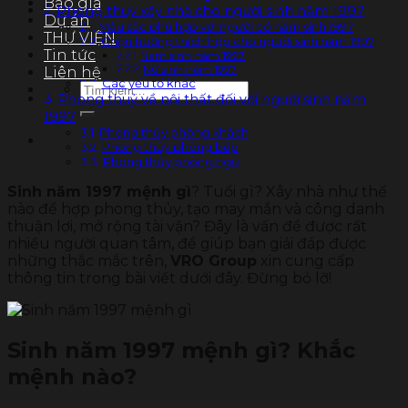
Báo giá
Phong thuỷ xây nhà cho người sinh năm 1997
Dự án
Màu sắc phù hợp với người có năm sinh 1997
THƯ VIỆN
Chọn hướng thích hợp cho người sinh năm 1997
Tin tức
Nam sinh năm 1997
Nữ sinh năm 1997
Liên hệ
Các yếu tố khác
Tìm
Phong thuỷ về nội thất đối với người sinh năm
kiếm:
1997
Phong thủy phòng khách
Phong thủy phòng bếp
Phong thủy phòng ngủ
Sinh năm 1997 mệnh gì
? Tuổi gì? Xây nhà như thế
nào để hợp phong thủy, tạo may mắn và công danh
thuận lợi, mở rộng tài vận? Đây là vấn đề được rất
nhiều người quan tâm, để giúp bạn giải đáp được
những thắc mắc trên,
VRO Group
xin cung cấp
thông tin trong bài viết dưới đây. Đừng bỏ lỡ!
Sinh năm 1997 mệnh gì? Khắc
mệnh nào?