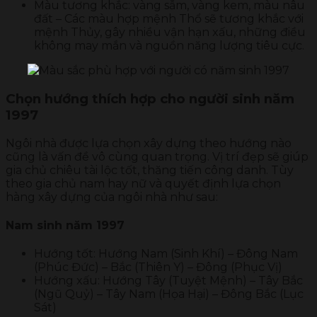
Màu tương khắc: vàng sẫm, vàng kem, màu nâu
đất – Các màu hợp mệnh Thổ sẽ tương khắc với
mệnh Thủy, gây nhiều vận hạn xấu, những điều
không may mắn và nguồn năng lượng tiêu cực.
Chọn hướng thích hợp cho người sinh năm
1997
Ngôi nhà được lựa chọn xây dựng theo hướng nào
cũng là vấn đề vô cùng quan trọng. Vị trí đẹp sẽ giúp
gia chủ chiêu tài lộc tốt, thăng tiến công danh. Tùy
theo gia chủ nam hay nữ và quyết định lựa chọn
hàng xây dựng của ngôi nhà như sau:
Nam sinh năm 1997
Hướng tốt: Hướng Nam (Sinh Khí) – Đông Nam
(Phúc Đức) – Bắc (Thiên Y) – Đông (Phục Vị)
Hướng xấu: Hướng Tây (Tuyệt Mệnh) – Tây Bắc
(Ngũ Quỷ) – Tây Nam (Họa Hại) – Đông Bắc (Lục
Sát)