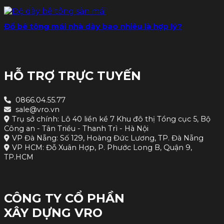
Đổ bê tông mái nhà dày bao nhiêu là hợp lý?
HỖ TRỢ TRỰC TUYẾN
0866.04.55.77
sale@vro.vn
Trụ sở chính: Lô 40 liền kề 7 Khu đô thị Tổng cục 5, Bộ
Công an - Tân Triều - Thanh Trì - Hà Nội
VP Đà Nẵng: Số 129, Hoàng Đức Lương, TP. Đà Nẵng
VP HCM: Đỗ Xuân Hợp, P. Phước Long B, Quận 9,
TP.HCM
CÔNG TY CỔ PHẦN
XÂY DỰNG VRO