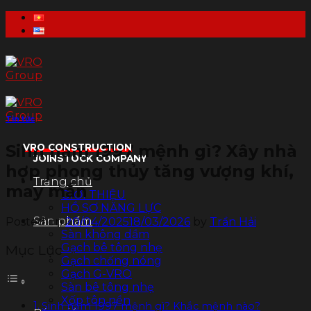
Skip
to
content
Tin tức
Sinh năm 1997 mệnh gì? Xây nhà
VRO CONSTRUCTION
JOINSTOCK COMPANY
hợp phong thủy tăng vượng khí,
Trang chủ
may mắn
GIỚI THIỆU
HỒ SƠ NĂNG LỰC
Sản phẩm
Posted on
20/04/2025
18/03/2026
by
Trần Hải
Sàn không dầm
Gạch bê tông nhẹ
Mục Lục
Gạch chống nóng
Gạch G-VRO
Sàn bê tông nhẹ
Xốp tôn nền
Sinh năm 1997 mệnh gì? Khắc mệnh nào?