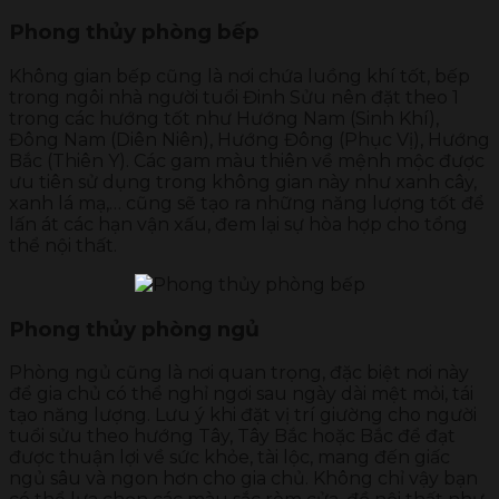
Phong thủy phòng bếp
Không gian bếp cũng là nơi chứa luồng khí tốt, bếp
trong ngôi nhà người tuổi Đinh Sửu nên đặt theo 1
trong các hướng tốt như Hướng Nam (Sinh Khí),
Đông Nam (Diên Niên), Hướng Đông (Phục Vị), Hướng
Bắc (Thiên Y). Các gam màu thiên về mệnh mộc được
ưu tiên sử dụng trong không gian này như xanh cây,
xanh lá mạ,… cũng sẽ tạo ra những năng lượng tốt để
lấn át các hạn vận xấu, đem lại sự hòa hợp cho tổng
thể nội thất.
Phong thủy phòng ngủ
Phòng ngủ cũng là nơi quan trọng, đặc biệt nơi này
để gia chủ có thể nghỉ ngơi sau ngày dài mệt mỏi, tái
tạo năng lượng. Lưu ý khi đặt vị trí giường cho người
tuổi sửu theo hướng Tây, Tây Bắc hoặc Bắc để đạt
được thuận lợi về sức khỏe, tài lộc, mang đến giấc
ngủ sâu và ngon hơn cho gia chủ. Không chỉ vậy bạn