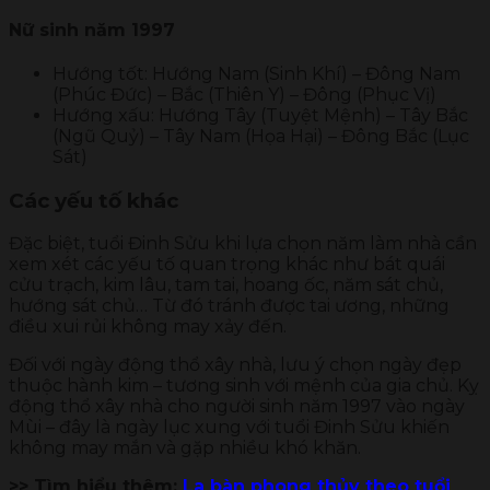
Nữ sinh năm 1997
Hướng tốt: Hướng Nam (Sinh Khí) – Đông Nam
(Phúc Đức) – Bắc (Thiên Y) – Đông (Phục Vị)
Hướng xấu: Hướng Tây (Tuyệt Mệnh) – Tây Bắc
(Ngũ Quỷ) – Tây Nam (Họa Hại) – Đông Bắc (Lục
Sát)
Các yếu tố khác
Đặc biệt, tuổi Đinh Sửu khi lựa chọn năm làm nhà cần
xem xét các yếu tố quan trọng khác như bát quái
cửu trạch, kim lâu, tam tai, hoang ốc, năm sát chủ,
hướng sát chủ… Từ đó tránh được tai ương, những
điều xui rủi không may xảy đến.
Đối với ngày động thổ xây nhà, lưu ý chọn ngày đẹp
thuộc hành kim – tương sinh với mệnh của gia chủ. Kỵ
động thổ xây nhà cho người sinh năm 1997 vào ngày
Mùi – đây là ngày lục xung với tuổi Đinh Sửu khiến
không may mắn và gặp nhiều khó khăn.
>> Tìm hiểu thêm:
La bàn phong thủy theo tuổi