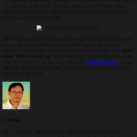
có thể lựa chọn các màu sắc rèm cửa, đồ nội thất như
tủ, giường, bàn ghế với màu trắng, xanh nhạt hay
màu ánh kim cũng rất tốt cho phong thủy ngôi nhà
của người sinh năm 1997.
Như vậy, việc xây nhà hợp phong thủy vô cùng quan
trọng, được rất nhiều quan tâm. Hy vọng với các
thông tin trên đây sẽ giúp bạn giải đáp thắc mắc
sinh
năm 1997 mệnh gì
, xây nhà như thế nào, hướng nào
cho hợp phong thủy. Hãy theo dõi
VRO Group
trong
các bài viết tiếp theo để nhận được những thông tin
bổ ích nhất nhé!
Trần Hải
Mr. Trần Hải - là Kỹ sư Kết cấu tại VRO Group, có