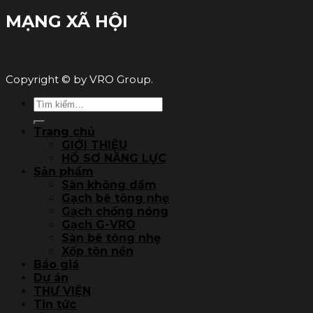
MẠNG XÃ HỘI
Copyright © by VRO Group.
Tìm
kiếm:
Trang chủ
GIỚI THIỆU
HỒ SƠ NĂNG LỰC
Sản phẩm
Sàn không dầm
Gạch bê tông nhẹ
Gạch chống nóng
Gạch G-VRO
Sàn bê tông nhẹ
Xốp tôn nền
Báo giá
Dự án
THƯ VIỆN
Tin tức