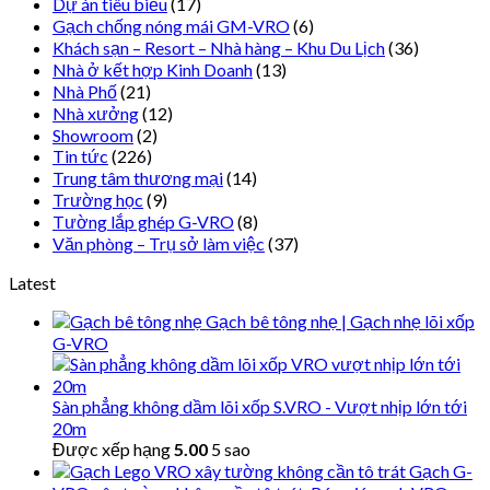
Dự án tiêu biểu
(17)
Gạch chống nóng mái GM-VRO
(6)
Khách sạn – Resort – Nhà hàng – Khu Du Lịch
(36)
Nhà ở kết hợp Kinh Doanh
(13)
Nhà Phố
(21)
Nhà xưởng
(12)
Showroom
(2)
Tin tức
(226)
Trung tâm thương mại
(14)
Trường học
(9)
Tường lắp ghép G-VRO
(8)
Văn phòng – Trụ sở làm việc
(37)
Latest
Gạch bê tông nhẹ | Gạch nhẹ lõi xốp
G-VRO
Sàn phẳng không dầm lõi xốp S.VRO - Vượt nhịp lớn tới
20m
Được xếp hạng
5.00
5 sao
Gạch G-