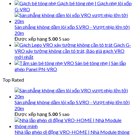
Gạch bê tông nhẹ | Gạch nhẹ lõi xốp
G-VRO
Sàn phẳng không dầm lõi xốp S.VRO - Vượt nhịp lớn tới
20m
Được xếp hạng
5.00
5 sao
Gạch G-
VRO xây tường không cần tô trát, Báo giá gạch VRO
mới nhất
Sàn bê tông nhẹ | Sàn lắp
ghép Panel PN-VRO
Top Rated
Sàn phẳng không dầm lõi xốp S.VRO - Vượt nhịp lớn tới
20m
Được xếp hạng
5.00
5 sao
Nhà lắp ghép di động VRO-HOME | Nhà Module thông