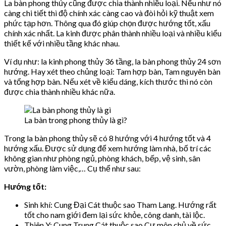
La bàn phong thủy cũng được chia thành nhiều loại. Nếu như nó
càng chi tiết thì độ chính xác càng cao và đòi hỏi kỹ thuật xem
phức tạp hơn. Thông qua đó giúp chọn được hướng tốt, xấu
chính xác nhất. La kinh được phân thành nhiều loại và nhiều kiểu
thiết kế với nhiều tầng khác nhau.
Ví dụ như: la kinh phong thủy 36 tầng, la bàn phong thủy 24 sơn
hướng. Hay xét theo chủng loại: Tam hợp bàn, Tam nguyên bàn
và tổng hợp bàn. Nếu xét về kiểu dáng, kích thước thì nó còn
được chia thành nhiều khác nữa.
La bàn trong phong thủy là gì?
Trong la bàn phong thủy sẽ có 8 hướng với 4 hướng tốt và 4
hướng xấu. Được sử dụng để xem hướng làm nhà, bố trí các
không gian như phòng ngủ, phòng khách, bếp, vệ sinh, sân
vườn, phòng làm việc,… Cụ thể như sau:
Hướng tốt:
Sinh khí: Cung Đại Cát thuộc sao Tham Lang. Hướng rất
tốt cho nam giới đem lại sức khỏe, công danh, tài lộc.
Thiên Y: Cung Trung Cát thuộc sao Cự môn chủ về sức