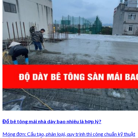
Đổ bê tông mái nhà dày bao nhiêu là hợp lý?
Móng đơn: Cấu tạo, phân loại, quy trình thi công chuẩn kỹ thuật