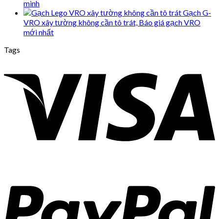
minh
Gạch G-
VRO xây tường không cần tô trát, Báo giá gạch VRO
mới nhất
Tags