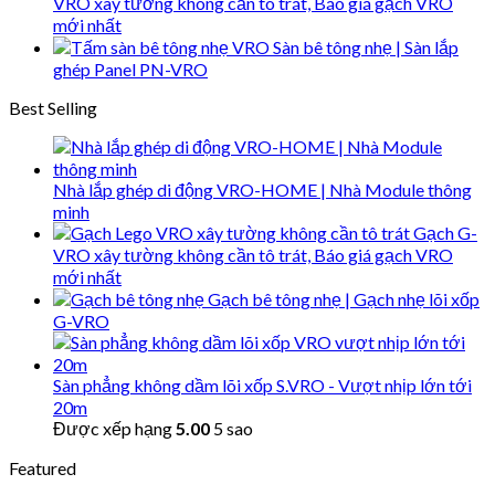
VRO xây tường không cần tô trát, Báo giá gạch VRO
mới nhất
Sàn bê tông nhẹ | Sàn lắp
ghép Panel PN-VRO
Best Selling
Nhà lắp ghép di động VRO-HOME | Nhà Module thông
minh
Gạch G-
VRO xây tường không cần tô trát, Báo giá gạch VRO
mới nhất
Gạch bê tông nhẹ | Gạch nhẹ lõi xốp
G-VRO
Sàn phẳng không dầm lõi xốp S.VRO - Vượt nhịp lớn tới
20m
Được xếp hạng
5.00
5 sao
Featured