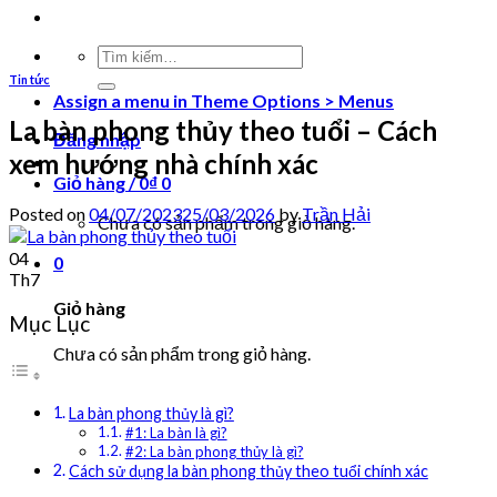
Tìm
kiếm:
Tin tức
Assign a menu in Theme Options > Menus
La bàn phong thủy theo tuổi – Cách
Đăng nhập
xem hướng nhà chính xác
Giỏ hàng /
0
₫
0
Posted on
04/07/2023
25/03/2026
by
Trần Hải
Chưa có sản phẩm trong giỏ hàng.
04
0
Th7
Giỏ hàng
Mục Lục
Chưa có sản phẩm trong giỏ hàng.
La bàn phong thủy là gì?
#1: La bàn là gì?
#2: La bàn phong thủy là gì?
Cách sử dụng la bàn phong thủy theo tuổi chính xác