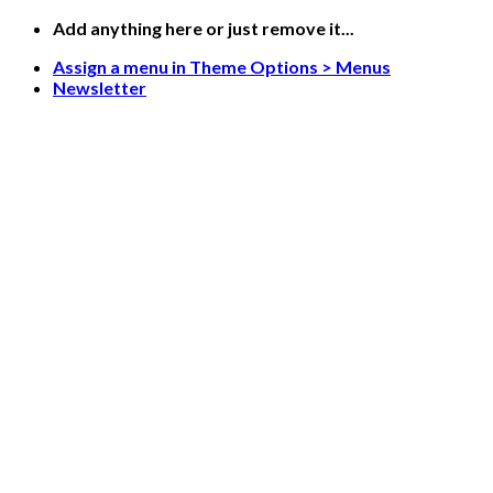
Skip
Add anything here or just remove it...
to
Assign a menu in Theme Options > Menus
content
Newsletter