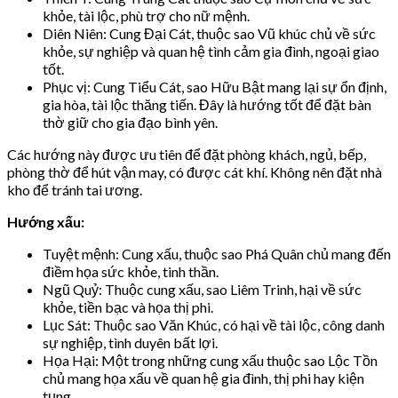
khỏe, tài lộc, phù trợ cho nữ mệnh.
Diên Niên: Cung Đại Cát, thuộc sao Vũ khúc chủ về sức
khỏe, sự nghiệp và quan hệ tình cảm gia đình, ngoại giao
tốt.
Phục vị: Cung Tiểu Cát, sao Hữu Bật mang lại sự ổn định,
gia hòa, tài lộc thăng tiến. Đây là hướng tốt để đặt bàn
thờ giữ cho gia đạo bình yên.
Các hướng này được ưu tiên để đặt phòng khách, ngủ, bếp,
phòng thờ để hút vận may, có được cát khí. Không nên đặt nhà
kho để tránh tai ương.
Hướng xấu:
Tuyệt mệnh: Cung xấu, thuộc sao Phá Quân chủ mang đến
điềm họa sức khỏe, tinh thần.
Ngũ Quỷ: Thuộc cung xấu, sao Liêm Trinh, hại về sức
khỏe, tiền bạc và họa thị phi.
Lục Sát: Thuộc sao Văn Khúc, có hại về tài lộc, công danh
sự nghiệp, tình duyên bất lợi.
Họa Hại: Một trong những cung xấu thuộc sao Lộc Tồn
chủ mang họa xấu về quan hệ gia đình, thị phi hay kiện
tụng.