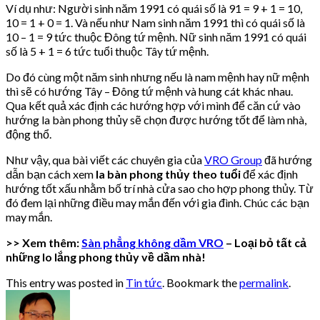
Ví dụ như: Người sinh năm 1991 có quái số là 91 = 9 + 1 = 10,
10 = 1 + 0 = 1. Và nếu như Nam sinh năm 1991 thì có quái số là
10 – 1 = 9 tức thuộc Đông tứ mệnh. Nữ sinh năm 1991 có quái
số là 5 + 1 = 6 tức tuổi thuộc Tây tứ mệnh.
Do đó cùng một năm sinh nhưng nếu là nam mệnh hay nữ mệnh
thì sẽ có hướng Tây – Đông tứ mệnh và hung cát khác nhau.
Qua kết quả xác định các hướng hợp với mình để căn cứ vào
hướng la bàn phong thủy sẽ chọn được hướng tốt để làm nhà,
động thổ.
Như vậy, qua bài viết các chuyên gia của
VRO Group
đã hướng
dẫn bạn cách xem
la bàn phong thủy theo tuổi
để xác định
hướng tốt xấu nhằm bố trí nhà cửa sao cho hợp phong thủy. Từ
đó đem lại những điều may mắn đến với gia đình. Chúc các bạn
may mắn.
>> Xem thêm:
Sàn phẳng không dầm VRO
– Loại bỏ tất cả
những lo lắng phong thủy về dầm nhà!
This entry was posted in
Tin tức
. Bookmark the
permalink
.