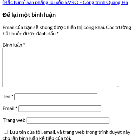
(Bắc Ninh) Sàn phẳng lõi xốp S.VRO – Công trình Quang Hà
Để lại một bình luận
Email của bạn sẽ không được hiển thị công khai.
Các trường
bắt buộc được đánh dấu
*
Bình luận
*
Tên
*
Email
*
Trang web
Lưu tên của tôi, email, và trang web trong trình duyệt này
cho lần bình luận kế tiếp của tôi.