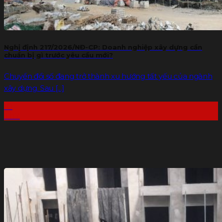
Nghị định 217/2026/NĐ-CP: Doanh nghiệp xây dựng cần
chuẩn bị gì trước yêu cầu mới?
Chuyển đổi số đang trở thành xu hướng tất yếu của ngành
xây dựng. Sau [...]
10
Th7