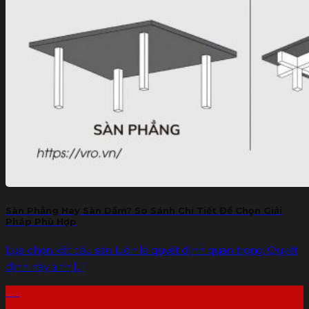
Sàn Phẳng Hay Sàn Dầm? So Sánh Chi Tiết Để Chọn Giải
Pháp Phù Hợp
Lựa chọn kết cấu sàn luôn là quyết định quan trọng. Quyết
định này ảnh [...]
23
Th7