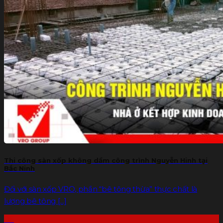
Thi công sàn xốp không dầm công trình Nguyễn Hinh tại
Bắc Ninh
Đối với sàn xốp VRO, phần “bê tông thừa” thực chất là
lượng bê tông [...]
06