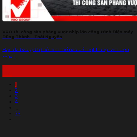
VRO thi công sàn phẳng vượt nhịp lớn công trình Điện máy
Dũng Thành – Thái Nguyên
Bạn đã bao giờ tự hỏi làm thế nào để một trung tâm điện
máy [...]
02
Th7
1
2
3
4
…
75