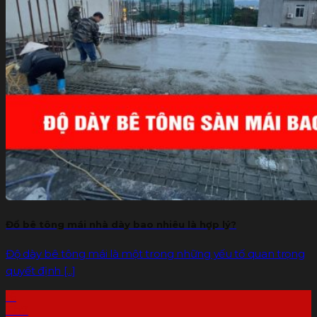
Đổ bê tông mái nhà dày bao nhiêu là hợp lý?
Độ dày bê tông mái là một trong những yếu tố quan trọng
quyết định [...]
16
Th7