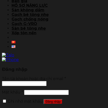
Báo giá
HỒ SƠ NĂNG LỰC
Sàn không dầm
Gạch bê tông nhẹ
Gạch chống nóng
Gạch G-VRO
Sàn bê tông nhẹ
Xốp tôn nền
Đăng nhập
Tên tài khoản hoặc địa chỉ email
*
Mật khẩu
*
Ghi nhớ mật khẩu
Đăng nhập