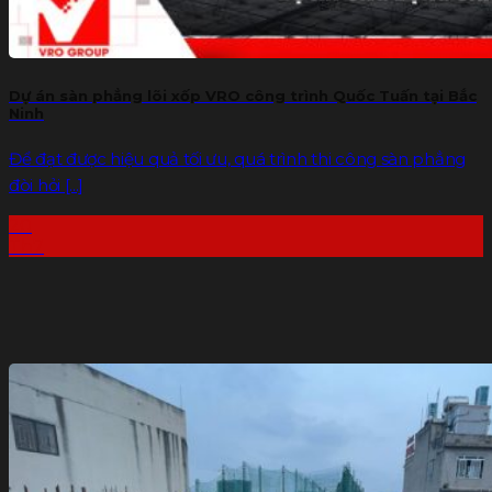
Dự án sàn phẳng lõi xốp VRO công trình Quốc Tuấn tại Bắc
Ninh
Để đạt được hiệu quả tối ưu, quá trình thi công sàn phẳng
đòi hỏi [...]
20
Th7