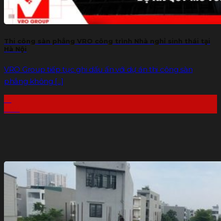
Thi công sàn phẳng VRO công trình Nhà nghỉ sinh thái tại
Hà Nội
VRO Group tiếp tục ghi dấu ấn với dự án thi công sàn
phẳng không [...]
16
Th7