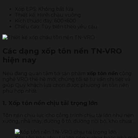
Xốp EPS: Không bắt lửa
Thiết kế: Hình chậu vuông
Kích thước đáy: 600×600
Chiều cao: Tùy biến theo yêu cầu
Các dạng xốp tôn nền TN-VRO
hiện nay
Nếu đang quan tâm tới sản phẩm
xốp tôn nền
công
nghệ VRO thế hệ mới, chúng tôi sẽ tư vấn chi tiết và
giúp Quý khách lựa chọn được phương án tôn nền
phù hợp nhất.
1. Xốp tôn nền chịu tải trọng lớn
Tôn nền chịu lực cho công trình chịu tải lớn như nền
xưởng, nhà máy, đường ô tô, đường nội bộ, kho chứa…
Xốp tôn nền chịu tải lớn nền xưởng hoặc nhà má