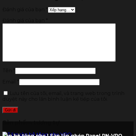
Đánh giá của bạn
*
Đánh giá của bạn
*
Tên
*
Email
*
Lưu tên của tôi, email, và trang web trong trình
duyệt này cho lần bình luận kế tiếp của tôi.
Sản phẩm tương tự
Sàn bê tông nhẹ | Sàn lắp ghép Panel PN-VRO