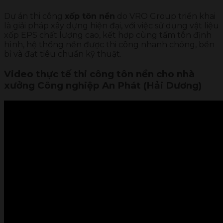
Dự án thi công
xốp tôn nền
do VRO Group triển khai
là giải pháp xây dựng hiện đại, với việc sử dụng vật liệu
xốp EPS chất lượng cao, kết hợp cùng tấm tôn định
hình, hệ thống nền được thi công nhanh chóng, bền
bỉ và đạt tiêu chuẩn kỹ thuật.
Video thực tế thi công tôn nền cho nhà
xưởng Công nghiệp An Phát (Hải Dương)