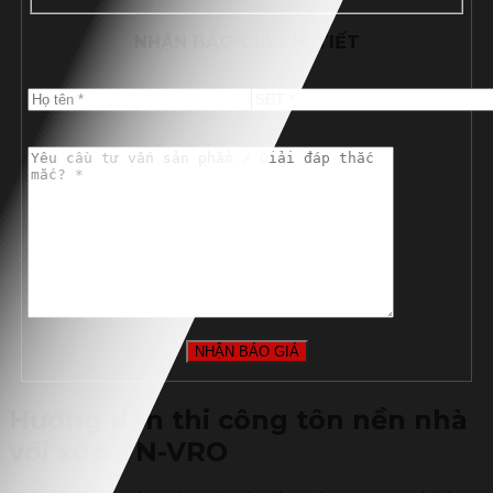
NHẬN BÁO GIÁ CHI TIẾT
Hướng dẫn thi công tôn nền nhà
với xốp TN-VRO