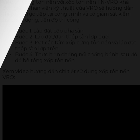
Việc thi công tôn nền với xốp tôn nền TN-VRO khá
đơn giản. Nhân viên kỹ thuật của VRO sẽ hướng dẫn
thi công trực tiếp tại công trình và có giám sát kiểm
tra chất lượng, tiến độ thi công.
Bước 1: Lắp đặt cốp pha sàn.
Bước 2: Lắp đặt/đan thép sàn lớp dưới.
Bước 3: Đặt các tấm xốp cứng tôn nền và lắp đặt
thép sàn lớp trên.
Bước 4: Thực hiện chống nổi chống bềnh, sau đó
đổ bê tông xốp tôn nền.
Xem video hướng dẫn chi tiết sử dụng xốp tôn nền
VRO: