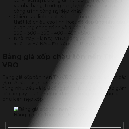
cư, khách sạn, trung tâm thương mại, khu dịch
vụ nhà hàng, trường học, bệnh viện hoặc các
công trình công nghiệp khác.
Chiều cao linh hoạt: Xốp tôn nền TN-VRO có
thiết kế chiều cao linh hoạt để đáp ứng nhu cầu
của từng công trình và dự án: 100 – 160 – 200 –
250 – 300 – 350 – 400 – 450 – 500.
Nhà máy: Hiện tại VRO đang có nhà máy sản
xuất tại Hà Nội – Đà Nẵng – TP. Hồ Chí Minh
Bảng giá xốp chậu tôn nền TN-
VRO
Bảng giá xốp tôn nền TN-VRO được tính dựa trên các
yếu tố cấu tạo, chiều dày, chiều cao của xốp theo
từng nhu cầu và loại công trình. Đơn giá này bao gồm
cả công kỹ thuật, hướng dẫn thi công cũng như các
phụ kiện nẹp xốp.
Bảng giá xốp tôn nền TN-VRO