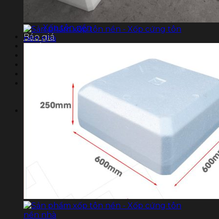
Gạch G-VRO
Sàn bê tông nhẹ
Xốp tôn nền
Báo giá
Dự án
THƯ VIỆN
Tin tức
Liên hệ
Tìm
kiếm: