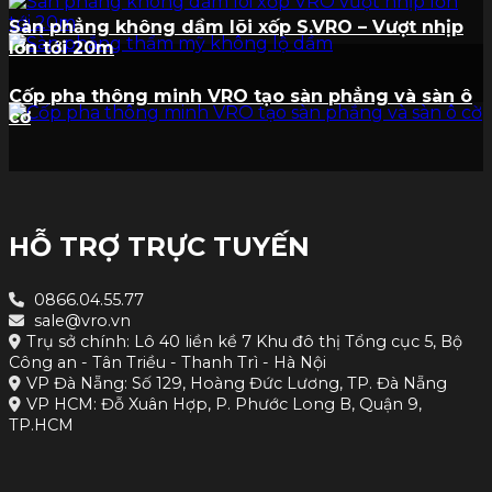
Sàn phẳng không dầm lõi xốp S.VRO – Vượt nhịp
lớn tới 20m
Cốp pha thông minh VRO tạo sàn phẳng và sàn ô
cờ
HỖ TRỢ TRỰC TUYẾN
0866.04.55.77
sale@vro.vn
Trụ sở chính: Lô 40 liền kề 7 Khu đô thị Tổng cục 5, Bộ
Công an - Tân Triều - Thanh Trì - Hà Nội
VP Đà Nẵng: Số 129, Hoàng Đức Lương, TP. Đà Nẵng
VP HCM: Đỗ Xuân Hợp, P. Phước Long B, Quận 9,
TP.HCM