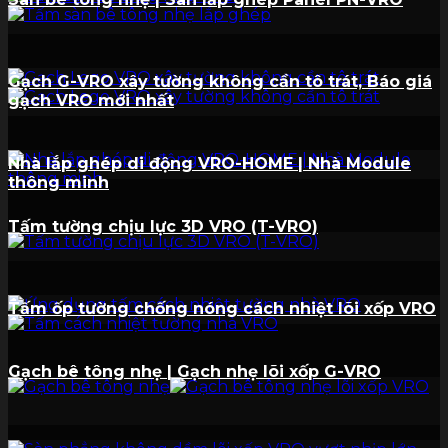
Gạch G-VRO xây tường không cần tô trát, Báo giá
gạch VRO mới nhất
Nhà lắp ghép di động VRO-HOME | Nhà Module
thông minh
Tấm tường chịu lực 3D VRO (T-VRO)
Tấm ốp tường chống nóng cách nhiệt lõi xốp VRO
Gạch bê tông nhẹ | Gạch nhẹ lõi xốp G-VRO