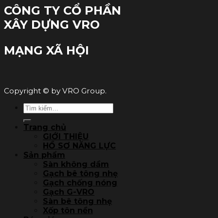
CÔNG TY CỔ PHẦN
XÂY DỰNG VRO
MẠNG XÃ HỘI
Copyright © by VRO Group.
Tìm
kiếm:
Trang chủ
GIỚI THIỆU
HỒ SƠ NĂNG LỰC
Sản phẩm
Sàn không dầm
Gạch bê tông nhẹ
Gạch chống nóng
Gạch G-VRO
Sàn bê tông nhẹ
Xốp tôn nền