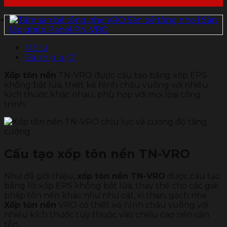
Sàn bê tông nhẹ | Sàn
lắp ghép Panel PN-VRO
Mô tả
Đánh giá (0)
Xốp tôn nền
TN-VRO được cấu tạo bằng xốp EPS
không bắt lửa, thiết kế hình chậu vuông với nhiều
kích thước khác nhau, phù hợp với mọi loại công
trình.
Cấu tạo xốp tôn nền TN-VRO
Như đã giới thiệu,
xốp tôn nền TN-VRO
được cấu tạo
bằng lõi xốp EPS không bắt lửa, thay thế cho các giải
pháp tôn nền khác như như cát, xỉ than, gạch nhẹ.
Xốp tôn nền
VRO có thiết kế hình chậu vuông với
nhiều kích thước tùy thuộc vào chiều cao nền cần
tôn.