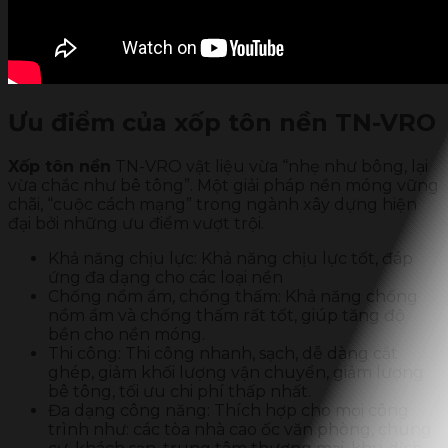
Ưu điểm của xốp tôn nền TN-VRO
Xốp tôn nền
TN-VRO vật liệu vừa “nhẹ như bông, lại
vừa chắc như bê tông”. Một giải pháp nền móng vững
chãi, “cuộc cách mạng” trong ngành xây dựng hiện
đại bởi những ưu điểm vượt trội.
Khả năng chịu lực: Khả năng chịu lực tốt, đáp
ứng đa dạng cho các loại nền
Chống nồm ẩm, chống thấm: Khả năng chống
nồm ẩm và chống thấm rất tốt, giúp tăng độ
bền cho nền móng.
Thi công: Thi công nhanh, sạch, dễ dàng cắt
ghép, giảm khối lượng vận chuyển, giảm lượng
bê tông, tối ưu chi phí thấp nhất.
Đa dạng công năng: Thích hợp cho mọi công
trình như: các tòa nhà cao ốc văn phòng, chung