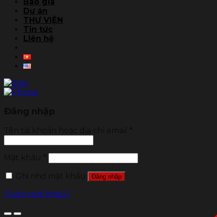
Báo giá
Dự án
THƯ VIỆN
Tin tức
Liên hệ
Đăng nhập
Tên tài khoản hoặc địa chỉ email
*
Mật khẩu
*
Ghi nhớ mật khẩu
Đăng nhập
Quên mật khẩu?