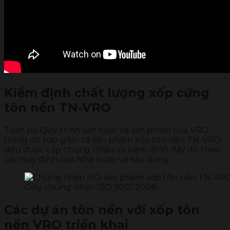
Kiểm định chất lượng xốp cứng
tôn nền TN-VRO
Toàn bộ Quy trình sản xuất và sản phẩm của VRO
trong đó bao gồm cả sản phẩm xốp tôn nền TN-VRO
đều được cấp chứng nhận và kiểm định đầy đủ theo
các quy định của Nhà nước về xây dựng.
Giấy chứng nhận ISO 9001:2008
Các dự án tôn nền với xốp tôn
nền VRO triển khai