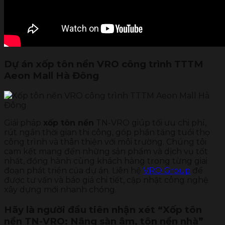
Dự án xốp tôn nền VRO công trình TTTM
Aeon Mall Hà Đông
Giải pháp
xốp tôn nền
TN-VRO giúp tối ưu chi phí,
rút ngắn thời gian thi công, góp phần tăng tuổi thọ
công trình và thân thiện với môi trường. Chúng tôi
cam kết mang đến những sản phẩm và dịch vụ tốt
nhất, đồng hành cùng khách hàng trong từng giai
đoạn phát triển của dự án. Liên hệ
VRO Group
để
được tư vấn và báo giá chi tiết, cập nhật công nghệ
xây dựng mới nhanh chóng.
Hãy là người đầu tiên nhận xét “Xốp tôn
nền TN-VRO: Nâng sàn âm, tôn nền nhà”