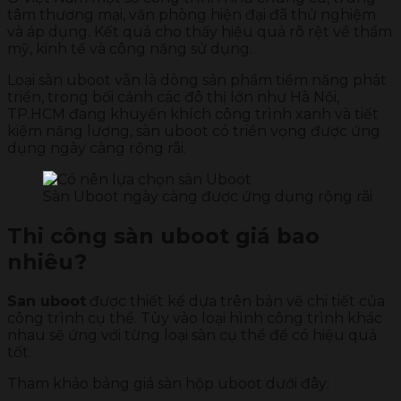
tâm thương mại, văn phòng hiện đại đã thử nghiệm
và áp dụng. Kết quả cho thấy hiệu quả rõ rệt về thẩm
mỹ, kinh tế và công năng sử dụng.
Loại sàn uboot vẫn là dòng sản phẩm tiềm năng phát
triển, trong bối cảnh các đô thị lớn như Hà Nội,
TP.HCM đang khuyến khích công trình xanh và tiết
kiệm năng lượng, sàn uboot có triển vọng được ứng
dụng ngày càng rộng rãi.
Sàn Uboot ngày càng được ứng dụng rộng rãi
Thi công sàn uboot giá bao
nhiêu?
San uboot
được thiết kế dựa trên bản vẽ chi tiết của
công trình cụ thể. Tùy vào loại hình công trình khác
nhau sẽ ứng với từng loại sàn cụ thể để có hiệu quả
tốt.
Tham khảo bảng giá sàn hộp uboot dưới đây: