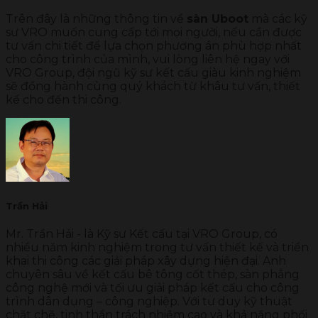
Trên đây là những thông tin về
sàn Uboot
mà các kỹ
sư VRO muốn cung cấp tới mọi người, nếu cần được
tư vấn chi tiết để lựa chọn phương án phù hợp nhất
cho công trình của mình, vui lòng liên hệ ngay với
VRO Group, đội ngũ kỹ sư kết cấu giàu kinh nghiệm
sẽ đồng hành cùng quý khách từ khâu tư vấn, thiết
kế cho đến thi công.
Trần Hải
Mr. Trần Hải - là Kỹ sư Kết cấu tại VRO Group, có
nhiều năm kinh nghiệm trong tư vấn thiết kế và triển
khai thi công các giải pháp xây dựng hiện đại. Anh
chuyên sâu về kết cấu bê tông cốt thép, sàn phẳng
công nghệ mới và tối ưu giải pháp kết cấu cho công
trình dân dụng – công nghiệp. Với tư duy kỹ thuật
chặt chẽ, tinh thần trách nhiệm cao và khả năng phối