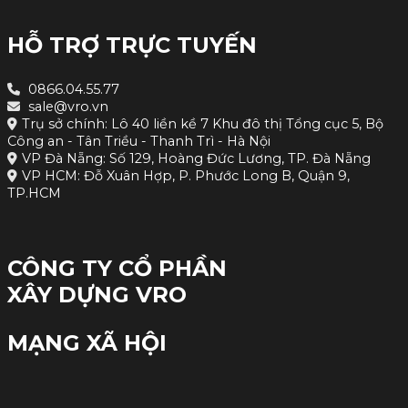
HỖ TRỢ TRỰC TUYẾN
0866.04.55.77
sale@vro.vn
Trụ sở chính: Lô 40 liền kề 7 Khu đô thị Tổng cục 5, Bộ
Công an - Tân Triều - Thanh Trì - Hà Nội
VP Đà Nẵng: Số 129, Hoàng Đức Lương, TP. Đà Nẵng
VP HCM: Đỗ Xuân Hợp, P. Phước Long B, Quận 9,
TP.HCM
CÔNG TY CỔ PHẦN
XÂY DỰNG VRO
MẠNG XÃ HỘI