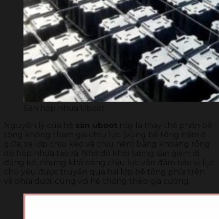
Sàn hộp nhựa Uboot
Nguyên lý của hệ
sàn uboot
này là thay thế phần bê
tông không tham gia chịu lực (vùng bê tông nằm ở
giữa, xa lớp chịu kéo và chịu nén) bằng khoảng rỗng
do hộp nhựa tạo ra. Nhờ đó khối lượng sàn giảm đi
đáng kể, nhưng khả năng chịu lực vẫn đảm bảo vì lực
chủ yếu được truyền qua hai lớp bê tông phía trên
và phía dưới, cùng với hệ thống thép gia cường.