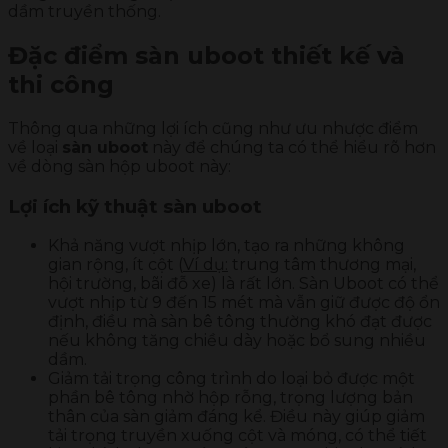
dầm truyền thống.
Đặc điểm sàn uboot thiết kế và
thi công
Thông qua những lợi ích cũng như ưu nhược điểm
về loại
sàn uboot
này để chúng ta có thể hiểu rõ hơn
về dòng sàn hộp uboot này:
Lợi ích kỹ thuật sàn uboot
Khả năng vượt nhịp lớn, tạo ra những không
gian rộng, ít cột (
Ví dụ:
trung tâm thương mại,
hội trường, bãi đỗ xe) là rất lớn. Sàn Uboot có thể
vượt nhịp từ 9 đến 15 mét mà vẫn giữ được độ ổn
định, điều mà sàn bê tông thường khó đạt được
nếu không tăng chiều dày hoặc bổ sung nhiều
dầm.
Giảm tải trọng công trình do loại bỏ được một
phần bê tông nhờ hộp rỗng, trọng lượng bản
thân của sàn giảm đáng kể. Điều này giúp giảm
tải trọng truyền xuống cột và móng, có thể tiết