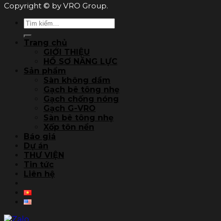
Copyright © by VRO Group.
Tìm
kiếm:
Trang chủ
GIỚI THIỆU
HỒ SƠ NĂNG LỰC
Sản phẩm
Sàn không dầm
Gạch bê tông nhẹ
Gạch chống nóng
Gạch G-VRO
Sàn bê tông nhẹ
Xốp tôn nền
Báo giá
Dự án
THƯ VIỆN
Tin tức
Liên hệ