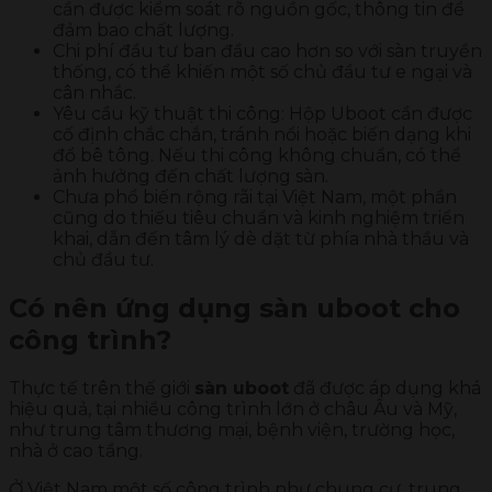
cần được kiểm soát rõ nguồn gốc, thông tin để
đảm bao chất lượng.
Chi phí đầu tư ban đầu cao hơn so với sàn truyền
thống, có thể khiến một số chủ đầu tư e ngại và
cân nhắc.
Yêu cầu kỹ thuật thi công: Hộp Uboot cần được
cố định chắc chắn, tránh nổi hoặc biến dạng khi
đổ bê tông. Nếu thi công không chuẩn, có thể
ảnh hưởng đến chất lượng sàn.
Chưa phổ biến rộng rãi tại Việt Nam, một phần
cũng do thiếu tiêu chuẩn và kinh nghiệm triển
khai, dẫn đến tâm lý dè dặt từ phía nhà thầu và
chủ đầu tư.
Có nên ứng dụng sàn uboot cho
công trình?
Thực tế trên thế giới
sàn uboot
đã được áp dụng khá
hiệu quả, tại nhiều công trình lớn ở châu Âu và Mỹ,
như trung tâm thương mại, bệnh viện, trường học,
nhà ở cao tầng.
Ở Việt Nam một số công trình như chung cư, trung