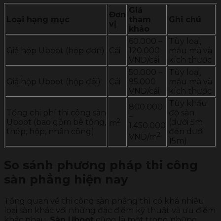
Giá
Đơn
Loại hạng mục
tham
Ghi chú
vị
khảo
60.000 –
Tùy loại,
Giá hộp Uboot (hộp đơn)
Cái
120.000
mẫu mã và
VND/cái
kích thước
50.000 –
Tùy loại,
Giá hộp Uboot (hộp đôi)
Cái
95.000
mẫu mã và
VND/cái
kích thước
Tùy khẩu
800.000
Tổng chi phí thi công sàn
độ sàn
–
2
Uboot (bao gồm bê tông,
(dưới 5m
m
1.450.000
thép, hộp, nhân công)
đến dưới
2
VND/m
15m)
So sánh phương pháp thi công
sàn phẳng hiện nay
Tổng quan về thi công sàn phẳng thì có khá nhiều
loại sàn khác với những đặc điểm kỹ thuật và ưu điểm
khác nhau.
Sàn Uboot
cũng là một trong những