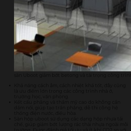
sàn Uboot giảm bớt betong và tải trọng công trìn
Khả năng cách âm, cách nhiệt khá tốt, đây cũng
là ưu điểm lớn trong các công trình nhà ở,
trường học, văn phòng.
Kết cấu phẳng và thẩm mỹ cao do không cần
dầm nổi, giúp tạo trần phẳng, dễ thi công hệ
thống điện nước, điều hòa.
Sàn hộp uboot sử dụng các dạng hộp nhựa tái
chế, giúp giảm bớt lượng rác thải nhựa ngoài môi
trường. Được đánh giá tối ưu và ít khí CO2 so với