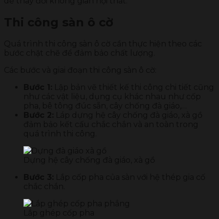
dễ thay đổi không gian nội thất.
Thi công sàn ô cờ
Quá trình thi công sàn ô cờ cần thực hiện theo các
bước chặt chẽ để đảm bảo chất lượng.
Các bước và giai đoạn thi công sàn ô cờ:
Bước 1:
Lập bản vẽ thiết kế thi công chi tiết cũng
như các vật liệu, dụng cụ khác nhau như cốp
pha, bê tông đúc sẵn, cây chống đà giáo,…
Bước 2:
Láp dựng hệ cây chống đà giáo, xà gồ
đảm bảo kết cấu chắc chắn và an toàn trong
quá trình thi công.
Dựng hệ cây chống đà giáo, xà gồ
Bước 3:
Lắp cốp pha của sàn với hệ thép gia cố
chắc chắn.
Lắp ghép cốp pha