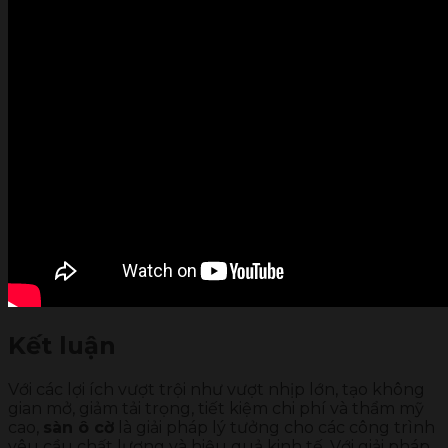
Kết luận
Với các lợi ích vượt trội như vượt nhịp lớn, tạo không
gian mở, giảm tải trọng, tiết kiệm chi phí và thẩm mỹ
cao,
sàn ô cờ
là giải pháp lý tưởng cho các công trình
yêu cầu chất lượng và hiệu quả kinh tế. Với giải pháp