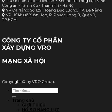
Trụ sở chính: Lô 40 liền kề 7 Khu đô thị Tổng cục 5, Bộ
Công an - Tân Triều - Thanh Trì - Hà Nội
VP Đà Nẵng: Số 129, Hoàng Đức Lương, TP. Đà Nẵng
VP HCM: Đỗ Xuân Hợp, P. Phước Long B, Quận 9,
TP.HCM
CÔNG TY CỔ PHẦN
XÂY DỰNG VRO
MẠNG XÃ HỘI
Copyright © by VRO Group.
Tìm
kiếm:
Trang chủ
GIỚI THIỆU
HỒ SƠ NĂNG LỰC