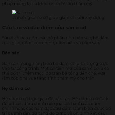
pháp mang lại cả lợi ích kinh tế lẫn thẩm mỹ.
Thi công sàn ô cờ giúp giảm chi phí xây dựng
Cấu tạo và đặc điểm của sàn ô cờ
Sàn ô cờ bao gồm các bộ phận như bản sàn, hệ dầm
trực giao, dầm trục chính, dầm biên và nấm sàn.
Bản sàn
Bản sàn mỏng nằm trên hệ dầm, chịu tải trọng trực
tiếp từ công trình. Một cải tiến mới của sàn ô cờ là có
thể bố trí thêm một lớp trần bê tông tiền chế, vừa
làm cốp pha vừa tăng tính thẩm mỹ cho trần.
Hệ dầm ô cờ
Hệ dầm ô cờ trực giao đỡ bản sàn. Hệ dầm ô cờ được
đỡ bởi các dầm chính nối qua cột hành các dầm
chính hoặc các nấm đặc đầu dầm. Dầm biên được bố
trí quanh sàn, gia tăng độ cứng và ổn định kết cấu.