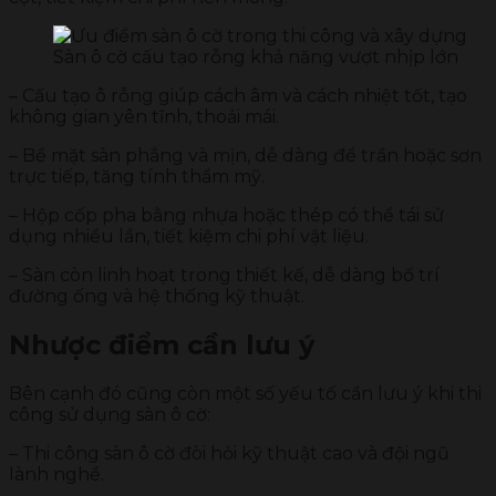
Sàn ô cờ cấu tạo rỗng khả năng vượt nhịp lớn
– Cấu tạo ô rỗng giúp cách âm và cách nhiệt tốt, tạo
không gian yên tĩnh, thoải mái.
– Bề mặt sàn phẳng và mịn, dễ dàng để trần hoặc sơn
trực tiếp, tăng tính thẩm mỹ.
– Hộp cốp pha bằng nhựa hoặc thép có thể tái sử
dụng nhiều lần, tiết kiệm chi phí vật liệu.
– Sàn còn linh hoạt trong thiết kế, dễ dàng bố trí
đường ống và hệ thống kỹ thuật.
Nhược điểm cần lưu ý
Bên cạnh đó cũng còn một số yếu tố cần lưu ý khi thi
công sử dụng sàn ô cờ:
– Thi công sàn ô cờ đòi hỏi kỹ thuật cao và đội ngũ
lành nghề.