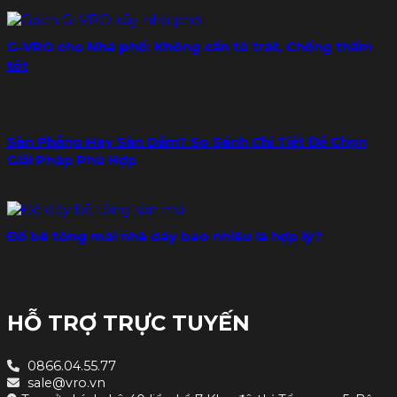
G-VRO cho Nhà phố: Không cần tô trát, Chống thấm
tốt
Sàn Phẳng Hay Sàn Dầm? So Sánh Chi Tiết Để Chọn
Giải Pháp Phù Hợp
Đổ bê tông mái nhà dày bao nhiêu là hợp lý?
HỖ TRỢ TRỰC TUYẾN
0866.04.55.77
sale@vro.vn