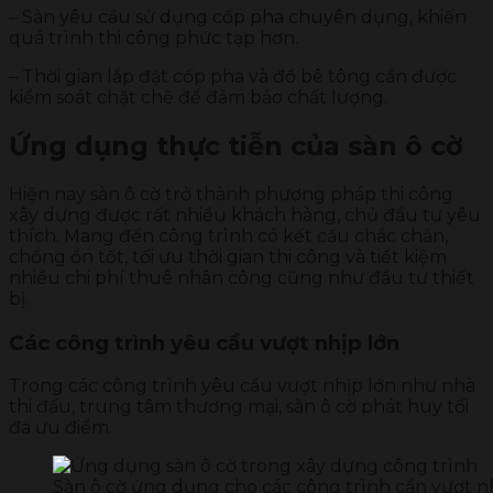
– Sàn yêu cầu sử dụng cốp pha chuyên dụng, khiến
quá trình thi công phức tạp hơn.
– Thời gian lắp đặt cốp pha và đổ bê tông cần được
kiểm soát chặt chẽ để đảm bảo chất lượng.
Ứng dụng thực tiễn của sàn ô cờ
Hiện nay sàn ô cờ trở thành phương pháp thi công
xây dựng được rất nhiều khách hàng, chủ đầu tư yêu
thích. Mang đến công trình có kết cấu chắc chắn,
chống ồn tốt, tối ưu thời gian thi công và tiết kiệm
nhiều chi phí thuê nhân công cũng như đầu tư thiết
bị.
Các công trình yêu cầu vượt nhịp lớn
Trong các công trình yêu cầu vượt nhịp lớn như nhà
thi đấu, trung tâm thương mại, sàn ô cờ phát huy tối
đa ưu điểm.
Sàn ô cờ ứng dụng cho các công trình cần vượt n