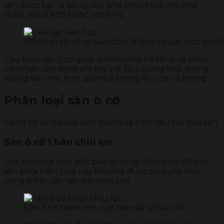
sàn được tạo ra bằng cốp pha chuyên dụng như
thép, nhựa ABS hoặc xốp EPS.
Mô hình sàn ô cờ Sàn dầm (trên), và sàn ô cờ (dưới
Cấu trúc sàn ô cờ giúp giảm lượng bê tông và thép
cần thiết, tiết kiệm chi phí vật liệu. Đồng thời, trọng
lượng sàn nhẹ hơn, giảm tải trọng lên cột và móng.
Phân loại sàn ô cờ
Sàn ô cờ có hai loại phổ biến dựa trên cấu tạo bản sàn.
Sàn ô cờ 1 bản chịu lực
Loại sàn ô cờ một mặt bao gồm hệ dầm ô cờ đỡ bản
sàn phía trên. Loại này thường được sử dụng cho
công trình cần tiết kiệm chi phí.
Sàn ô cờ 1 bản chịu lực bản sàn phía trên