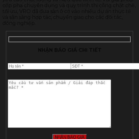
cốp pha chuyên dụng và quy trình thi công chặt chẽ,
tối ưu, VRO đã đưa sàn ô cờ vào nhiều dự án thực tế
và sẵn sàng hợp tác, chuyển giao cho các đối tác,
đồng nghiệp.
NHẬN BÁO GIÁ CHI TIẾT