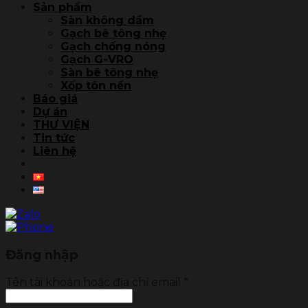
Sản phẩm
Sàn không dầm
Gạch bê tông nhẹ
Gạch chống nóng
Gạch G-VRO
Sàn bê tông nhẹ
Xốp tôn nền
Báo giá
Dự án
THƯ VIỆN
Tin tức
Liên hệ
Đăng nhập
Tên tài khoản hoặc địa chỉ email
*