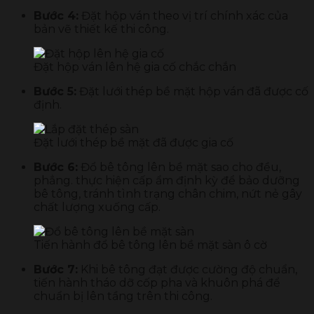
Bước 4:
Đặt hộp ván theo vị trí chính xác của
bản vẽ thiết kế thi công.
Đặt hộp ván lên hệ gia cố chắc chắn
Bước 5:
Đặt lưới thép bề mặt hộp ván đã được cố
định.
Đặt lưới thép bề mặt đã được gia cố
Bước 6:
Đổ bê tông lên bề mặt sao cho đều,
phẳng. thực hiện cấp ẩm định kỳ để bảo dưỡng
bê tông, tránh tình trạng chân chim, nứt nẻ gây
chất lượng xuống cấp.
Tiến hành đổ bê tông lên bề mặt sàn ô cờ
Bước 7:
Khi bê tông đạt được cường độ chuẩn,
tiến hành tháo dỡ cốp pha và khuôn phá để
chuẩn bị lên tầng trên thi công.