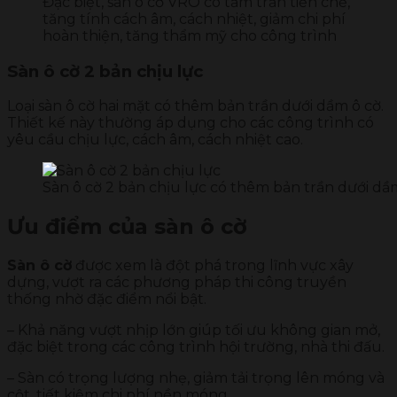
Đặc biệt, sàn ô cờ VRO có tấm trần tiền chế,
tăng tính cách âm, cách nhiệt, giảm chi phí
hoàn thiện, tăng thẩm mỹ cho công trình
Sàn ô cờ 2 bản chịu lực
Loại sàn ô cờ hai mặt có thêm bản trần dưới dầm ô cờ.
Thiết kế này thường áp dụng cho các công trình có
yêu cầu chịu lực, cách âm, cách nhiệt cao.
Sàn ô cờ 2 bản chịu lực có thêm bản trần dưới dầ
Ưu điểm của sàn ô cờ
Sàn ô cờ
được xem là đột phá trong lĩnh vực xây
dựng, vượt ra các phương pháp thi công truyền
thống nhờ đặc điểm nổi bật.
– Khả năng vượt nhịp lớn giúp tối ưu không gian mở,
đặc biệt trong các công trình hội trường, nhà thi đấu.
– Sàn có trọng lượng nhẹ, giảm tải trọng lên móng và
cột, tiết kiệm chi phí nền móng.