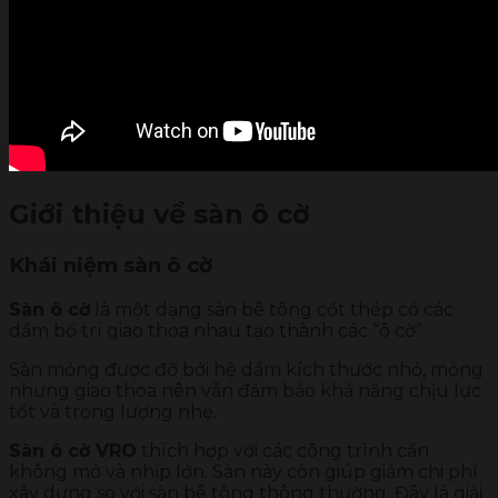
Giới thiệu về sàn ô cờ
Khái niệm sàn ô cờ
Sàn ô cờ
là một dạng sàn bê tông cốt thép có các
dầm bố trí giao thoa nhau tạo thành các “ô cờ”.
Sàn mỏng được đỡ bởi hệ dầm kích thước nhỏ, mỏng
nhưng giao thoa nên vẫn đảm bảo khả năng chịu lực
tốt và trọng lượng nhẹ.
Sàn ô cờ VRO
thích hợp với các công trình cần
không mở và nhịp lớn. Sàn này còn giúp giảm chi phí
xây dựng so với sàn bê tông thông thường. Đây là giải