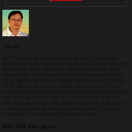
Trần Hải
Mr. Trần Hải - là Kỹ sư Kết cấu tại VRO Group, có
nhiều năm kinh nghiệm trong tư vấn thiết kế và triển
khai thi công các giải pháp xây dựng hiện đại. Anh
chuyên sâu về kết cấu bê tông cốt thép, sàn phẳng
công nghệ mới và tối ưu giải pháp kết cấu cho công
trình dân dụng – công nghiệp. Với tư duy kỹ thuật
chặt chẽ, tinh thần trách nhiệm cao và khả năng phối
hợp hiệu quả giữa thiết kế – thi công, Mr. Trần Hải
luôn hướng tới mục tiêu đảm bảo an toàn kết cấu, tối
ưu chi phí và nâng cao chất lượng công trình, góp
phần hiện thực hóa các dự án bền vững.
Bài viết liên quan