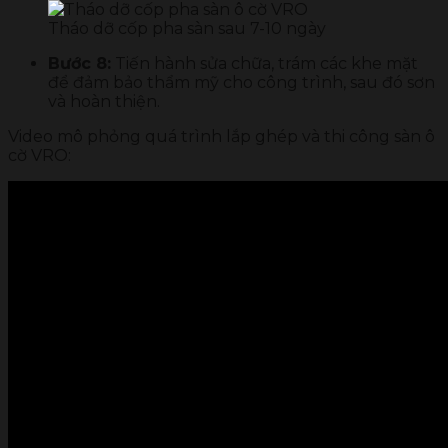
Tháo dỡ cốp pha sàn sau 7-10 ngày
Bước 8:
Tiến hành sửa chữa, trám các khe mặt
để đảm bảo thẩm mỹ cho công trình, sau đó sơn
và hoàn thiện.
Video mô phỏng quá trình lắp ghép và thi công sàn ô
cờ VRO: