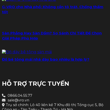
G-VRO cho Nhà phố: Không cần tô trát, Chống thấm
tốt
Sàn Phẳng Hay Sàn Dầm? So Sánh Chi Tiết Để Chọn
Giải Pháp Phù Hợp
Đổ bê tông mái nhà dày bao nhiêu là hợp lý?
HỖ TRỢ TRỰC TUYẾN
0866.04.55.77
sale@vro.vn
Trụ sở chính: Lô 40 liền kề 7 Khu đô thị Tổng cục 5, Bộ
Công an - Tân Triều - Thanh Trì - Hà Nội