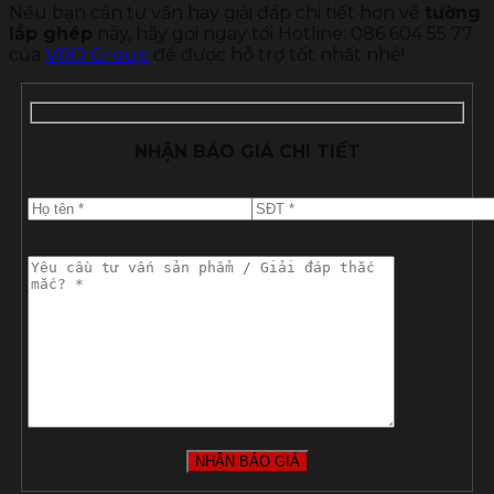
Nếu bạn cần tư vấn hay giải đáp chi tiết hơn về
tường
lắp ghép
này, hãy gọi ngay tới Hotline: 086 604 55 77
của
VRO Group
để được hỗ trợ tốt nhất nhé!
NHẬN BÁO GIÁ CHI TIẾT