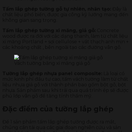
Tấm lắp ghép tường gỗ tự nhiên, nhân tạo:
Đây là
chất liệu phổ biến, được gia công kỹ lưỡng mang đến
không gian sang trọng.
Tấm lắp ghép tường xi măng, giả gỗ:
Concrete
wood được ra đời với các dạng thanh, làm từ chất liệu
xi măng Portland + sợi cellulose + vát thạch anh mịn +
các khoáng chất , bên ngoài tạo các đường vân gỗ.
Vách tường bằng xi măng giả gỗ
Tường lắp ghép nhựa panel composite:
Là loại có
mức kinh phí đầu tư cao, tấm vách tường làm từ chất
liệu nhựa giả gỗ với thành phần bao gồm bột gỗ, bột
nhựa. Sản phẩm sau khi trải qua quá trình ép sẽ được
phủ lớp vân gỗ để tăng tính thẩm mỹ.
Đặc điểm của tường lắp ghép
Để 1 sản phẩm tấm lắp ghép tường được ra mắt,
chúng cần tải qua các giai đoạn nghiên cứu và sản