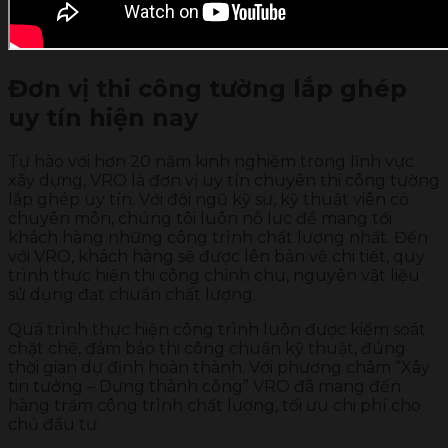
Đơn vị thi công tường lắp ghép
uy tín hiện nay
Tự hào với hơn 20 năm kinh nghiệm trong lĩnh vực
xây dựng, VRO là đơn vị uy tín chuyên thi công tường
lắp ghép uy tín. Với đội ngũ kỹ sư, kỹ thuật viên có
chuyên môn, chúng tôi luôn nỗ lực để mang tới
khách hàng những công trình chất lượng nhất. Đến
với VRO, khách hàng sẽ được lên bản vẽ chi tiết, quy
trình thực hiện thi công chỉnh chu, nguyên vật liệu
sử dụng đạt chuẩn chất lượng.
Quá trình thực hiện công trình luôn được kiểm soát
chặt chẽ, đảm bảo thi công chuẩn kỹ thuật, đúng
thời gian dự định hoàn thành. Với phương châm “Xây
tin tưởng – Dựng thành công” VRO đã mang đến
hàng trăm công trình chất lượng, tối ưu chi phí cho
chủ đầu tư.