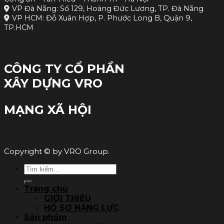
VP Đà Nẵng: Số 129, Hoàng Đức Lương, TP. Đà Nẵng
VP HCM: Đỗ Xuân Hợp, P. Phước Long B, Quận 9,
TP.HCM
CÔNG TY CỔ PHẦN
XÂY DỰNG VRO
MẠNG XÃ HỘI
Copyright © by VRO Group.
Tìm
kiếm:
Trang chủ
GIỚI THIỆU
HỒ SƠ NĂNG LỰC
Sản phẩm