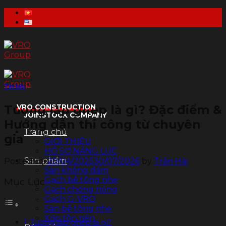
Skip
to
content
Tin tức
Tường lắp ghép là gì? Đặc điểm &
VRO CONSTRUCTION
JOINSTOCK COMPANY
Hướng dẫn thi công từ chuyên
Trang chủ
gia
GIỚI THIỆU
HỒ SƠ NĂNG LỰC
Sản phẩm
Posted on
20/04/2025
30/07/2026
by
Trần Hải
Sàn không dầm
Gạch bê tông nhẹ
Mục Lục
Gạch chống nóng
Gạch G-VRO
Sàn bê tông nhẹ
Xốp tôn nền
Tường lắp ghép là gì?