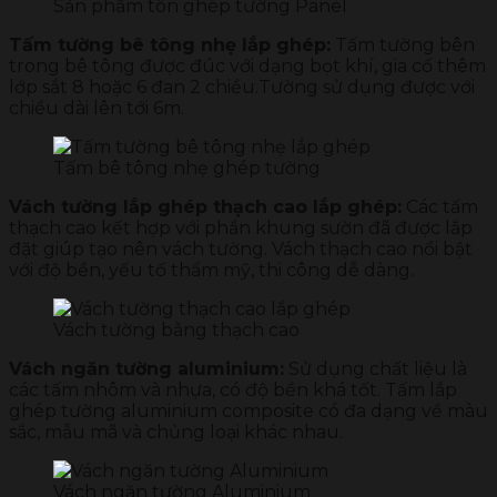
Sản phẩm tôn ghép tường Panel
Tấm tường bê tông nhẹ lắp ghép:
Tấm tường bên
trong bê tông được đúc với dạng bọt khí, gia cố thêm
lớp sắt 8 hoặc 6 đan 2 chiều.Tường sử dụng được với
chiều dài lên tới 6m.
Tấm bê tông nhẹ ghép tường
Vách tường lắp ghép thạch cao lắp ghép:
Các tấm
thạch cao kết hợp với phần khung sườn đã được lắp
đặt giúp tạo nên vách tường. Vách thạch cao nổi bật
với độ bền, yếu tố thẩm mỹ, thi công dễ dàng.
Vách tường bằng thạch cao
Vách ngăn tường aluminium:
Sử dụng chất liệu là
các tấm nhôm và nhựa, có độ bền khá tốt. Tấm lắp
ghép tường aluminium composite có đa dạng về màu
sắc, mẫu mã và chủng loại khác nhau.
Vách ngăn tường Aluminium