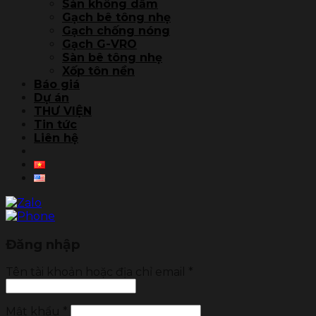
Sàn không dầm
Gạch bê tông nhẹ
Gạch chống nóng
Gạch G-VRO
Sàn bê tông nhẹ
Xốp tôn nền
Báo giá
Dự án
THƯ VIỆN
Tin tức
Liên hệ
Đăng nhập
Tên tài khoản hoặc địa chỉ email
*
Mật khẩu
*