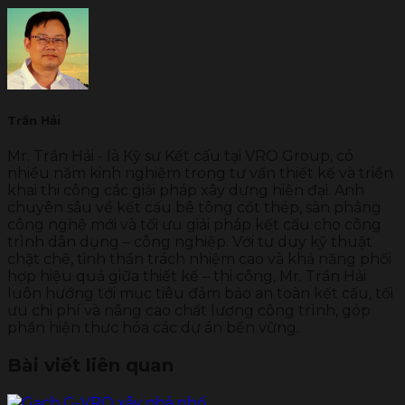
Trần Hải
Mr. Trần Hải - là Kỹ sư Kết cấu tại VRO Group, có
nhiều năm kinh nghiệm trong tư vấn thiết kế và triển
khai thi công các giải pháp xây dựng hiện đại. Anh
chuyên sâu về kết cấu bê tông cốt thép, sàn phẳng
công nghệ mới và tối ưu giải pháp kết cấu cho công
trình dân dụng – công nghiệp. Với tư duy kỹ thuật
chặt chẽ, tinh thần trách nhiệm cao và khả năng phối
hợp hiệu quả giữa thiết kế – thi công, Mr. Trần Hải
luôn hướng tới mục tiêu đảm bảo an toàn kết cấu, tối
ưu chi phí và nâng cao chất lượng công trình, góp
phần hiện thực hóa các dự án bền vững.
Bài viết liên quan