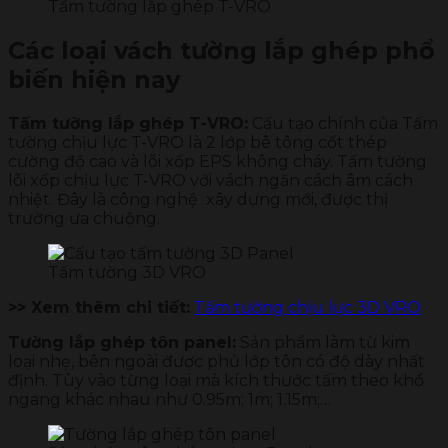
Tấm tường lắp ghép T-VRO
Các loại vách tường lắp ghép phổ
biến hiện nay
Tấm tường lắp ghép T-VRO:
Cấu tạo chính của Tấm
tường chịu lực T-VRO là 2 lớp bê tông cốt thép
cường độ cao và lõi xốp EPS không cháy. Tấm tường
lõi xốp chịu lực T-VRO với vách ngăn cách âm cách
nhiệt. Đây là công nghệ xây dựng mới, được thị
trường ưa chuộng.
Tấm tường 3D VRO
>> Xem thêm chi tiết:
Tấm tường chịu lực 3D VRO
Tường lắp ghép tôn panel:
Sản phẩm làm từ kim
loại nhẹ, bên ngoài được phủ lớp tôn có độ dày nhất
định. Tùy vào từng loại mà kích thước tấm theo khổ
ngang khác nhau như 0.95m; 1m; 1.15m;…