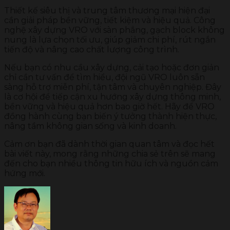
Thiết kế siêu thị và trung tâm thương mại hiện đại
cần giải pháp bền vững, tiết kiệm và hiệu quả. Công
nghệ xây dựng VRO với sàn phẳng, gạch block không
nung là lựa chọn tối ưu, giúp giảm chi phí, rút ngắn
tiến độ và nâng cao chất lượng công trình.
Nếu bạn có nhu cầu xây dựng, cải tạo hoặc đơn giản
chỉ cần tư vấn để tìm hiểu, đội ngũ VRO luôn sẵn
sàng hỗ trợ miễn phí, tận tâm và chuyên nghiệp. Đây
là cơ hội để tiếp cận xu hướng xây dựng thông minh,
bền vững và hiệu quả hơn bao giờ hết. Hãy để VRO
đồng hành cùng bạn biến ý tưởng thành hiện thực,
nâng tầm không gian sống và kinh doanh.
Cảm ơn bạn đã dành thời gian quan tâm và đọc hết
bài viết này, mong rằng những chia sẻ trên sẽ mang
đến cho bạn nhiều thông tin hữu ích và nguồn cảm
hứng mới.