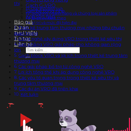
thị
Gạch G-VRO
Quy mô diện tích
Sàn bê tông nhẹ
Số lượng ngành hàng và chủng loại sản phẩm
Xốp tôn nền
Dịch vụ kèm theo
Báo giá
Vị trí và mức độ hiện đại
Dự án
Thiết kế trung tâm thương mại những tiêu chuẩn
THƯ VIỆN
quan trọng
Tin tức
Công nghệ xây dựng VRO trong thiết kế siêu thị
Liên hệ
Sàn phẳng VRO giải pháp cho không gian rộng
Tìm
lớn
kiếm:
Gạch block VRO và lợi ích trong thiết kế trung tâm
thương mại
Các giải pháp bổ trợ từ công nghệ VRO
Lợi ích tổng thể khi áp dụng công nghệ VRO
Các yếu tố quan trọng trong thiết kế siêu thị và
trung tâm thương mại
Các dự án VRO đã triển khai
Kết luận