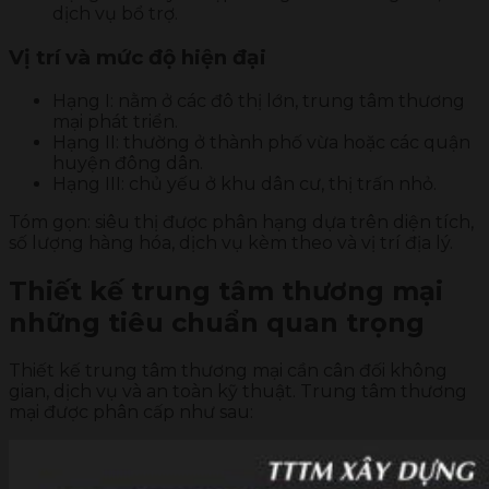
dịch vụ bổ trợ.
Vị trí và mức độ hiện đại
Hạng I: nằm ở các đô thị lớn, trung tâm thương
mại phát triển.
Hạng II: thường ở thành phố vừa hoặc các quận
huyện đông dân.
Hạng III: chủ yếu ở khu dân cư, thị trấn nhỏ.
Tóm gọn: siêu thị được phân hạng dựa trên diện tích,
số lượng hàng hóa, dịch vụ kèm theo và vị trí địa lý.
Thiết kế trung tâm thương mại
những tiêu chuẩn quan trọng
Thiết kế trung tâm thương mại cần cân đối không
gian, dịch vụ và an toàn kỹ thuật. Trung tâm thương
mại được phân cấp như sau: