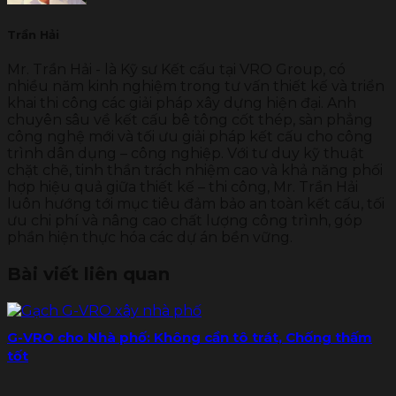
Trần Hải
Mr. Trần Hải - là Kỹ sư Kết cấu tại VRO Group, có
nhiều năm kinh nghiệm trong tư vấn thiết kế và triển
khai thi công các giải pháp xây dựng hiện đại. Anh
chuyên sâu về kết cấu bê tông cốt thép, sàn phẳng
công nghệ mới và tối ưu giải pháp kết cấu cho công
trình dân dụng – công nghiệp. Với tư duy kỹ thuật
chặt chẽ, tinh thần trách nhiệm cao và khả năng phối
hợp hiệu quả giữa thiết kế – thi công, Mr. Trần Hải
luôn hướng tới mục tiêu đảm bảo an toàn kết cấu, tối
ưu chi phí và nâng cao chất lượng công trình, góp
phần hiện thực hóa các dự án bền vững.
Bài viết liên quan
G-VRO cho Nhà phố: Không cần tô trát, Chống thấm
tốt