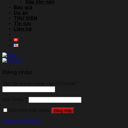
Xốp tôn nền
Báo giá
Dự án
THƯ VIỆN
Tin tức
Liên hệ
Đăng nhập
Tên tài khoản hoặc địa chỉ email
*
Mật khẩu
*
Ghi nhớ mật khẩu
Đăng nhập
Quên mật khẩu?