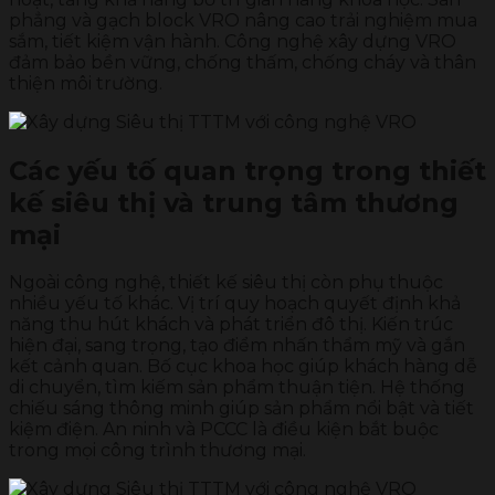
phẳng và gạch block VRO nâng cao trải nghiệm mua
sắm, tiết kiệm vận hành. Công nghệ xây dựng VRO
đảm bảo bền vững, chống thấm, chống cháy và thân
thiện môi trường.
Các yếu tố quan trọng trong thiết
kế siêu thị và trung tâm thương
mại
Ngoài công nghệ, thiết kế siêu thị còn phụ thuộc
nhiều yếu tố khác. Vị trí quy hoạch quyết định khả
năng thu hút khách và phát triển đô thị. Kiến trúc
hiện đại, sang trọng, tạo điểm nhấn thẩm mỹ và gắn
kết cảnh quan. Bố cục khoa học giúp khách hàng dễ
di chuyển, tìm kiếm sản phẩm thuận tiện. Hệ thống
chiếu sáng thông minh giúp sản phẩm nổi bật và tiết
kiệm điện. An ninh và PCCC là điều kiện bắt buộc
trong mọi công trình thương mại.