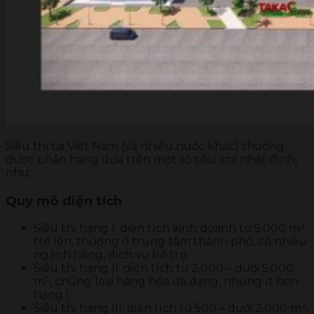
Siêu thị tại Việt Nam (và nhiều nước khác) thường
được phân hạng dựa trên một số tiêu chí nhất định,
như:
Quy mô diện tích
Siêu thị hạng I: diện tích kinh doanh từ 5.000 m²
trở lên, thường ở trung tâm thành phố, có nhiều
ngành hàng, dịch vụ bổ trợ.
Siêu thị hạng II: diện tích từ 2.000 – dưới 5.000
m², chủng loại hàng hóa đa dạng, nhưng ít hơn
hạng I.
Siêu thị hạng III: diện tích từ 500 – dưới 2.000 m²,