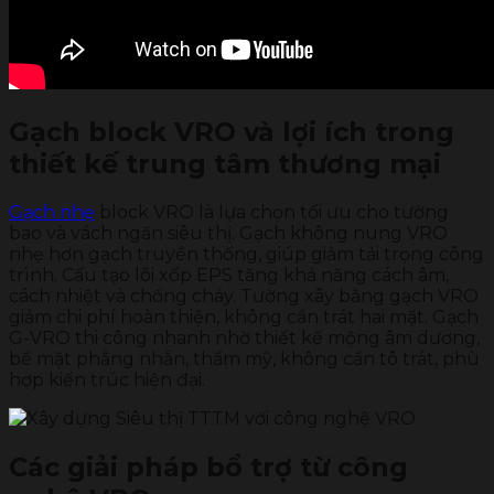
Gạch block VRO và lợi ích trong
thiết kế trung tâm thương mại
Gạch nhẹ
block VRO là lựa chọn tối ưu cho tường
bao và vách ngăn siêu thị. Gạch không nung VRO
nhẹ hơn gạch truyền thống, giúp giảm tải trọng công
trình. Cấu tạo lõi xốp EPS tăng khả năng cách âm,
cách nhiệt và chống cháy. Tường xây bằng gạch VRO
giảm chi phí hoàn thiện, không cần trát hai mặt. Gạch
G-VRO thi công nhanh nhờ thiết kế mộng âm dương,
bề mặt phẳng nhẵn, thẩm mỹ, không cần tô trát, phù
hợp kiến trúc hiện đại.
Các giải pháp bổ trợ từ công