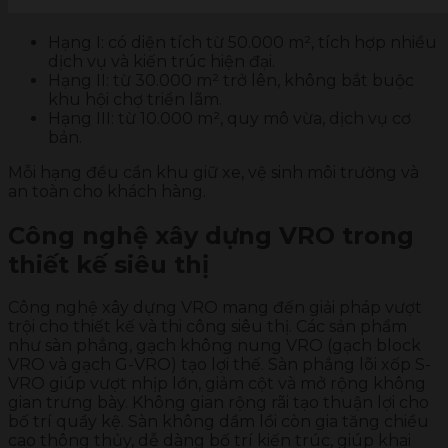
Hạng I: có diện tích từ 50.000 m², tích hợp nhiều
dịch vụ và kiến trúc hiện đại.
Hạng II: từ 30.000 m² trở lên, không bắt buộc
khu hội chợ triển lãm.
Hạng III: từ 10.000 m², quy mô vừa, dịch vụ cơ
bản.
Mỗi hạng đều cần khu giữ xe, vệ sinh môi trường và
an toàn cho khách hàng.
Công nghệ xây dựng VRO trong
thiết kế siêu thị
Công nghệ xây dựng VRO mang đến giải pháp vượt
trội cho thiết kế và thi công siêu thị. Các sản phẩm
như sàn phẳng, gạch không nung VRO (gạch block
VRO và gạch G-VRO) tạo lợi thế. Sàn phẳng lõi xốp S-
VRO giúp vượt nhịp lớn, giảm cột và mở rộng không
gian trưng bày. Không gian rộng rãi tạo thuận lợi cho
bố trí quầy kệ. Sàn không dầm lồi còn gia tăng chiều
cao thông thủy, dễ dàng bố trí kiến trúc, giúp khai