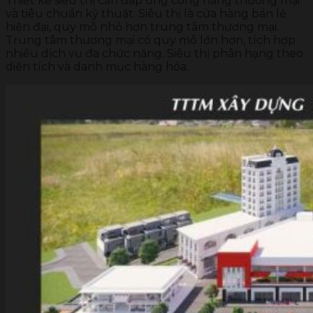
Thiết kế siêu thị cần đáp ứng công năng thương mại
và tiêu chuẩn kỹ thuật. Siêu thị là cửa hàng bán lẻ
hiện đại, quy mô nhỏ hơn trung tâm thương mại.
Trung tâm thương mại có quy mô lớn hơn, tích hợp
nhiều dịch vụ đa chức năng. Siêu thị phân hạng theo
diện tích và danh mục hàng hóa.