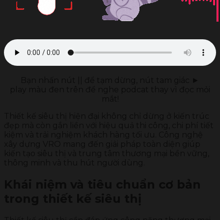
Bạn nhấn nút || để tạm dừng, nút tam giác ►
play màu đen trên để nghe podcat thay vì đọc mỏi
mắt!
Thiết kế siêu thị hiện đại không chỉ dừng ở kiến trúc
đẹp mà còn gắn liền với hiệu quả thi công, chi phí tiết
kiệm và trải nghiệm khách hàng tối ưu. Công nghệ
xây dựng VRO mang đến giải pháp toàn diện giúp
kiến tạo siêu thị và trung tâm thương mại bền vững,
thông minh và thu hút người dùng.
Khái niệm và tiêu chuẩn cơ bản
trong thiết kế siêu thị