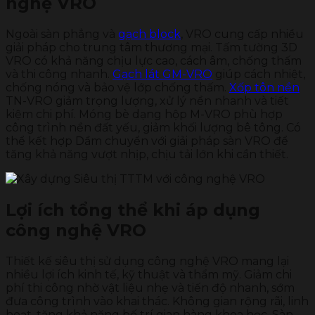
nghệ VRO
Ngoài sàn phẳng và
gạch block
, VRO cung cấp nhiều
giải pháp cho trung tâm thương mại. Tấm tường 3D
VRO có khả năng chịu lực cao, cách âm, chống thấm
và thi công nhanh.
Gạch lát GM-VRO
giúp cách nhiệt,
chống nóng và bảo vệ lớp chống thấm.
Xốp tôn nền
TN-VRO giảm trọng lượng, xử lý nền nhanh và tiết
kiệm chi phí. Móng bè dạng hộp M-VRO phù hợp
công trình nền đất yếu, giảm khối lượng bê tông. Có
thể kết hợp Dầm chuyển với giải pháp sàn VRO để
tăng khả năng vượt nhịp, chịu tải lớn khi cần thiết.
Lợi ích tổng thể khi áp dụng
công nghệ VRO
Thiết kế siêu thị sử dụng công nghệ VRO mang lại
nhiều lợi ích kinh tế, kỹ thuật và thẩm mỹ. Giảm chi
phí thi công nhờ vật liệu nhẹ và tiến độ nhanh, sớm
đưa công trình vào khai thác. Không gian rộng rãi, linh
hoạt, tăng khả năng bố trí gian hàng khoa học. Sàn