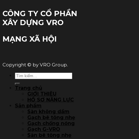
CÔNG TY CỔ PHẦN
XÂY DỰNG VRO
MẠNG XÃ HỘI
Copyright © by VRO Group.
Tìm
kiếm:
Trang chủ
GIỚI THIỆU
HỒ SƠ NĂNG LỰC
Sản phẩm
Sàn không dầm
Gạch bê tông nhẹ
Gạch chống nóng
Gạch G-VRO
Sàn bê tông nhẹ