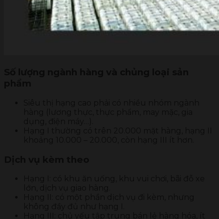
Số lượng ngành hàng và chủng loại sản
phẩm
Siêu thị hạng cao phải có nhiều nhóm ngành
hàng (lương thực, thực phẩm, may mặc, gia
dụng, điện máy…).
Hạng I thường có trên 20.000 mặt hàng, hạng II
khoảng 10.000 – 20.000, còn hạng III ít hơn.
Dịch vụ kèm theo
Hạng I: có khu ăn uống, khu vui chơi, bãi đỗ xe
lớn, dịch vụ giao hàng.
Hạng II: có một phần dịch vụ đi kèm, nhưng
không đầy đủ như hạng I.
Hạng III: chủ yếu tập trung bán lẻ hàng hóa, ít