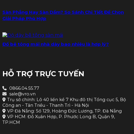
Sàn Phẳng Hay Sàn Dầm? So Sánh Chi Tiết Để Chọn
Giải Pháp Phù Hợp
Đổ bê tông mái nhà dày bao nhiêu là hợp lý?
HỖ TRỢ TRỰC TUYẾN
0866.04.55.77
sale@vro.vn
Trụ sở chính: Lô 40 liền kề 7 Khu đô thị Tổng cục 5, Bộ
Công an - Tân Triều - Thanh Trì - Hà Nội
VP Đà Nẵng: Số 129, Hoàng Đức Lương, TP. Đà Nẵng
VP HCM: Đỗ Xuân Hợp, P. Phước Long B, Quận 9,
TP.HCM