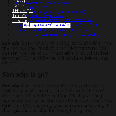
Báo giá
Cấu tạo sàn hộp xốp S-VRO
Dự án
Lõi xốp EPS
THƯ VIỆN
Hệ thép gia cường (Thép chịu lực)
Tin tức
Lớp bê tông bao bọc
Hệ phụ kiện định vị (Con kê, thanh nối)
Liên hệ
So sánh sàn xốp với sàn dầm truyền thống
Tìm
So sánh sàn hộp xốp và sàn hộp nhựa
kiếm:
Hình ảnh thi công sàn phẳng lõi xốp S-VRO
Sàn xốp
là gì? Kết cấu có khác gì so với sàn dầm như
thế nào? Cơ chế “rút bớt” phần bê tông trung hòa
của sàn hộp xốp có ưu nhược điểm gì so với các loại
sàn khác? Cùng VRO theo dõi nội dung bài viết dưới
đây nhé!
Sàn xốp là gì?
Sàn xốp
(hay còn gọi là sàn hộp xốp, sàn lõi xốp) là
một công nghệ thi công sàn bê tông cốt thép hiện
đại. Thay vì đổ một tấm bê tông đặc dày và nặng,
người ta sử dụng các khối xốp EPS (hoặc các hộp xốp
định hình) đặt vào vùng giữa của sàn, nơi bê tông ít
tham gia vào việc chịu lực (vùng trung hòa).