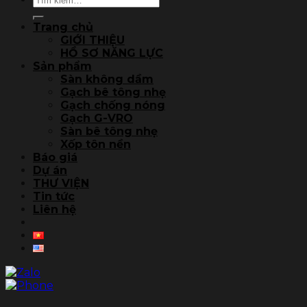
kiếm:
Trang chủ
GIỚI THIỆU
HỒ SƠ NĂNG LỰC
Sản phẩm
Sàn không dầm
Gạch bê tông nhẹ
Gạch chống nóng
Gạch G-VRO
Sàn bê tông nhẹ
Xốp tôn nền
Báo giá
Dự án
THƯ VIỆN
Tin tức
Liên hệ