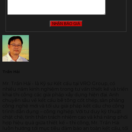
Trần Hải
Mr. Trần Hải - là Kỹ sư Kết cấu tại VRO Group, có
nhiều năm kinh nghiệm trong tư vấn thiết kế và triển
khai thi công các giải pháp xây dựng hiện đại. Anh
chuyên sâu về kết cấu bê tông cốt thép, sàn phẳng
công nghệ mới và tối ưu giải pháp kết cấu cho công
trình dân dụng – công nghiệp. Với tư duy kỹ thuật
chặt chẽ, tinh thần trách nhiệm cao và khả năng phối
hợp hiệu quả giữa thiết kế – thi công, Mr. Trần Hải
luôn hướng tới mục tiêu đảm bảo an toàn kết cấu, tối