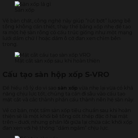
Sàn xốp
Về bản chất, công nghệ này giúp “rút bớt” lượng bê
tông không cần thiết, thay thế bằng xốp nhẹ để tạo
ra một hệ sàn rỗng có cấu trúc giống như một mạng
lưới dầm chữ I hoặc dầm ô cờ đan xen chìm bên
trong.
Mặt cắt sàn xốp sau khi hoàn thiện
Cấu tạo sàn hộp xốp S-VRO
Để hiểu rõ lý do vì sao
sàn xốp
vừa nhẹ lại vừa có khả
năng chịu lực tốt, chúng ta cần đi sâu vào cấu tạo
mặt cắt và các thành phần cấu thành nên hệ sàn này.
Về cơ bản, một tấm sàn xốp tiêu chuẩn sau khi hoàn
thiện sẽ là một khối bê tông cốt thép đặc ở hai mặt
trên – dưới, nhưng phần lõi giữa lại chứa các khối xốp
đan xen với hệ thống “dầm ngầm” chịu lực.