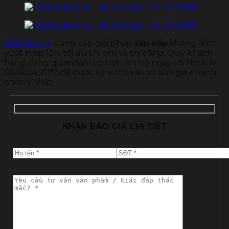
VRO Group
cung cấp giải pháp
sàn xốp
không dầm
vượt nhịp lớn, tối ưu chi phí và thi công. Quý khách
hàng đang quan tâm có thể liên hệ ngay tới Hotline
0866.04.5577 để được kỹ sư tư vấn và báo giá nhanh
chóng nhất!
NHẬN BÁO GIÁ CHI TIẾT