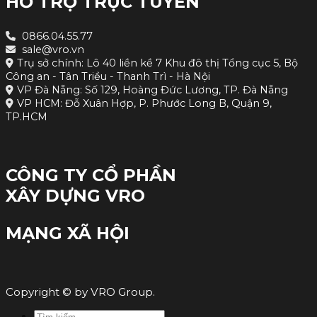
HỖ TRỢ TRỰC TUYẾN
0866.04.55.77
sale@vro.vn
Trụ sở chính: Lô 40 liền kề 7 Khu đô thị Tổng cục 5, Bộ
Công an - Tân Triều - Thanh Trì - Hà Nội
VP Đà Nẵng: Số 129, Hoàng Đức Lương, TP. Đà Nẵng
VP HCM: Đỗ Xuân Hợp, P. Phước Long B, Quận 9,
TP.HCM
CÔNG TY CỔ PHẦN
XÂY DỰNG VRO
MẠNG XÃ HỘI
Copyright © by VRO Group.
Tìm