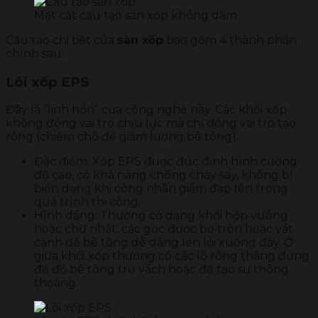
Mặt cắt cấu tạo sàn xốp không dầm
Cấu tạo chi tiết của
sàn xốp
bao gồm 4 thành phần
chính sau:
Lõi xốp EPS
Đây là “linh hồn” của công nghệ này. Các khối xốp
không đóng vai trò chịu lực mà chỉ đóng vai trò tạo
rỗng (chiếm chỗ để giảm lượng bê tông).
Đặc điểm: Xốp EPS được đúc định hình cường
độ cao, có khả năng chống cháy sấy, không bị
biến dạng khi công nhân giẫm đạp lên trong
quá trình thi công.
Hình dáng: Thường có dạng khối hộp vuông
hoặc chữ nhật, các góc được bo tròn hoặc vát
cạnh để bê tông dễ dàng len lỏi xuống đáy. Ở
giữa khối xốp thường có các lỗ rỗng thẳng đứng
để đổ bê tông trụ vách hoặc để tạo sự thông
thoáng.