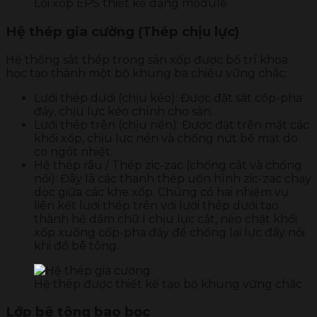
Lõi xốp EPS thiết kế dạng module
Hệ thép gia cường (Thép chịu lực)
Hệ thống sắt thép trong sàn xốp được bố trí khoa
học tạo thành một bộ khung ba chiều vững chắc:
Lưới thép dưới (chịu kéo): Được đặt sát cốp-pha
đáy, chịu lực kéo chính cho sàn.
Lưới thép trên (chịu nén): Được đặt trên mặt các
khối xốp, chịu lực nén và chống nứt bề mặt do
co ngót nhiệt.
Hệ thép râu / Thép zic-zac (chống cắt và chống
nổi): Đây là các thanh thép uốn hình zic-zac chạy
dọc giữa các khe xốp. Chúng có hai nhiệm vụ
liên kết lưới thép trên với lưới thép dưới tạo
thành hệ dầm chữ I chịu lực cắt, néo chặt khối
xốp xuống cốp-pha đáy để chống lại lực đẩy nổi
khi đổ bê tông.
Hệ thép được thiết kế tạo bộ khung vững chắc
Lớp bê tông bao bọc