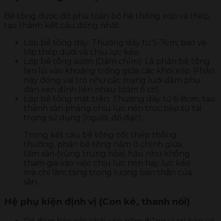
Bê tông được đổ phủ toàn bộ hệ thống xốp và thép,
tạo thành kết cấu đồng nhất:
Lớp bê tông đáy: Thường dày từ 5-7cm, bảo vệ
lớp thép dưới và chịu lực kéo.
Lớp bê tông sườn (Dầm chìm): Là phần bê tông
len lỏi vào khoảng trống giữa các khối xốp. Phần
này đóng vai trò như các mạng lưới dầm phụ
đan xen dính liền nhau (dầm ô cờ).
Lớp bê tông mặt trên: Thường dày từ 6-8cm, tạo
thành sàn phẳng chịu lực nén trực tiếp từ tải
trọng sử dụng (người, đồ đạc).
Trong kết cấu bê tông cốt thép thông
thường, phần bê tông nằm ở chính giữa
tấm sàn (vùng trung hòa) hầu như không
tham gia vào việc chịu lực nén hay lực kéo
mà chỉ làm tăng trọng lượng bản thân của
sàn.
Hệ phụ kiện định vị (Con kê, thanh nối)