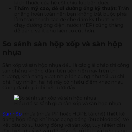
kích thước của hệ cột chịu lực bên dưới.
Thẩm mỹ cao, dễ đi đường ống kỹ thuật:
Trần
phẳng hoàn toàn nên bạn không bắt buộc phải
làm trần thạch cao để che dầm kỹ thuật. Việc
chạy đường ống điện, nước (MEP) cũng thẳng,
dễ dàng và ít phụ kiện co cút hơn.
So sánh sàn hộp xốp và sàn hộp
nhựa
Sàn xốp và sàn hộp nhựa đều là các giải pháp thi công
sàn phẳng không dầm tiên tiến hiện nay trên thị
trường, khả năng vượt nhịp lớn cũng như tối ưu chi
phí. Tuy nhiên, hai hệ này có nhiều điểm khác nhau.
Cùng đánh giá chi tiết dưới đây.
Biểu đồ so sánh giữa sàn xốp và sàn hộp nhựa
Sàn hộp
nhựa (nhựa PP hoặc HDPE tái chế) thiết kế
dạng hộp rỗng khí hoặc dạng bóng (bubbledeck). Về
kết cấu có sự tương đồng với sàn xốp, tuy nhiên cần
đặc biệt lưu ý về vấn đề đẩy nổi, xô lệch và biến dạng