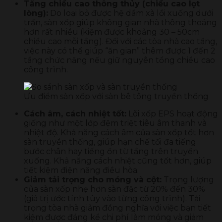
Tăng chiều cao thông thủy (chiều cao lọt
lòng):
Do loại bỏ được hệ dầm xà lồi xuống dưới
trần, sàn xốp giúp không gian nhà thông thoáng
hơn rất nhiều (kiệm được khoảng 30 – 50cm
chiều cao mỗi tầng). Đối với các tòa nhà cao tầng,
việc này có thể giúp “ăn gian” thêm được 1 đến 2
tầng chức năng nếu giữ nguyên tổng chiều cao
công trình.
Ưu điểm sàn xốp với sàn bê tông truyền thống
Cách âm, cách nhiệt tốt:
Lõi xốp EPS hoạt động
giống như một lớp đệm triệt tiêu âm thanh và
nhiệt độ. Khả năng cách âm của sàn xốp tốt hơn
sàn truyền thống, giúp hạn chế tối đa tiếng
bước chân hay tiếng ồn từ tầng trên truyền
xuống. Khả năng cách nhiệt cũng tốt hơn, giúp
tiết kiệm điện năng điều hòa.
Giảm tải trọng cho móng và cột:
Trọng lượng
của sàn xốp nhẹ hơn sàn đặc từ 20% đến 30%
(giá trị ước tính tùy vào từng công trình). Tải
trọng tòa nhà giảm đồng nghĩa với việc bạn tiết
kiệm được đáng kể chi phí làm móng và giảm