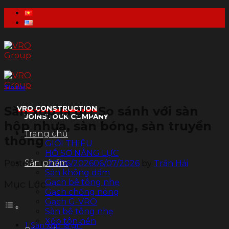
Skip
to
content
Tin tức
Sàn xốp là gì? So sánh với sàn
VRO CONSTRUCTION
JOINSTOCK COMPANY
hộp nhựa, sàn bóng, sàn truyền
Trang chủ
thống
GIỚI THIỆU
HỒ SƠ NĂNG LỰC
Sản phẩm
Posted on
27/06/2026
06/07/2026
by
Trần Hải
Sàn không dầm
Gạch bê tông nhẹ
Mục Lục
Gạch chống nóng
Gạch G-VRO
Sàn bê tông nhẹ
Xốp tôn nền
Sàn xốp là gì?