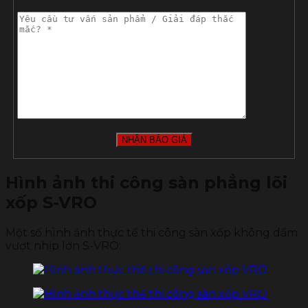
Hình ảnh thi công sàn phẳng lõi
xốp S-VRO
Một số hình ảnh thực tế thi công sàn xốp không dầm
vượt nhịp lớn S-VRO: