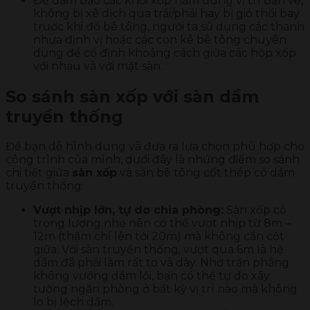
Để đảm bảo các khối xốp nằm đúng vị trí bản vẽ,
không bị xê dịch qua trái/phải hay bị gió thổi bay
trước khi đổ bê tông, người ta sử dụng các thanh
nhựa định vị hoặc các con kê bê tông chuyên
dụng để cố định khoảng cách giữa các hộp xốp
với nhau và với mặt sàn.
So sánh sàn xốp với sàn dầm
truyền thống
Để bạn dễ hình dung và đưa ra lựa chọn phù hợp cho
công trình của mình, dưới đây là nhứng điểm so sánh
chi tiết giữa
sàn xốp
và sàn bê tông cốt thép có dầm
truyền thống:
Vượt nhịp lớn, tự do chia phòng:
Sàn xốp có
trọng lượng nhẹ nên có thể vượt nhịp từ 8m –
12m (thậm chí lên tới 20m) mà không cần cột
giữa. Với sàn truyền thống, vượt qua 6m là hệ
dầm đã phải làm rất to và dày. Nhờ trần phẳng
không vướng dầm lồi, bạn có thể tự do xây
tường ngăn phòng ở bất kỳ vị trí nào mà không
lo bị lệch dầm.