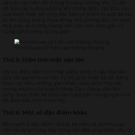
và trần cao nên rất thông thoáng không khí. Từ đó
dễ đón các luồng không khí trong lành. Các khu vực
cửa được thiết kế rộng đặc biệt có thêm lò sưởi để tạo
sự ấm cũng trong mùa đông. Mỗi phòng đều có view
đẹp mắt, ấn tượng mang đến cho bạn cảm giác vô
cùng tận hưởng và thư giãn.
Penthouse có trần cao thông thoáng
Thứ 5: Diện tích mặt sàn lớn
Với ưu điểm diện tích mặt bằng rộng vì vậy mặt sàn
của căn penthouse lớn. Từ đó giúp thiết kế dễ dàng
theo các kiểu không gian khác nhau phù hợp với
mong muốn của khách hàng. Cầu thang dẫn lên
tầng được thiết kế khéo léo nằm bên trong ngôi nhà
để đảm bảo tính thẩm mỹ.
Thứ 6: Một số đặc điểm khác
Bên cạnh 5 đặc điểm nổi bật kể trên về penthouse,
căn hộ sang trọng này cũng cần đáp ứng được yếu tố