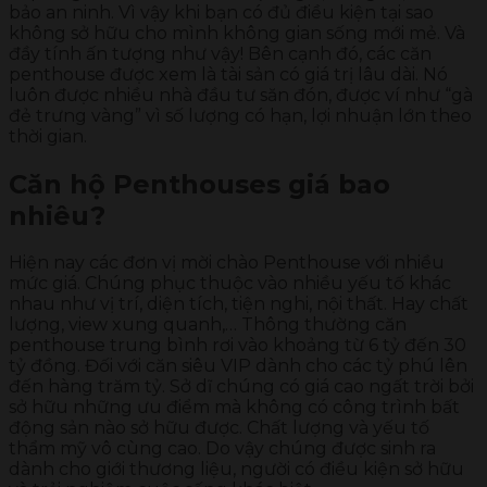
bảo an ninh. Vì vậy khi bạn có đủ điều kiện tại sao
không sở hữu cho mình không gian sống mới mẻ. Và
đầy tính ấn tượng như vậy! Bên cạnh đó, các căn
penthouse được xem là tài sản có giá trị lâu dài. Nó
luôn được nhiều nhà đầu tư săn đón, được ví như “gà
đẻ trưng vàng” vì số lượng có hạn, lợi nhuận lớn theo
thời gian.
Căn hộ Penthouses giá bao
nhiêu?
Hiện nay các đơn vị mời chào Penthouse với nhiều
mức giá. Chúng phục thuộc vào nhiều yếu tố khác
nhau như vị trí, diện tích, tiện nghi, nội thất. Hay chất
lượng, view xung quanh,… Thông thường căn
penthouse trung bình rơi vào khoảng từ 6 tỷ đến 30
tỷ đồng. Đối với căn siêu VIP dành cho các tỷ phú lên
đến hàng trăm tỷ. Sở dĩ chúng có giá cao ngất trời bởi
sở hữu những ưu điểm mà không có công trình bất
động sản nào sở hữu được. Chất lượng và yếu tố
thẩm mỹ vô cùng cao. Do vậy chúng được sinh ra
dành cho giới thương liệu, người có điều kiện sở hữu