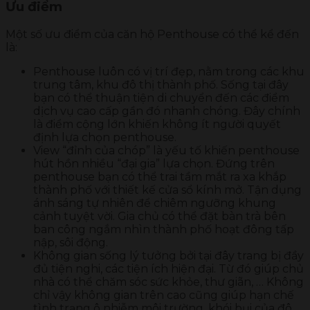
Ưu điểm
Một số ưu điểm của căn hộ Penthouse có thể kể đến
là:
Penthouse luôn có vị trí đẹp, nằm trong các khu
trung tâm, khu đô thị thành phố. Sống tại đây
bạn có thể thuận tiện di chuyển đến các điểm
dịch vụ cao cấp gần đó nhanh chóng. Đây chính
là điểm cộng lớn khiến không ít người quyết
định lựa chọn penthouse.
View “đỉnh của chóp” là yếu tố khiến penthouse
hút hồn nhiều “đại gia” lựa chọn. Đứng trên
penthouse bạn có thể trai tầm mắt ra xa khắp
thành phố với thiết kế cửa sổ kính mở. Tận dụng
ánh sáng tự nhiên để chiêm ngưỡng khung
cảnh tuyệt vời. Gia chủ có thể đặt bàn trà bên
ban công ngắm nhìn thành phố hoạt đông tấp
nập, sôi động.
Không gian sống lý tưởng bởi tại đây trang bị đầy
đủ tiện nghi, các tiện ích hiện đại. Từ đó giúp chủ
nhà có thể chăm sóc sức khỏe, thư giãn, … Không
chỉ vậy không gian trên cao cũng giúp hạn chế
tình trạng ô nhiễm môi trường, khói bụi của đô