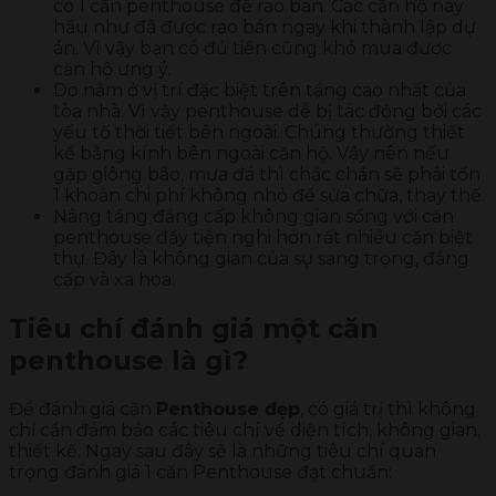
có 1 căn penthouse để rao bán. Các căn hộ này
hầu như đã được rao bán ngay khi thành lập dự
án. Vì vậy bạn có đủ tiền cũng khó mua được
căn hộ ưng ý.
Do nằm ở vị trí đặc biệt trên tầng cao nhất của
tòa nhà. Vì vậy penthouse dễ bị tác động bởi các
yếu tố thời tiết bên ngoài. Chúng thường thiết
kế bằng kính bên ngoài căn hộ. Vậy nên nếu
gặp giông bão, mưa đá thì chắc chắn sẽ phải tốn
1 khoản chi phí không nhỏ để sửa chữa, thay thế.
Nâng tầng đẳng cấp không gian sống với căn
penthouse đầy tiện nghi hơn rất nhiều căn biệt
thự. Đây là không gian của sự sang trọng, đẳng
cấp và xa hoa.
Tiêu chí đánh giá một căn
penthouse là gì?
Để đánh giá căn
Penthouse đẹp
, có giá trị thì không
chỉ cần đảm bảo các tiêu chí về diện tích, không gian,
thiết kế. Ngay sau đây sẽ là những tiêu chí quan
trọng đánh giá 1 căn Penthouse đạt chuẩn: