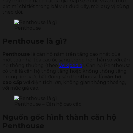
nay như thế nào? Tất cả giải đáp sẽ được VRO Group
bật mí chi tiết trong bài viết dưới đây, mời quý vị cùng
theo dõi.
Penthouse
Penthouse là gì?
Penthouse
là căn hộ nằm trên tầng cao nhất của
một toà nhà, tòa cao ốc sang trọng hơn hẳn so với căn
hộ thông thường (theo
Wikipedia
). Căn hộ Penthouse
có thể là căn hộ thông tầng hoặc không thông tầng.
Trong lĩnh vực bất động sản Penthouse là
căn hộ
cao cấp
với diện tích lớn, không gian thông thoáng,
với mức giá cao.
Penthouse – Căn hộ cao cấp
Nguồn gốc hình thành căn hộ
Penthouse