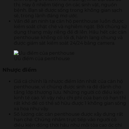
thị. Hay ô nhiễm tiếng ồn các sinh vật, nguồn
bệnh. Bạn sẽ được sống trong không gian sạch
sẽ, trong lành đáng mơ ước.
Vấn đề an ninh tại căn hộ penthouse luôn được
kiểm soát chặt chẽ và nghiêm ngặt. Bởi chúng sử
dụng thang máy riêng để đi lên. Hầu hết các căn
penthouse không có lối đi, hành lang chung và
được giám sát kiểm soát 24/24 bằng camera.
Ưu điểm của penthouse
Nhược điểm
Giá cả chính là nhược điểm lớn nhất của căn hộ
penthouse, vì chúng được sinh ra để dành cho
tầng lớp thượng lưu. Những người có điều kiện
kinh tế cao. Vì vậy nếu chi phí của bạn có hạn thì
rất khó để có thể sở hữu được 1 không gian sống
xa hoa như vậy.
Số lượng các căn penthouse được xây dựng rất
hạn chế. Chúng nhắm trực tiếp vào người có
điều kiện đồng thời hầu như mỗi tòa cao ốc chỉ