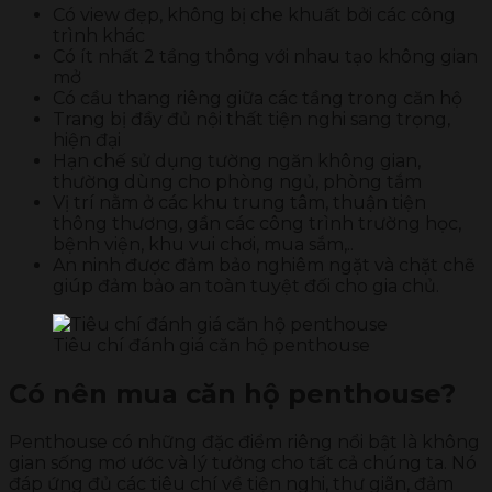
Có view đẹp, không bị che khuất bởi các công
trình khác
Có ít nhất 2 tầng thông với nhau tạo không gian
mở
Có cầu thang riêng giữa các tầng trong căn hộ
Trang bị đầy đủ nội thất tiện nghi sang trọng,
hiện đại
Hạn chế sử dụng tường ngăn không gian,
thường dùng cho phòng ngủ, phòng tắm
Vị trí nằm ở các khu trung tâm, thuận tiện
thông thương, gần các công trình trường học,
bệnh viện, khu vui chơi, mua sắm,..
An ninh được đảm bảo nghiêm ngặt và chặt chẽ
giúp đảm bảo an toàn tuyệt đối cho gia chủ.
Tiêu chí đánh giá căn hộ penthouse
Có nên mua căn hộ penthouse?
Penthouse có những đặc điểm riêng nổi bật là không
gian sống mơ ước và lý tưởng cho tất cả chúng ta. Nó
đáp ứng đủ các tiêu chí về tiện nghi, thư giãn, đảm