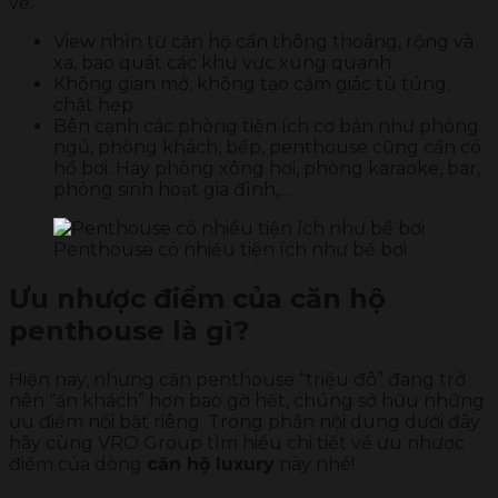
về:
View nhìn từ căn hộ cần thông thoáng, rộng và
xa, bao quát các khu vực xung quanh
Không gian mở, không tạo cảm giác tù túng,
chật hẹp
Bên cạnh các phòng tiện ích cơ bản như phòng
ngủ, phòng khách, bếp, penthouse cũng cần có
hồ bơi. Hay phòng xông hơi, phòng karaoke, bar,
phòng sinh hoạt gia đình,…
Penthouse có nhiều tiện ích như bể bơi
Ưu nhược điểm của căn hộ
penthouse là gì?
Hiện nay, nhưng căn penthouse “triệu đô” đang trở
nên “ăn khách” hơn bao gờ hết, chúng sở hữu những
ưu điểm nổi bật riêng. Trong phần nội dung dưới đây
hãy cùng VRO Group tìm hiểu chi tiết về ưu nhược
điểm của dòng
căn hộ luxury
này nhé!