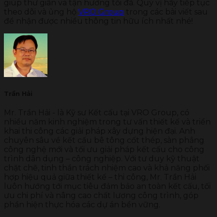
giúp thư giãn và tận hưởng tối đã. Quý vị hãy tiếp tục
theo dõi và ủng hộ
VRO Group
trong các bài viết sau
để nhận được nhiều thông tin hữu ích nhất nhé!
Trần Hải
Mr. Trần Hải - là Kỹ sư Kết cấu tại VRO Group, có
nhiều năm kinh nghiệm trong tư vấn thiết kế và triển
khai thi công các giải pháp xây dựng hiện đại. Anh
chuyên sâu về kết cấu bê tông cốt thép, sàn phẳng
công nghệ mới và tối ưu giải pháp kết cấu cho công
trình dân dụng – công nghiệp. Với tư duy kỹ thuật
chặt chẽ, tinh thần trách nhiệm cao và khả năng phối
hợp hiệu quả giữa thiết kế – thi công, Mr. Trần Hải
luôn hướng tới mục tiêu đảm bảo an toàn kết cấu, tối
ưu chi phí và nâng cao chất lượng công trình, góp
phần hiện thực hóa các dự án bền vững.