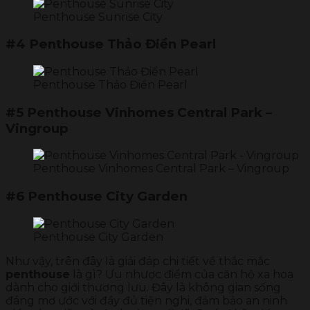
Penthouse Sunrise City
#4 Penthouse Thảo Điền Pearl
Penthouse Thảo Điển Pearl
#5 Penthouse Vinhomes Central Park –
Vingroup
Penthouse Vinhomes Central Park – Vingroup
#6 Penthouse City Garden
Penthouse City Garden
Như vậy, trên đây là giải đáp chi tiết về thắc mắc
penthouse
là gì? Ưu nhược điểm của căn hộ xa hoa
dành cho giới thương lưu. Đây là không gian sống
đáng mơ ước với đầy đủ tiện nghi, đảm bảo an ninh