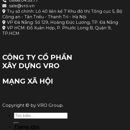
0866.04.55.77
sale@vro.vn
Trụ sở chính: Lô 40 liền kề 7 Khu đô thị Tổng cục 5, Bộ
Công an - Tân Triều - Thanh Trì - Hà Nội
VP Đà Nẵng: Số 129, Hoàng Đức Lương, TP. Đà Nẵng
VP HCM: Đỗ Xuân Hợp, P. Phước Long B, Quận 9,
TP.HCM
CÔNG TY CỔ PHẦN
XÂY DỰNG VRO
MẠNG XÃ HỘI
Copyright © by VRO Group.
Tìm
kiếm:
Trang chủ