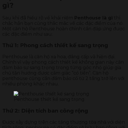
gì?
Sau khi đã hiểu rõ về khái niệm
Penthouse là gì
thì
chắc hẳn bạn cũng thắc mắc về các đặc điểm của nó.
Một căn hộ Penthouse hoàn chỉnh cần đáp ứng được
các đặc điểm như sau:
Thứ 1: Phong cách thiết kế sang trọng
Penthouse là căn hộ xa hoa, đẳng cấp và hiện đại.
Chính vì vậy phong cách thiết kế không gian này cần
đảm bảo sự sang trọng trong từng góc nhỏ giúp gia
chủ tận hưởng được cảm giác “có tiền”. Căn hộ
penthouse cũng cần đẩm bảo có từ 2 tầng trở lên với
nhiều phòng khác nhau.
Penthouse thiết kế sang trọng
Thứ 2: Diện tích ban công rộng
Được xây dựng trên các tầng thượng tòa nhà với diện
tích rộng, penhouse có đặc điểm sở hữu ban công với