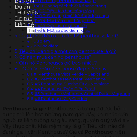
Đặc điểm căn hộ Penthouse là gì?
Báo giá
Thứ 1: Phong cách thiết kế sang trọng
Dự án
Thứ 2: Diện tích ban công rộng
THƯ VIỆN
Thứ 3: Đa dạng thiết kế được lựa chọn
Tin tức
Thứ 4: Mái trần cao thông thoái
Liên hệ
Thứ 5: Diện tích mặt sàn lớn
Tìm
Thứ 6: Một số đặc điểm khác
kiếm:
Ưu nhược điểm của căn hộ penthouse là gì?
Ưu điểm
Nhược điểm
Tiêu chí đánh giá một căn penthouse là gì?
Có nên mua căn hộ penthouse?
Căn hộ Penthouses giá bao nhiêu?
TOP các mẫu Penthouse đẹp hiện nay
#1 Penthouse Vista Verde – Capitaland
#2 Penthouse New Pearl Residence
#3 Penthouse Sunrise City – Novaland
#4 Penthouse Thảo Điền Pearl
#5 Penthouse Vinhomes Central Park – Vingroup
#6 Penthouse City Garden
Penthouse là gì
? Penthouse là từ ngữ được bỗng
dưng trở lên hot những năm gần đây, khi nhắc đến
người ta liên tưởng sự giàu sang, quyền quý và địa vị.
Vậy thực chất khái niệm này là gì? Tiêu chí nào để
đánh giá 1 căn Penthouse? Giá cả
Penthouse
hiện