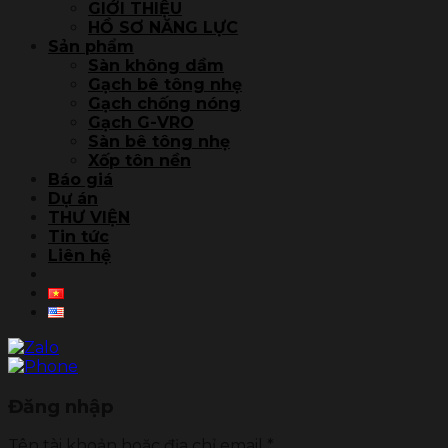
GIỚI THIỆU
HỒ SƠ NĂNG LỰC
Sản phẩm
Sàn không dầm
Gạch bê tông nhẹ
Gạch chống nóng
Gạch G-VRO
Sàn bê tông nhẹ
Xốp tôn nền
Báo giá
Dự án
THƯ VIỆN
Tin tức
Liên hệ
Đăng nhập
Tên tài khoản hoặc địa chỉ email
*