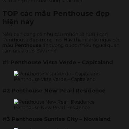
và trải nghiệm cuộc sống khác biệt.
TOP các mẫu Penthouse đẹp
hiện nay
Nêu bạn đang có nhu cầu muốn sở hữu 1 căn
Penthouse đẹp trong mơ. Hãy tham khảo ngay các
mẫu Penthouse
ấn tượng được nhiều người quan
tâm ngay dưới đây nhé!
#1 Penthouse Vista Verde – Capitaland
Penthouse Vista Verde – Capitaland
#2 Penthouse New Pearl Residence
Penthouse New Pearl Residence
#3 Penthouse Sunrise City – Novaland