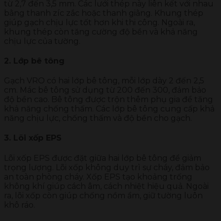
từ 2,7 đến 3,5 mm. Các lưới thép này liên kết với nhau
bằng thanh zíc zắc hoặc thanh giằng. Khung thép
giúp gạch chịu lực tốt hơn khi thi công. Ngoài ra,
khung thép còn tăng cường độ bền và khả năng
chịu lực của tường.
2. Lớp bê tông
Gạch VRO có hai lớp bê tông, mỗi lớp dày 2 đến 2,5
cm. Mác bê tông sử dụng từ 200 đến 300, đảm bảo
độ bền cao. Bê tông được trộn thêm phụ gia để tăng
khả năng chống thấm. Các lớp bê tông cung cấp khả
năng chịu lực, chống thấm và độ bền cho gạch.
3. Lõi xốp EPS
Lõi xốp EPS được đặt giữa hai lớp bê tông để giảm
trọng lượng. Lõi xốp không duy trì sự cháy, đảm bảo
an toàn phòng cháy. Xốp EPS tạo khoảng trống
không khí giúp cách âm, cách nhiệt hiệu quả. Ngoài
ra, lõi xốp còn giúp chống nồm ẩm, giữ tường luôn
khô ráo.