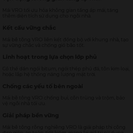
Mái VRO tối ưu hóa không gian tầng áp mái, tăng
thêm diện tích sử dụng cho ngôi nhà.
Kết cấu vững chắc
Mái bê tông VRO liên kết đồng bộ với khung nhà, tạo
sự vững chắc và chống gió bão tốt.
Linh hoạt trong lựa chọn lớp phủ
Có thể dán ngói bitum, ngói thép phủ đá, tôn kim loại,
hoặc lắp hệ thống năng lượng mặt trời.
Chống các yếu tố bên ngoài
Mái bê tông VRO chống bụi, côn trùng và trộm, bảo
vệ ngôi nhà tối ưu.
Giải pháp bền vững
Mái bê tông rỗng nghiêng VRO là giải pháp thi công
đơn giản, an toàn, tiết kiệm, mang lại giá trị sử dụng