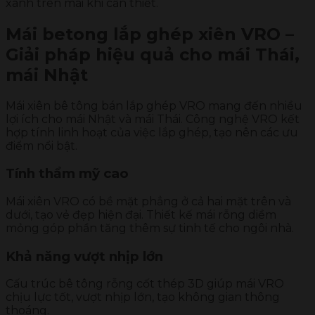
xanh trên mái khi cần thiết.
Mái betong lắp ghép xiên VRO –
Giải pháp hiệu quả cho mái Thái,
mái Nhật
Mái xiên bê tông bán lắp ghép VRO mang đến nhiều
lợi ích cho mái Nhật và mái Thái. Công nghệ VRO kết
hợp tính linh hoạt của việc lắp ghép, tạo nên các ưu
điểm nổi bật.
Tính thẩm mỹ cao
Mái xiên VRO có bề mặt phẳng ở cả hai mặt trên và
dưới, tạo vẻ đẹp hiện đại. Thiết kế mái rỗng diềm
mỏng góp phần tăng thêm sự tinh tế cho ngôi nhà.
Khả năng vượt nhịp lớn
Cấu trúc bê tông rỗng cốt thép 3D giúp mái VRO
chịu lực tốt, vượt nhịp lớn, tạo không gian thông
thoáng.