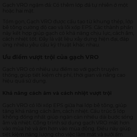
Gạch VRO ngậm đá: Có thêm lớp đá tự nhiên ở một
hoặc hai mặt.
Tóm gọn, Gạch VRO được cấu tạo từ khung thép, lớp
bê tông cường độ cao và lõi xốp EPS. Các thành phần
này kết hợp giúp gạch có khả năng chịu lực, cách âm,
cách nhiệt tốt. Đây là vật liệu xây dựng hiện đại, đáp
ứng nhiều yêu cầu kỹ thuật khác nhau.
Ưu điểm vượt trội của gạch VRO
Gạch VRO có nhiều ưu điểm so với gạch truyền
thống, giúp tiết kiệm chi phí, thời gian và nâng cao
hiệu quả sử dụng.
Khả năng cách âm và cách nhiệt vượt trội
Gạch VRO có lõi xốp EPS giữa hai lớp bê tông, giúp
tăng khả năng cách âm, cách nhiệt. Cấu trúc 5 lớp
không đồng nhất giúp ngăn cản nhiều dải bước sóng
âm và nhiệt. Công trình sử dụng gạch VRO mát hơn
vào mùa hè và ấm hơn vào mùa đông. Điều này giúp
tiết kiệm năng lượng cho việc làm mát và sưởi ấm.