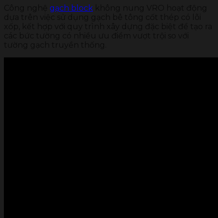
Công nghệ
gạch block
không nung VRO hoạt động
dựa trên việc sử dụng gạch bê tông cốt thép có lõi
xốp, kết hợp với quy trình xây dựng đặc biệt để tạo ra
các bức tường có nhiều ưu điểm vượt trội so với
tường gạch truyền thống.