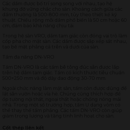
Các dầm được bố trí song song với nhau, tạo hệ
khung đỡ vững chắc cho sàn. Khoảng cách giữa các
dầm thường là 500-800 mm, tùy theo thiết kế kỹ
thuật. Chiều rộng mỗi dầm phổ biến là 50 cm hoặc 60
cm, đảm bảo khả năng chịu tải.
Trong hệ sàn VRO, dầm tam giác còn đóng vai trò làm
cốp pha cho mặt sàn. Các dầm được sắp xếp sát nhau,
tạo bề mặt phẳng cả trên và dưới của sàn.
Tấm đa năng DN-VRO
Tấm DN-VRO là các tấm bê tông đúc sẵn được lắp
trên hệ dầm tam giác. Tấm có kích thước tiêu chuẩn
500×250 mm và độ dày dao động 30-70 mm.
Ngoài chức năng làm mặt sàn, tấm còn được dùng để
lát sân vườn hoặc vỉa hè. Chúng cũng thích hợp để
ốp tường nội thất, ngoại thất hoặc chống nóng mái
nhà. Trong một số trường hợp, tấm U dạng vòm có
thể thay thế tấm phẳng. Các tấm DN-VRO còn giúp
giảm trọng lượng và tăng tính linh hoạt cho sàn.
Cốt thép liên kết