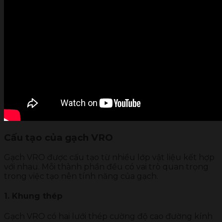
Cấu tạo của gạch VRO
Gạch VRO được cấu tạo từ nhiều lớp vật liệu kết hợp
với nhau. Mỗi thành phần đều có vai trò quan trọng
trong việc tạo nên tính năng của gạch.
1. Khung thép
Gạch VRO có hai lưới thép cường độ cao đường kính