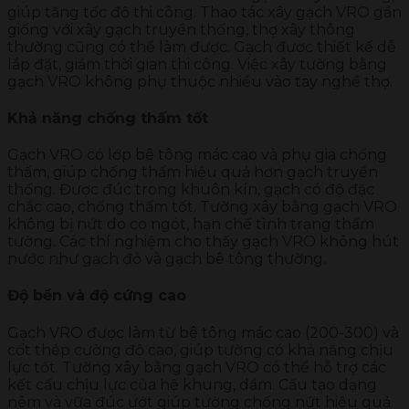
giúp tăng tốc độ thi công. Thao tác xây gạch VRO gần
giống với xây gạch truyền thống, thợ xây thông
thường cũng có thể làm được. Gạch được thiết kế dễ
lắp đặt, giảm thời gian thi công. Việc xây tường bằng
gạch VRO không phụ thuộc nhiều vào tay nghề thợ.
Khả năng chống thấm tốt
Gạch VRO có lớp bê tông mác cao và phụ gia chống
thấm, giúp chống thấm hiệu quả hơn gạch truyền
thống. Được đúc trong khuôn kín, gạch có độ đặc
chắc cao, chống thấm tốt. Tường xây bằng gạch VRO
không bị nứt do co ngót, hạn chế tình trạng thấm
tường. Các thí nghiệm cho thấy gạch VRO không hút
nước như gạch đỏ và gạch bê tông thường.
Độ bền và độ cứng cao
Gạch VRO được làm từ bê tông mác cao (200-300) và
cốt thép cường độ cao, giúp tường có khả năng chịu
lực tốt. Tường xây bằng gạch VRO có thể hỗ trợ các
kết cấu chịu lực của hệ khung, dầm. Cấu tạo dạng
nêm và vữa đúc ướt giúp tường chống nứt hiệu quả.