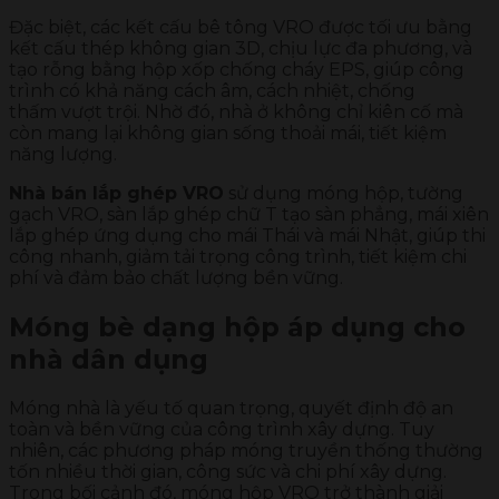
Đặc biệt, các kết cấu bê tông VRO được tối ưu bằng
kết cấu thép không gian 3D, chịu lực đa phương, và
tạo rỗng bằng hộp xốp chống cháy EPS, giúp công
trình có khả năng cách âm, cách nhiệt, chống
thấm vượt trội. Nhờ đó, nhà ở không chỉ kiên cố mà
còn mang lại không gian sống thoải mái, tiết kiệm
năng lượng.
Nhà bán lắp ghép VRO
sử dụng móng hộp, tường
gạch VRO, sàn lắp ghép chữ T tạo sàn phẳng, mái xiên
lắp ghép ứng dụng cho mái Thái và mái Nhật, giúp thi
công nhanh, giảm tải trọng công trình, tiết kiệm chi
phí và đảm bảo chất lượng bền vững.
Móng bè dạng hộp áp dụng cho
nhà dân dụng
Móng nhà là yếu tố quan trọng, quyết định độ an
toàn và bền vững của công trình xây dựng. Tuy
nhiên, các phương pháp móng truyền thống thường
tốn nhiều thời gian, công sức và chi phí xây dựng.
Trong bối cảnh đó, móng hộp VRO trở thành giải