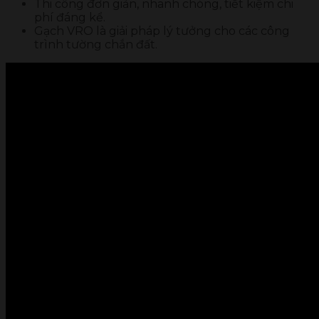
Thi công đơn giản, nhanh chóng, tiết kiệm chi
phí đáng kể.
Gạch VRO là giải pháp lý tưởng cho các công
trình tường chắn đất.