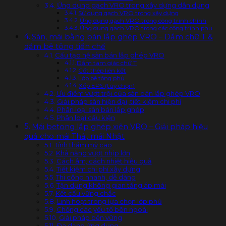
Ứng dụng gạch VRO trong xây dựng dân dụng
Sử dụng gạch VRO trong xây dựng
Ứng dụng gạch VRO trong công trình chính
Ứng dụng gạch VRO trong các công trình phụ
Sàn, mái bằng bán lắp ghép VRO – Dầm chữ T &
dầm bê tông tiền chế
Cấu tạo hệ sàn bán lắp ghép VRO
Dầm tam giác chữ T
Cốt thép liên kết
Lớp bê tông phủ
Xốp EPS (tùy chọn)
Ưu điểm vượt trội của sàn bán lắp ghép VRO
Giải pháp sàn hiện đại, tiết kiệm chi phí
Phân loại sàn bán lắp ghép
Phân loại cấu kiện
Mái betong lắp ghép xiên VRO – Giải pháp hiệu
quả cho mái Thái, mái Nhật
Tính thẩm mỹ cao
Khả năng vượt nhịp lớn
Cách âm, cách nhiệt hiệu quả
Tiết kiệm chi phí xây dựng
Thi công nhanh, dễ dàng
Tận dụng không gian tầng áp mái
Kết cấu vững chắc
Linh hoạt trong lựa chọn lớp phủ
Chống các yếu tố bên ngoài
Giải pháp bền vững
Đa dạng ứng dụng