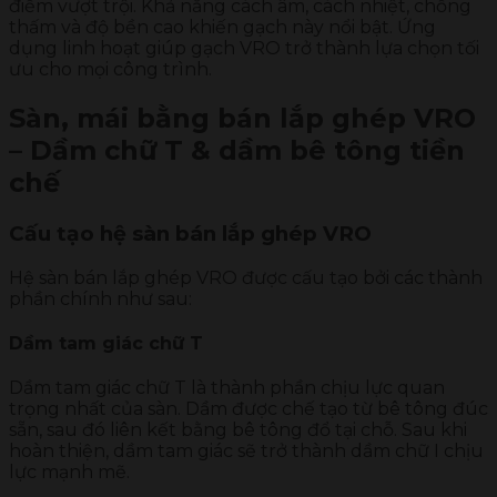
điểm vượt trội. Khả năng cách âm, cách nhiệt, chống
thấm và độ bền cao khiến gạch này nổi bật. Ứng
dụng linh hoạt giúp gạch VRO trở thành lựa chọn tối
ưu cho mọi công trình.
Sàn, mái bằng bán lắp ghép VRO
– Dầm chữ T & dầm bê tông tiền
chế
Cấu tạo hệ sàn bán lắp ghép VRO
Hệ sàn bán lắp ghép VRO được cấu tạo bởi các thành
phần chính như sau:
Dầm tam giác chữ T
Dầm tam giác chữ T là thành phần chịu lực quan
trọng nhất của sàn. Dầm được chế tạo từ bê tông đúc
sẵn, sau đó liên kết bằng bê tông đổ tại chỗ. Sau khi
hoàn thiện, dầm tam giác sẽ trở thành dầm chữ I chịu
lực mạnh mẽ.