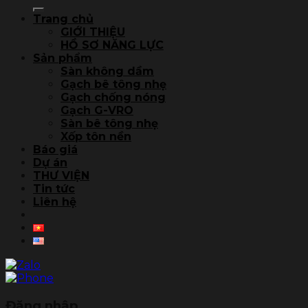
kiếm:
Trang chủ
GIỚI THIỆU
HỒ SƠ NĂNG LỰC
Sản phẩm
Sàn không dầm
Gạch bê tông nhẹ
Gạch chống nóng
Gạch G-VRO
Sàn bê tông nhẹ
Xốp tôn nền
Báo giá
Dự án
THƯ VIỆN
Tin tức
Liên hệ
Đăng nhập