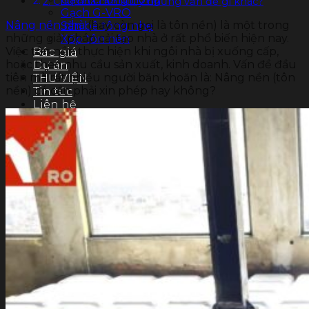
2. Chủ nhà cần lưu ý những vấn đề gì khác?
Gạch G-VRO
Nâng nền nhà
(hay còn gọi là tôn nền) là một trong
Sàn bê tông nhẹ
những giải pháp cải tạo nhà ở rất phổ biến hiện nay.
Xốp tôn nền
Việc tôn nền thực hiện khi ngôi nhà bị xuống cấp,
Báo giá
hoặc theo nhu cầu sản xuất, kinh doanh. Vấn đề đầu
Dự án
tiên mà rất nhiều người băn khoăn là: Nâng nền (tôn
THƯ VIỆN
nền) có cần phải xin phép hay không?
Tin tức
Liên hệ
Tìm
kiếm: