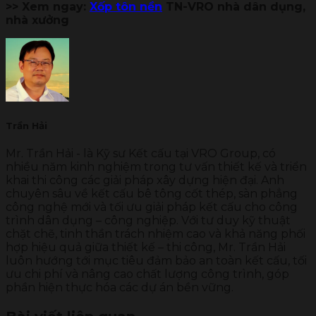
>> Xem ngay:
Xốp tôn nền
TN-VRO nhà dân dụng,
nhà xưởng
Trần Hải
Mr. Trần Hải - là Kỹ sư Kết cấu tại VRO Group, có
nhiều năm kinh nghiệm trong tư vấn thiết kế và triển
khai thi công các giải pháp xây dựng hiện đại. Anh
chuyên sâu về kết cấu bê tông cốt thép, sàn phẳng
công nghệ mới và tối ưu giải pháp kết cấu cho công
trình dân dụng – công nghiệp. Với tư duy kỹ thuật
chặt chẽ, tinh thần trách nhiệm cao và khả năng phối
hợp hiệu quả giữa thiết kế – thi công, Mr. Trần Hải
luôn hướng tới mục tiêu đảm bảo an toàn kết cấu, tối
ưu chi phí và nâng cao chất lượng công trình, góp
phần hiện thực hóa các dự án bền vững.