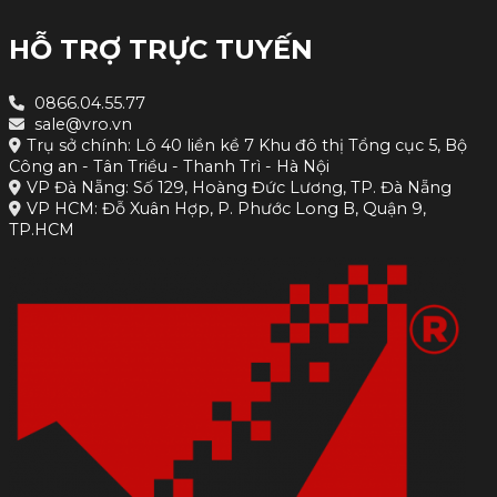
HỖ TRỢ TRỰC TUYẾN
0866.04.55.77
sale@vro.vn
Trụ sở chính: Lô 40 liền kề 7 Khu đô thị Tổng cục 5, Bộ
Công an - Tân Triều - Thanh Trì - Hà Nội
VP Đà Nẵng: Số 129, Hoàng Đức Lương, TP. Đà Nẵng
VP HCM: Đỗ Xuân Hợp, P. Phước Long B, Quận 9,
TP.HCM