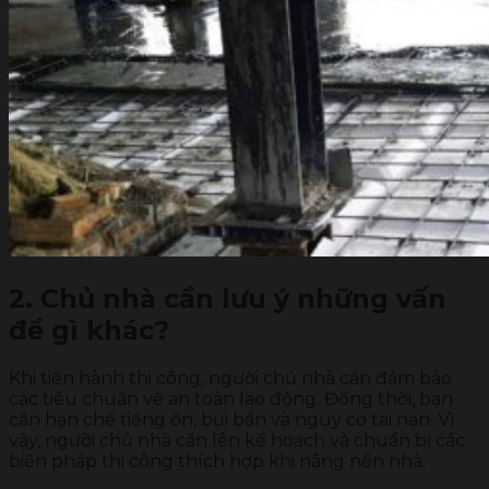
2. Chủ nhà cần lưu ý những vấn
đề gì khác?
Khi tiến hành thi công, người chủ nhà cần đảm bảo
các tiêu chuẩn về an toàn lao động. Đồng thời, bạn
cần hạn chế tiếng ồn, bụi bẩn và nguy cơ tai nạn. Vì
vậy, người chủ nhà cần lên kế hoạch và chuẩn bị các
biện pháp thi công thích hợp khi nâng nền nhà.