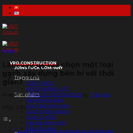
Skip
to
content
Tin tức
Làm sao để lựa chọn một loại
VRO CONSTRUCTION
JOINSTOCK COMPANY
gạch xây dựng bền bỉ với thời
Trang chủ
gian?
GIỚI THIỆU
HỒ SƠ NĂNG LỰC
Sản phẩm
Posted on
08/12/2020
02/04/2026
by
Trần Hải
Sàn không dầm
Gạch bê tông nhẹ
Mục Lục
Gạch chống nóng
Gạch G-VRO
Sàn bê tông nhẹ
Xốp tôn nền
Lựa chọn gạch xây dựng bền bỉ với thời gian