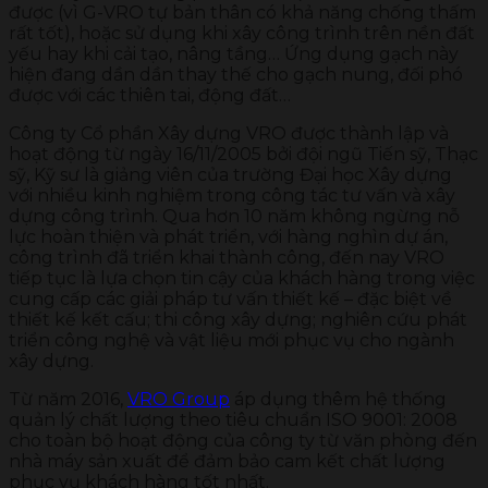
được (vì G-VRO tự bản thân có khả năng chống thấm
rất tốt), hoặc sử dụng khi xây công trình trên nền đất
yếu hay khi cải tạo, nâng tầng… Ứng dụng gạch này
hiện đang dần dần thay thế cho gạch nung, đối phó
được với các thiên tai, động đất…
Công ty Cổ phần Xây dựng VRO được thành lập và
hoạt động từ ngày 16/11/2005 bởi đội ngũ Tiến sỹ, Thạc
sỹ, Kỹ sư là giảng viên của trường Đại học Xây dựng
với nhiều kinh nghiệm trong công tác tư vấn và xây
dựng công trình. Qua hơn 10 năm không ngừng nỗ
lực hoàn thiện và phát triển, với hàng nghìn dự án,
công trình đã triển khai thành công, đến nay VRO
tiếp tục là lựa chọn tin cậy của khách hàng trong việc
cung cấp các giải pháp tư vấn thiết kế – đặc biệt về
thiết kế kết cấu; thi công xây dựng; nghiên cứu phát
triển công nghệ và vật liệu mới phục vụ cho ngành
xây dựng.
Từ năm 2016,
VRO Group
áp dụng thêm hệ thống
quản lý chất lượng theo tiêu chuẩn ISO 9001: 2008
cho toàn bộ hoạt động của công ty từ văn phòng đến
nhà máy sản xuất để đảm bảo cam kết chất lượng
phục vụ khách hàng tốt nhất.