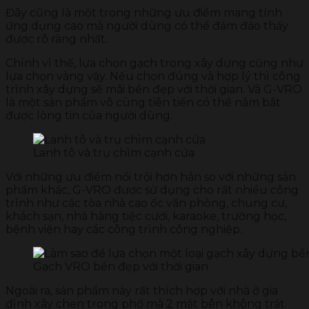
Đây cũng là một trong những ưu điểm mang tính
ứng dụng cao mà người dùng có thể đảm đảo thấy
được rõ ràng nhất.
Chính vì thế, lựa chọn gạch trong xây dựng cũng như
lựa chọn vàng vậy. Nếu chọn đúng và hợp lý thì công
trình xây dựng sẽ mãi bền đẹp với thời gian. Và G-VRO
là một sản phẩm vô cùng tiên tiến có thể nắm bắt
được lòng tin của người dùng.
Lanh tô và trụ chìm cạnh cửa
Với những ưu điểm nổi trội hơn hẳn so với những sản
phẩm khác, G-VRO được sử dụng cho rất nhiều công
trình như các tòa nhà cao ốc văn phòng, chung cư,
khách sạn, nhà hàng tiệc cưới, karaoke, trường học,
bệnh viện hay các công trình công nghiệp.
Gạch VRO bền đẹp với thời gian
Ngoài ra, sản phẩm này rất thích hợp với nhà ở gia
đình xây chen trong phố mà 2 mặt bên không trát