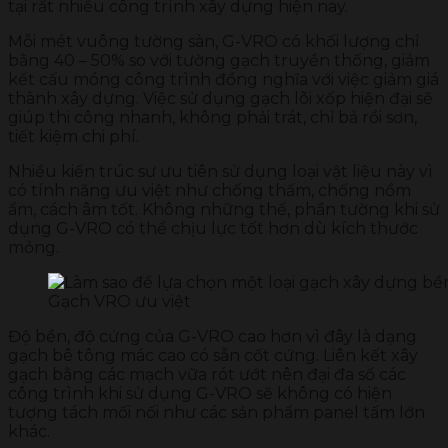
tại rất nhiều công trình xây dựng hiện nay.
Mỗi mét vuông tường sàn, G-VRO có khối lượng chỉ
bằng 40 – 50% so với tường gạch truyền thống, giảm
kết cấu móng công trình đồng nghĩa với việc giảm giá
thành xây dựng. Việc sử dụng gạch lõi xốp hiện đại sẽ
giúp thi công nhanh, không phải trát, chỉ bả rồi sơn,
tiết kiệm chi phí.
Nhiều kiến trúc sư ưu tiên sử dụng loại vật liệu này vì
có tính năng ưu việt như chống thấm, chống nồm
ẩm, cách âm tốt. Không những thế, phần tường khi sử
dụng G-VRO có thể chịu lực tốt hơn dù kích thước
mỏng.
Gạch VRO ưu việt
Độ bền, độ cứng của G-VRO cao hơn vì đây là dạng
gạch bê tông mác cao có sẵn cốt cứng. Liên kết xây
gạch bằng các mạch vữa rót ướt nên đại đa số các
công trình khi sử dụng G-VRO sẽ không có hiện
tượng tách mối nối như các sản phẩm panel tấm lớn
khác.