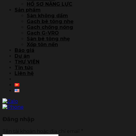
HỒ SƠ NĂNG LỰC
Sản phẩm
Sàn không dầm
Gạch bê tông nhẹ
Gạch chống nóng
Gạch G-VRO
Sàn bê tông nhẹ
Xốp tôn nền
Báo giá
Dự án
THƯ VIỆN
Tin tức
Liên hệ
Đăng nhập
Tên tài khoản hoặc địa chỉ email
*