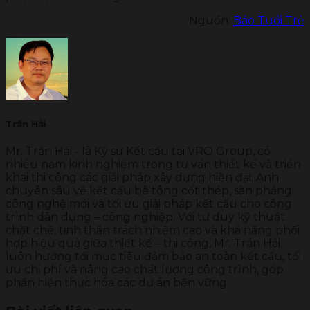
Nguồn:
Báo Tuổi Trẻ
Trần Hải
Mr. Trần Hải - là Kỹ sư Kết cấu tại VRO Group, có
nhiều năm kinh nghiệm trong tư vấn thiết kế và triển
khai thi công các giải pháp xây dựng hiện đại. Anh
chuyên sâu về kết cấu bê tông cốt thép, sàn phẳng
công nghệ mới và tối ưu giải pháp kết cấu cho công
trình dân dụng – công nghiệp. Với tư duy kỹ thuật
chặt chẽ, tinh thần trách nhiệm cao và khả năng phối
hợp hiệu quả giữa thiết kế – thi công, Mr. Trần Hải
luôn hướng tới mục tiêu đảm bảo an toàn kết cấu, tối
ưu chi phí và nâng cao chất lượng công trình, góp
phần hiện thực hóa các dự án bền vững.