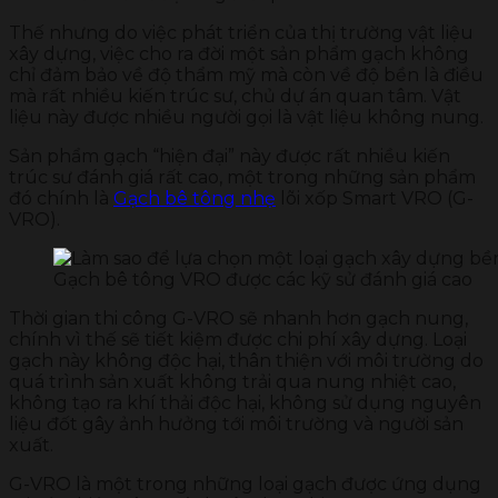
Thế nhưng do việc phát triển của thị trường vật liệu
xây dựng, việc cho ra đời một sản phẩm gạch không
chỉ đảm bảo về độ thẩm mỹ mà còn về độ bền là điều
mà rất nhiều kiến trúc sư, chủ dự án quan tâm. Vật
liệu này được nhiều người gọi là vật liệu không nung.
Sản phẩm gạch “hiện đại” này được rất nhiều kiến
trúc sư đánh giá rất cao, một trong những sản phẩm
đó chính là
Gạch bê tông nhẹ
lõi xốp Smart VRO (G-
VRO).
Gạch bê tông VRO được các kỹ sử đánh giá cao
Thời gian thi công G-VRO sẽ nhanh hơn gạch nung,
chính vì thế sẽ tiết kiệm được chi phí xây dựng. Loại
gạch này không độc hại, thân thiện với môi trường do
quá trình sản xuất không trải qua nung nhiệt cao,
không tạo ra khí thải độc hại, không sử dụng nguyên
liệu đốt gây ảnh hưởng tới môi trường và người sản
xuất.
G-VRO là một trong những loại gạch được ứng dụng