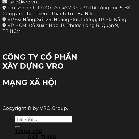
sale@vro.vn
Trụ sở chính: Lô 40 liền kề 7 Khu đô thị Tổng cục 5, Bộ
Công an - Tân Triều - Thanh Trì - Hà Nội
VP Đà Nẵng: Số 129, Hoàng Đức Lương, TP. Đà Nẵng
VP HCM: Đỗ Xuân Hợp, P. Phước Long B, Quận 9,
TP.HCM
CÔNG TY CỔ PHẦN
XÂY DỰNG VRO
MẠNG XÃ HỘI
Copyright © by VRO Group.
Tìm
kiếm:
Trang chủ
GIỚI THIỆU