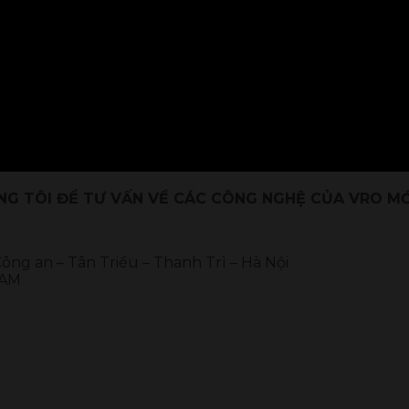
ÚNG TÔI ĐỂ TƯ VẤN VỀ CÁC CÔNG NGHỆ CỦA VRO MỚ
 Công an – Tân Triều – Thanh Trì – Hà Nội
NAM