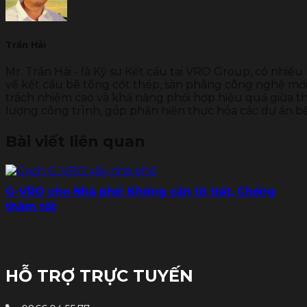
Trần Hải
Mr. Trần Hải - là Kỹ sư Kết cấu tại VRO Group, có nhiều
về kết cấu bê tông cốt thép, sàn phẳng công nghệ mới 
trách nhiệm cao và khả năng phối hợp hiệu quả giữa thi
lượng công trình, góp phần hiện thực hóa các dự án b
Bài viết liên quan
G-VRO cho Nhà phố: Không cần tô trát, Chống
thấm tốt
HỖ TRỢ TRỰC TUYẾN