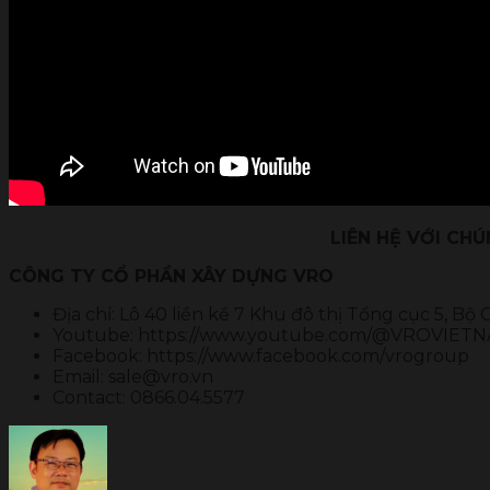
LIÊN HỆ VỚI CH
CÔNG TY CỔ PHẦN XÂY DỰNG VRO
Địa chỉ: Lô 40 liền kề 7 Khu đô thị Tổng cục 5, Bộ
Youtube: https://www.youtube.com/@VROVIET
Facebook: https://www.facebook.com/vrogroup
Email: sale@vro.vn
Contact: 0866.04.5577