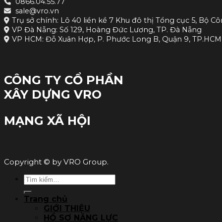
0866.04.55.77
sale@vro.vn
Trụ sở chính: Lô 40 liền kề 7 Khu đô thị Tổng cục 5, Bộ Cô
VP Đà Nẵng: Số 129, Hoàng Đức Lương, TP. Đà Nẵng
VP HCM: Đỗ Xuân Hợp, P. Phước Long B, Quận 9, TP.HCM
CÔNG TY CỔ PHẦN
XÂY DỰNG VRO
MẠNG XÃ HỘI
Copyright © by VRO Group.
Tìm
kiếm:
Trang chủ
GIỚI THIỆU
HỒ SƠ NĂNG LỰC