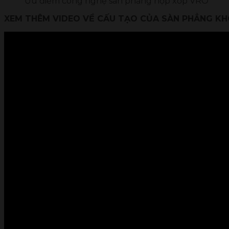
Ưu điểm công nghệ sàn phẳng hộp xốp VRO
XEM THÊM VIDEO VỀ CẤU TẠO CỦA SÀN PHẲNG KH