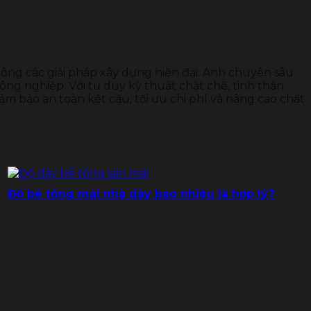
 công các giải pháp xây dựng hiện đại. Anh chuyên sâu
ông nghiệp. Với tư duy kỹ thuật chặt chẽ, tinh thần
ảm bảo an toàn kết cấu, tối ưu chi phí và nâng cao chất
Đổ bê tông mái nhà dày bao nhiêu là hợp lý?