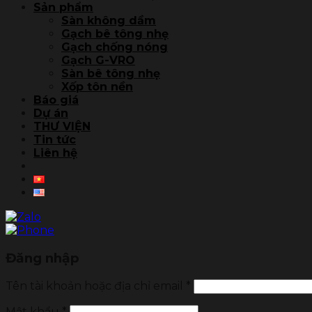
Sản phẩm
Sàn không dầm
Gạch bê tông nhẹ
Gạch chống nóng
Gạch G-VRO
Sàn bê tông nhẹ
Xốp tôn nền
Báo giá
Dự án
THƯ VIỆN
Tin tức
Liên hệ
Đăng nhập
Tên tài khoản hoặc địa chỉ email
*
Mật khẩu
*