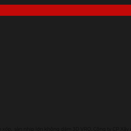
O
n xốp, sàn nhịp lớn không dầm 3D VRO, Công ty CP Xây 