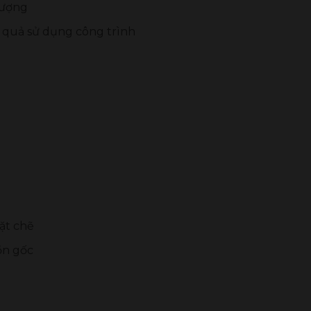
lượng
u quả sử dụng công trình
ặt chẽ
ồn gốc