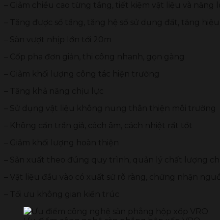
– Giảm chiều cao từng tầng, tiết kiệm vật liệu và năng 
– Tăng được số tầng, tăng hệ số sử dụng đất, tăng hiệ
– Sàn vượt nhịp lớn tới 20m
– Cốp pha đơn giản, thi công nhanh, gọn gàng
– Giảm khối lượng công tác hiện trường
– Tăng khả năng chịu lực
– Sử dụng vật liệu không nung thân thiện môi trường
– Không cần trần giả, cách âm, cách nhiệt rất tốt
– Giảm khối lượng hoàn thiện
– Sản xuất theo đúng quy trình, quản lý chất lượng ch
– Vật liệu đầu vào có xuất sứ rõ ràng, chứng nhận ngu
– Tối ưu không gian kiến trúc