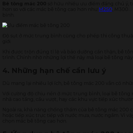
Bê tông mác 200
sở hữu nhiều ưu điểm đáng chú ý, tr
hơn so với các mác bê tông cao hơn như
M250
, M300… 
bình.
Độ sụt ở mức trung bình cũng cho phép thi công thuận
giới.
Khi được trộn đúng tỉ lệ và bảo dưỡng cẩn thận, bê tô
trình. Chính nhờ những lợi thế này mà loại bê tông này
4. Những hạn chế cần lưu ý
Dù mang lại nhiều lợi ích, bê tông mác 200 vẫn có nhữ
Với cường độ chịu nén ở mức trung bình, loại bê tông
nhà cao tầng, cầu vượt, hay các khu vực tiếp xúc thườ
Ngoài ra, khả năng chống thấm của bê tông mác 200 c
hoặc tiếp xúc trực tiếp với nước mưa, nước ngầm. Vì 
chọn mác bê tông cao hơn.