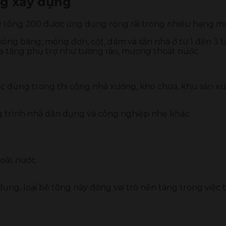
ng xây dựng
c bê tông 200 được ứng dụng rộng rãi trong nhiều hạng 
g băng, móng đơn, cột, dầm và sàn nhà ở từ 1 đến 3 tầ
ạ tầng phụ trợ như tường rào, mương thoát nước.
c dùng trong thi công nhà xưởng, kho chứa, khu sản xu
g trình nhà dân dụng và công nghiệp nhẹ khác:
oát nước.
ụng, loại bê tông này đóng vai trò nền tảng trong việc