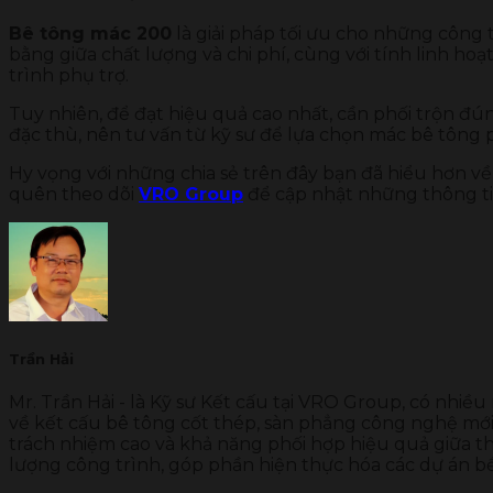
Bê tông mác 200
là giải pháp tối ưu cho những công 
bằng giữa chất lượng và chi phí, cùng với tính linh ho
trình phụ trợ.
Tuy nhiên, để đạt hiệu quả cao nhất, cần phối trộn đ
đặc thù, nên tư vấn từ kỹ sư để lựa chọn mác bê tông
Hy vọng với những chia sẻ trên đây bạn đã hiểu hơn v
quên theo dõi
VRO Group
để cập nhật những thông tin
Trần Hải
Mr. Trần Hải - là Kỹ sư Kết cấu tại VRO Group, có nhiều
về kết cấu bê tông cốt thép, sàn phẳng công nghệ mới 
trách nhiệm cao và khả năng phối hợp hiệu quả giữa thi
lượng công trình, góp phần hiện thực hóa các dự án b