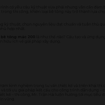
trình có yêu cầu kỹ thuật vừa phải nhưng vẫn cần đảm b
ạt trong thi công, khiến loại bê tông này trở thành lựa
úng kỹ thuật, chọn nguyên liệu đạt chuẩn và tuân thủ q
 phù hợp nhất.
ề
bê tông mác 200
là như thế nào? Cấu tạo và ứng dụng
 hữu ích về giải pháp xây dựng.
 năm kinh nghiệm trong tư vấn thiết kế và triển khai thi
và tối ưu giải pháp kết cấu cho công trình dân dụng – c
ết kế – thi công, Mr. Trần Hải luôn hướng tới mục tiêu đ
ền vững.