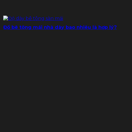
Đổ bê tông mái nhà dày bao nhiêu là hợp lý?