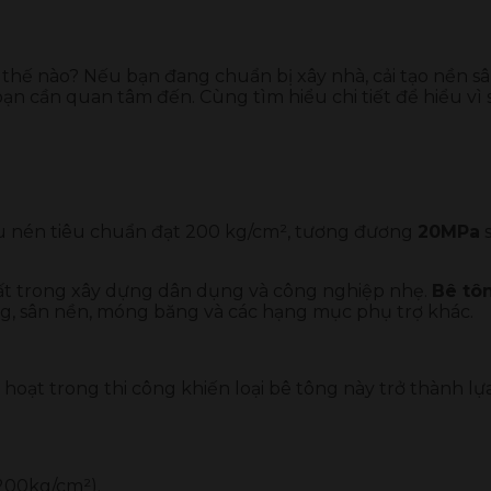
thế nào? Nếu bạn đang chuẩn bị xây nhà, cải tạo nền sâ
ạn cần quan tâm đến. Cùng tìm hiểu chi tiết để hiểu vì
ịu nén tiêu chuẩn đạt 200 kg/cm², tương đương
20MPa
s
ất trong xây dựng dân dụng và công nghiệp nhẹ.
Bê tô
ầng, sân nền, móng băng và các hạng mục phụ trợ khác.
h hoạt trong thi công khiến loại bê tông này trở thành l
200kg/cm²).