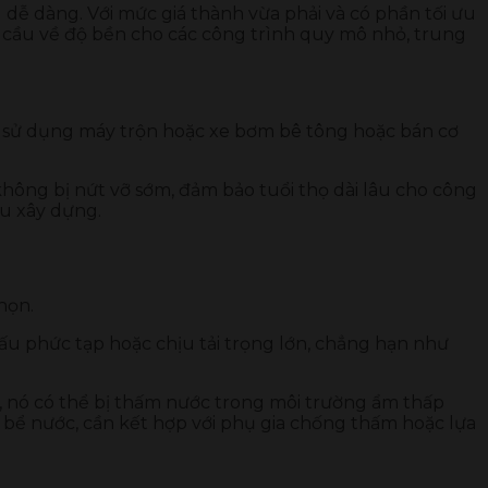
 dễ dàng. Với mức giá thành vừa phải và có phần tối ưu
u cầu về độ bền cho các công trình quy mô nhỏ, trung
ến sử dụng máy trộn hoặc xe bơm bê tông hoặc bán cơ
không bị nứt vỡ sớm, đảm bảo tuổi thọ dài lâu cho công
ầu xây dựng.
họn.
ấu phức tạp hoặc chịu tải trọng lớn, chẳng hạn như
, nó có thể bị thấm nước trong môi trường ẩm thấp
 bể nước, cần kết hợp với phụ gia chống thấm hoặc lựa