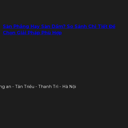
Sàn Phẳng Hay Sàn Dầm? So Sánh Chi Tiết Để
Chọn Giải Pháp Phù Hợp
ng an - Tân Triều - Thanh Trì - Hà Nội