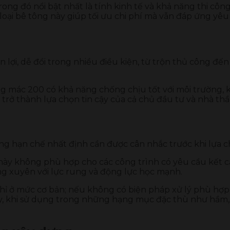
ong đó nổi bật nhất là tính kinh tế và khả năng thi công
loại bê tông này giúp tối ưu chi phí mà vẫn đáp ứng yê
 lợi, dễ đổi trong nhiều điều kiện, từ trộn thủ công đ
ng mác 200 có khả năng chống chịu tốt với môi trường, 
 trở thành lựa chọn tin cậy của cả chủ đầu tư và nhà th
ng hạn chế nhất định cần được cân nhắc trước khi lựa c
 này không phù hợp cho các công trình có yêu cầu kết c
ng xuyên với lực rung và động lực học mạnh.
hỉ ở mức cơ bản; nếu không có biện pháp xử lý phù hợp
vậy, khi sử dụng trong những hạng mục đặc thù như hầm,