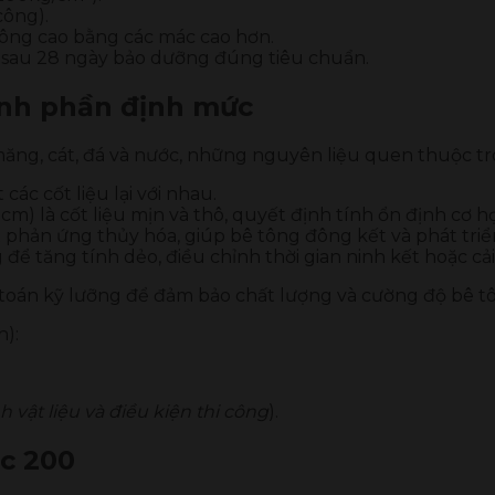
công).
hông cao bằng các mác cao hơn.
ế sau 28 ngày bảo dưỡng đúng tiêu chuẩn.
ành phần định mức
ăng, cát, đá và nước, những nguyên liệu quen thuộc t
các cốt liệu lại với nhau.
cm) là cốt liệu mịn và thô, quyết định tính ổn định cơ h
phản ứng thủy hóa, giúp bê tông đông kết và phát triển
 để tăng tính dẻo, điều chỉnh thời gian ninh kết hoặc c
 toán kỹ lưỡng để đảm bảo chất lượng và cường độ bê tô
h):
h vật liệu và điều kiện thi công
).
ác 200