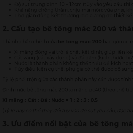
Độ sụt trung bình: 10 – 12cm (tùy vào yêu cầu thi 
Khả năng chống thấm, chịu mài mòn: vừa phải, k
Thời gian đông kết: thường đạt cường độ thiết k
2. Cấu tạo bê tông mác 200 và th
Thành phần chính của
bê tông mác 200
bao gồm xi m
Xi măng đóng vai trò là chất kết dính, giúp liên kết 
Cát vàng (cát xây dựng) và đá dăm (kích thước 1x2
Nước là thành phần không thể thiếu để kích hoạt 
Tùy điều kiện cụ thể, phụ gia có thể được bổ sung
Tỷ lệ phối trộn giữa các thành phần này cần được tính
Định mức bê tông mác 200 xi măng pc40 (theo thể tíc
Xi măng : Cát : Đá : Nước = 1 : 2 : 3 : 0.5
(
Tỷ lệ này có thể thay đổi tùy vào độ sụt yêu cầu, đặc tín
3. Ưu điểm nổi bật của bê tông m