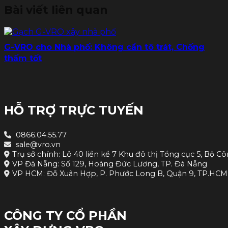
Bài viết liên quan
G-VRO cho Nhà phố: Không cần tô trát, Chống
thấm tốt
HỖ TRỢ TRỰC TUYẾN
0866.04.55.77
sale@vro.vn
Trụ sở chính: Lô 40 liền kề 7 Khu đô thị Tổng cục 5, Bộ Cô
VP Đà Nẵng: Số 129, Hoàng Đức Lương, TP. Đà Nẵng
VP HCM: Đỗ Xuân Hợp, P. Phước Long B, Quận 9, TP.HCM
CÔNG TY CỔ PHẦN