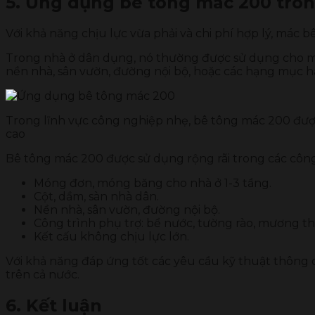
5. Ứng dụng bê tông mác 200 tro
Với khả năng chịu lực vừa phải và chi phí hợp lý, má
Trong nhà ở dân dụng, nó thường được sử dụng cho món
nền nhà, sân vườn, đường nội bộ, hoặc các hạng mục h
Trong lĩnh vực công nghiệp nhẹ, bê tông mác 200 đượ
cao
Bê tông mác 200 được sử dụng rộng rãi trong các côn
Móng đơn, móng băng cho nhà ở 1-3 tầng.
Cột, dầm, sàn nhà dân.
Nền nhà, sân vườn, đường nội bộ.
Công trình phụ trợ: bể nước, tường rào, mương th
Kết cấu không chịu lực lớn.
Với khả năng đáp ứng tốt các yêu cầu kỹ thuật thông d
trên cả nước.
6. Kết luận