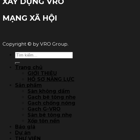
XÂY DỰNG VRO
MẠNG XÃ HỘI
Copyright © by VRO Group.
Tìm
kiếm:
Trang chủ
GIỚI THIỆU
HỒ SƠ NĂNG LỰC
Sản phẩm
Sàn không dầm
Gạch bê tông nhẹ
Gạch chống nóng
Gạch G-VRO
Sàn bê tông nhẹ
Xốp tôn nền
Báo giá
Dự án
THƯ VIỆN