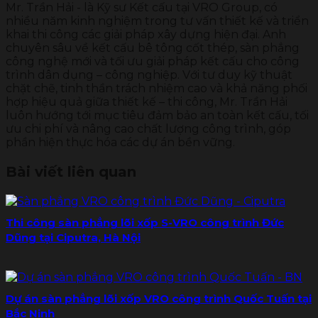
Mr. Trần Hải - là Kỹ sư Kết cấu tại VRO Group, có
nhiều năm kinh nghiệm trong tư vấn thiết kế và triển
khai thi công các giải pháp xây dựng hiện đại. Anh
chuyên sâu về kết cấu bê tông cốt thép, sàn phẳng
công nghệ mới và tối ưu giải pháp kết cấu cho công
trình dân dụng – công nghiệp. Với tư duy kỹ thuật
chặt chẽ, tinh thần trách nhiệm cao và khả năng phối
hợp hiệu quả giữa thiết kế – thi công, Mr. Trần Hải
luôn hướng tới mục tiêu đảm bảo an toàn kết cấu, tối
ưu chi phí và nâng cao chất lượng công trình, góp
phần hiện thực hóa các dự án bền vững.
Bài viết liên quan
Thi công sàn phẳng lõi xốp S-VRO công trình Đức
Dũng tại Ciputra, Hà Nội
Dự án sàn phẳng lõi xốp VRO công trình Quốc Tuấn tại
Bắc Ninh