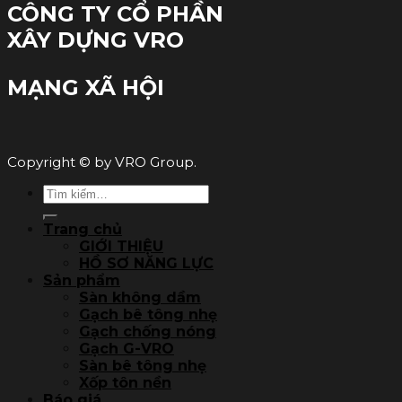
CÔNG TY CỔ PHẦN
XÂY DỰNG VRO
MẠNG XÃ HỘI
Copyright © by VRO Group.
Tìm
kiếm:
Trang chủ
GIỚI THIỆU
HỒ SƠ NĂNG LỰC
Sản phẩm
Sàn không dầm
Gạch bê tông nhẹ
Gạch chống nóng
Gạch G-VRO
Sàn bê tông nhẹ
Xốp tôn nền
Báo giá