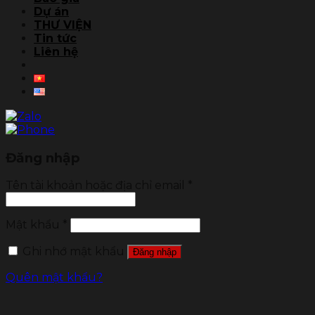
Dự án
THƯ VIỆN
Tin tức
Liên hệ
Đăng nhập
Tên tài khoản hoặc địa chỉ email
*
Mật khẩu
*
Ghi nhớ mật khẩu
Đăng nhập
Quên mật khẩu?