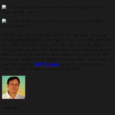
Với đội ngũ kỹ thuật dày dặn kinh nghiệm cùng hệ
thống giải pháp đồng bộ, VRO Group đã đáp ứng tốt
yêu cầu kỹ thuật cũng như tiến độ của chủ đầu tư
trong mọi giai đoạn thi công. Nếu quý khách, quý chủ
đầu tư đang quan tâm và có nhu cầu ứng dụng thi
công sàn phẳng không dầm lõi xốp VRO, nhấc máy và
liên hệ ngay tới
VRO Group
để được đội ngũ kỹ sư,
kiến trúc sư tư vấn nhanh chóng nhất.
Trần Hải