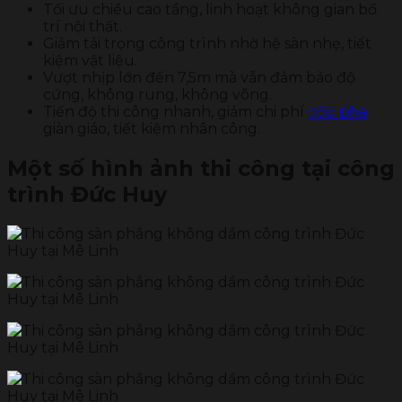
Tối ưu chiều cao tầng, linh hoạt không gian bố
trí nội thất.
Giảm tải trọng công trình nhờ hệ sàn nhẹ, tiết
kiệm vật liệu.
Vượt nhịp lớn đến 7,5m mà vẫn đảm bảo độ
cứng, không rung, không võng.
Tiến độ thi công nhanh, giảm chi phí
cốp pha
giàn giáo, tiết kiệm nhân công.
Một số hình ảnh thi công tại công
trình Đức Huy