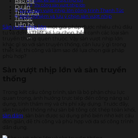
Thiết kế sàn vượt nhịp lớn
Báo giá
Thi công sàn vượt nhịp lớn
Dự án
Dự án sàn vượt nhịp lớn công trình Thanh Túc
THƯ VIỆN
Kinh nghiệm và lưu ý chọn sàn vượt nhịp
Tin tức
Liên hệ
Sàn vượt nhịp lớn
một giải pháp được nhiều chủ đầu
Tìm
tư và đơn vị thiết kế lựa chọn, bên cạnh các loại sàn
kiếm:
truyền thống quen thuộc. Vậy sàn vượt nhịp lớn
khác gì so với sàn truyền thống, cần lưu ý gì trong
thiết kế, thi công và làm sao để lựa chọn giải pháp
phù hợp?
Sàn vượt nhịp lớn và sàn truyền
thống
Trong kết cấu công trình, sàn là bộ phận chịu lực
quan trọng, ảnh hưởng trực tiếp đến công năng sử
dụng, tính thẩm mỹ và chi phí xây dựng. Trước đây,
sàn truyền thống như sàn bê tông cốt thép toàn khối,
sàn dầm
, sàn bản được sử dụng phổ biến nhờ kết cấu
đơn giản, dễ thi công và phù hợp với đa số công trình
dân dụng.