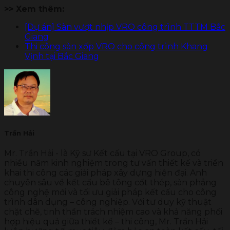
>> Xem thêm:
[Dự án] Sàn vượt nhịp VRO công trình TTTM Bắc
Giang
Thi công sàn xốp VRO cho công trình Khang
Vịnh tại Bắc Giang
Trần Hải
Mr. Trần Hải - là Kỹ sư Kết cấu tại VRO Group, có
nhiều năm kinh nghiệm trong tư vấn thiết kế và triển
khai thi công các giải pháp xây dựng hiện đại. Anh
chuyên sâu về kết cấu bê tông cốt thép, sàn phẳng
công nghệ mới và tối ưu giải pháp kết cấu cho công
trình dân dụng – công nghiệp. Với tư duy kỹ thuật
chặt chẽ, tinh thần trách nhiệm cao và khả năng phối
hợp hiệu quả giữa thiết kế – thi công, Mr. Trần Hải