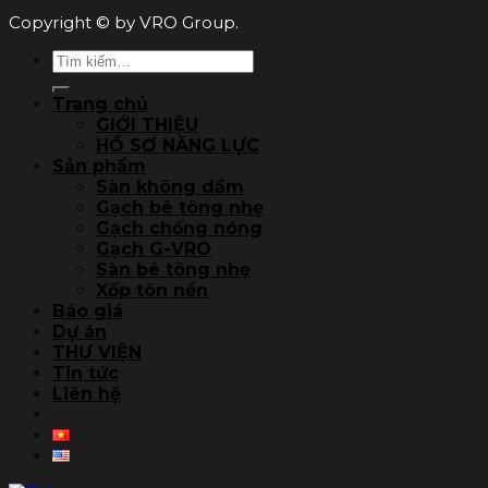
Copyright © by VRO Group.
Tìm
kiếm:
Trang chủ
GIỚI THIỆU
HỒ SƠ NĂNG LỰC
Sản phẩm
Sàn không dầm
Gạch bê tông nhẹ
Gạch chống nóng
Gạch G-VRO
Sàn bê tông nhẹ
Xốp tôn nền
Báo giá
Dự án
THƯ VIỆN
Tin tức
Liên hệ