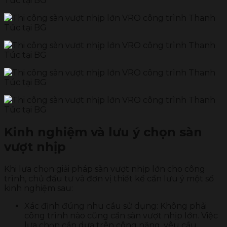
Kinh nghiệm và lưu ý chọn sàn
vượt nhịp
Khi lựa chọn giải pháp sàn vượt nhịp lớn cho công
trình, chủ đầu tư và đơn vị thiết kế cần lưu ý một số
kinh nghiệm sau:
Xác định đúng nhu cầu sử dụng: Không phải
công trình nào cũng cần sàn vượt nhịp lớn. Việc
lựa chọn cần dựa trên công năng, yêu cầu