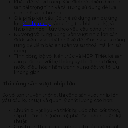
Khẩu độ và tải trọng: Xác định rõ chiều dài nhịp
sàn, tải trọng tĩnh và tải trọng sử dụng để lựa
chọn hệ sàn phù hợp.
Giải pháp kết cấu: Có thể sử dụng sàn dự ứng
lực,
sàn hộp xốp
, sàn bóng (bubble deck), sàn
thép liên hợp… tùy theo yêu cầu công trình.
Độ võng và rung động: Sàn vượt nhịp lớn cần
được kiểm soát chặt chẽ về độ võng và khả năng
rung để đảm bảo an toàn và sự thoải mái khi sử
dụng.
Tính đồng bộ với kiến trúc và MEP: Thiết kế sàn
cần phối hợp với hệ thống kỹ thuật như điện,
nước, điều hòa nhằm tránh xung đột và tối ưu
không gian.
Thi công sàn vượt nhịp lớn
So với sàn truyền thống, thi công sàn vượt nhịp lớn
yêu cầu kỹ thuật và quản lý chất lượng cao hơn:
Chuẩn bị vật liệu và thiết bị: Cốp pha, cốt thép,
cáp dự ứng lực (nếu có) phải đạt tiêu chuẩn kỹ
thuật.
Quy trình thi công chính xác: Từ lắp dựng cốt