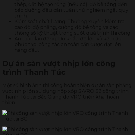
thép, đặt hệ tạo rỗng (nếu có), đổ bê tông đến
bảo dưỡng đều cần tuân thủ nghiêm ngặt quy
trình.
Kiểm soát chất lượng: Thường xuyên kiểm tra
cao độ, độ phẳng, cường độ bê tông và các
thông số kỹ thuật trong suốt quá trình thi công.
An toàn lao động: Do khẩu độ lớn và kết cấu
phức tạp, công tác an toàn cần được đặt lên
hàng đầu.
Dự án sàn vượt nhịp lớn công
trình Thanh Túc
Một số hình ảnh thi công hoàn thiện dự án sàn phẳng
vượt nhịp lớn sử dụng hộp xốp S-VRO S2 công trình
Thanh Túc tại Bắc Giang do VRO triển khai hoàn
thiện.