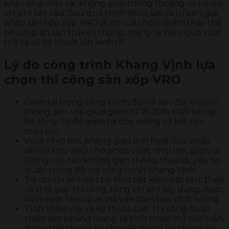
khả năng chịu tải, không gian thông thoáng và tối ưu
chi phí kết cấu. Sau quá trình khảo sát và tư vấn, giải
pháp sàn hộp xốp VRO được lựa chọn nhằm thay thế
phương án sàn truyền thống, mang lại hiệu quả vượt
trội cả về kỹ thuật lẫn kinh tế.
Lý do công trình Khang Vịnh lựa
chọn thi công sàn xốp VRO
Giảm tải trọng công trình: So với sàn đặc truyền
thống, sàn xốp giúp giảm từ 15-30% khối lượng
bê tông, từ đó giảm tải cho móng và kết cấu
chịu lực.
Vượt nhịp lớn, không gian linh hoạt: Giải pháp
sàn lõi xốp VRO cho phép vượt nhịp lớn, giảm số
lượng cột, tạo không gian thông thoáng, yếu tố
quan trọng đối với công trình Khang Vịnh.
Tối ưu chi phí đầu tư: Nhờ tiết kiệm vật liệu, thép
và thời gian thi công, tổng chi phí xây dựng được
kiểm soát hiệu quả mà vẫn đảm bảo chất lượng.
Tính thẩm mỹ và kỹ thuật cao: Thi công hoàn
thiện sàn phẳng mang lại tính thẩm mỹ cho trần,
đồng thời thuận lợi cho việc bố trí hệ thống kỹ