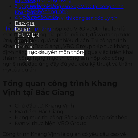
xốp VRO
Gạch G-VRO
Quy trình thi công sàn xốp VRO tại công trình
Sàn bê tông nhẹ
Khang Vịnh
Xốp tôn nền
VRO Group – Đơn vị thi công sàn xốp uy tín
Báo giá
Thi công sàn phẳng
hộp xốp VRO vượt nhịp lớn là
Dự án
một trong những giải pháp nổi bật, đã và đang được
THƯ VIỆN
ứng dụng hiệu quả tại nhiều dự án. Tại công trình
Tin tức
Khang Vịnh (Bắc Giang), VRO Group tiếp tục khẳng
Liên hệ
Tìm
định năng lực chuyên môn thông qua việc triển khai
kiếm:
thành công hạng mục thi công sàn hộp xốp công
nghệ mới, đáp ứng đầy đủ yêu cầu kỹ thuật và thẩm
mỹ của dự án.
Tổng quan công trình Khang
Vịnh tại Bắc Giang
Chủ đầu tư: Khang Vịnh
Địa điểm: Bắc Giang
Hạng mục thi công: Sàn xốp bê tông cốt thép
Đơn vị thực hiện: VRO Group
Công trình Khang Vịnh là dự án có yêu cầu cao về