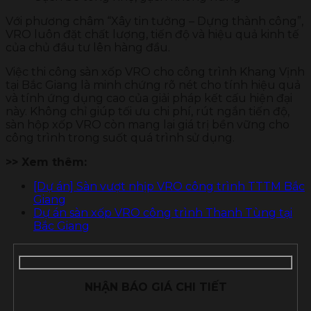
Với phương châm “Xây tin tưởng – Dựng thành công”,
VRO luôn đặt chất lượng, tiến độ và hiệu quả kinh tế
của chủ đầu tư lên hàng đầu.
Việc thi công sàn xốp VRO cho công trình Khang Vịnh
tại Bắc Giang là minh chứng rõ nét cho tính hiệu quả
và tính ứng dụng cao của giải pháp kết cấu hiện đại
này. Không chỉ giúp tối ưu chi phí, rút ngắn tiến độ,
sàn hộp xốp VRO còn mang lại giá trị bền vững cho
công trình trong suốt quá trình sử dụng.
>> Xem thêm:
[Dự án] Sàn vượt nhịp VRO công trình TTTM Bắc
Giang
Dự án sàn xốp VRO công trình Thanh Tùng tại
Bắc Giang
NHẬN BÁO GIÁ CHI TIẾT