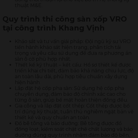
thuật M&E.
Quy trình thi công sàn xốp VRO
tại công trình Khang Vịnh
Khảo sát và tư vấn giải pháp: Đội ngũ kỹ sư VRO
tiến hành khảo sát hiện trạng, phân tích tải
trọng và yêu cầu sử dụng để đưa ra phương án
sàn ô cờ phù hợp nhất.
Thiết kế kỹ thuật – kết cấu: Hồ sơ thiết kế được
triển khai chi tiết, đảm bảo khả năng chịu lực, độ
an toàn lâu dài, phù hợp tiêu chuẩn xây dựng
hiện hành
Lắp đặt hệ cốp pha sàn: Sử dụng hệ cốp pha
chuyên dụng, đảm bảo độ chính xác cao cho
từng ô sàn, giúp bề mặt hoàn thiện đồng đều.
Gia công và lắp đặt cốt thép: Cốt thép được bố
trí đúng kỹ thuật, tuân thủ nghiêm ngặt bản vẽ
thiết kế và quy chuẩn an toàn.
Đổ bê tông và bảo dưỡng: Bê tông được đổ
đồng loạt, kiểm soát chặt chẽ chất lượng và bảo
dưỡng đúng quy trình nhằm đảm bảo độ bền,