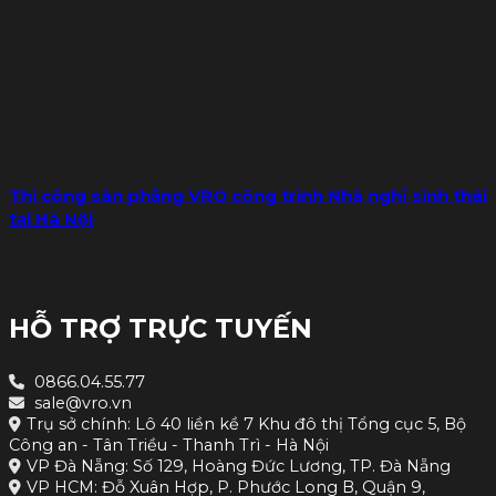
Thi công sàn phẳng VRO công trình Nhà nghỉ sinh thái
tại Hà Nội
HỖ TRỢ TRỰC TUYẾN
0866.04.55.77
sale@vro.vn
Trụ sở chính: Lô 40 liền kề 7 Khu đô thị Tổng cục 5, Bộ
Công an - Tân Triều - Thanh Trì - Hà Nội
VP Đà Nẵng: Số 129, Hoàng Đức Lương, TP. Đà Nẵng
VP HCM: Đỗ Xuân Hợp, P. Phước Long B, Quận 9,