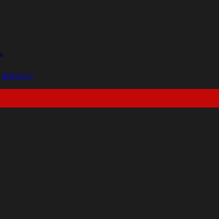
h
ề là [...]