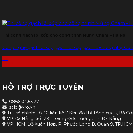
Thi công gạch lõi xốp cho công trình Mừng Chám – Hà Nội
Công nghệ gạch lõi xốp, gạch lõi xốp, gạch bê tông nhẹ. Công
29
Th12
HỖ TRỢ TRỰC TUYẾN
0866.04.55.77
sale@vro.vn
Trụ sở chính: Lô 40 liền kề 7 Khu đô thị Tổng cục 5, Bộ Cô
VP Đà Nẵng: Số 129, Hoàng Đức Lương, TP. Đà Nẵng
VP HCM: Đỗ Xuân Hợp, P. Phước Long B, Quận 9, TP.HCM