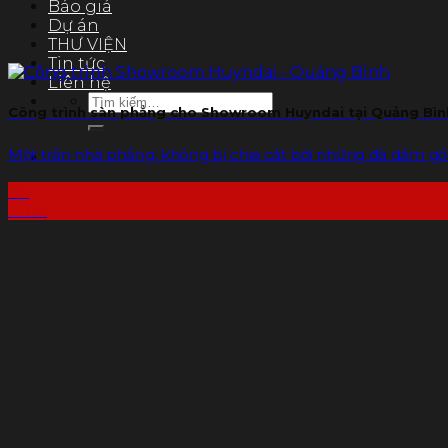
Báo giá
Dự án
THƯ VIỆN
Tin tức
Liên hệ
Tìm
Công trình sàn phẳng cho Showroom Huyndai tại Quảng Bìn
kiếm:
Một trần nhà phẳng, không bị chia cắt bởi những đà dầm gồ gh
02
Th10