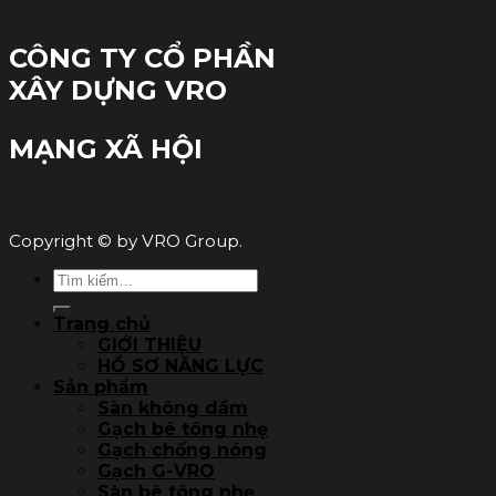
CÔNG TY CỔ PHẦN
XÂY DỰNG VRO
MẠNG XÃ HỘI
Copyright © by VRO Group.
Tìm
kiếm:
Trang chủ
GIỚI THIỆU
HỒ SƠ NĂNG LỰC
Sản phẩm
Sàn không dầm
Gạch bê tông nhẹ
Gạch chống nóng
Gạch G-VRO
Sàn bê tông nhẹ