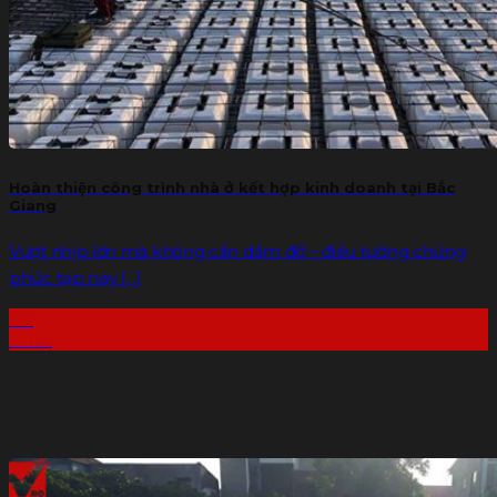
Hoàn thiện công trình nhà ở kết hợp kinh doanh tại Bắc
Giang
Vượt nhịp lớn mà không cần dầm đỡ – điều tưởng chừng
phức tạp nay [...]
08
Th10