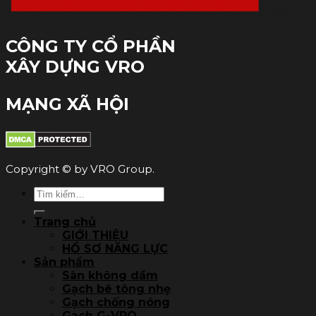
CÔNG TY CỔ PHẦN
XÂY DỰNG VRO
MẠNG XÃ HỘI
Copyright © by VRO Group.
Tìm
kiếm:
Trang chủ
GIỚI THIỆU
HỒ SƠ NĂNG LỰC
Sản phẩm
Sàn không dầm
Gạch bê tông nhẹ
Gạch chống nóng
Gạch G-VRO