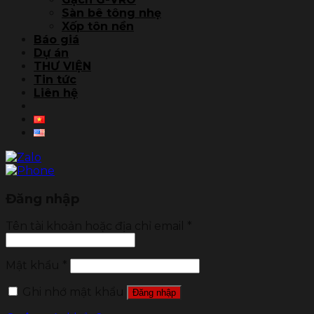
Sàn bê tông nhẹ
Xốp tôn nền
Báo giá
Dự án
THƯ VIỆN
Tin tức
Liên hệ
Đăng nhập
Tên tài khoản hoặc địa chỉ email
*
Mật khẩu
*
Ghi nhớ mật khẩu
Đăng nhập