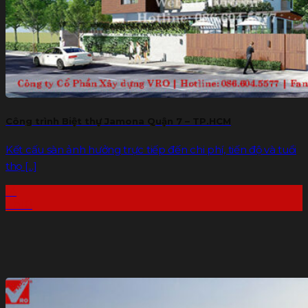
Công trình Biệt thự Jamona Quận 7 – TP.HCM
Kết cấu sàn ảnh hưởng trực tiếp đến chi phí, tiến độ và tuổi
thọ [...]
14
Th10