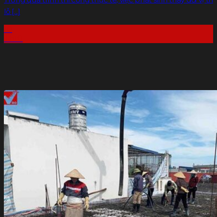
lỗ [...]
10
Th10