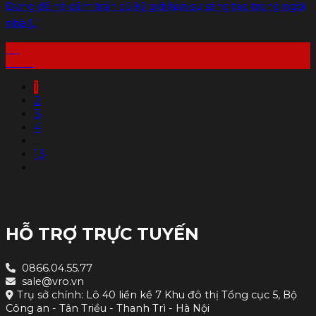
Đừng để hệ dầm trần cũ kỹ giới hạn sự sáng tạo trong ngôi
nhà [...]
06
Th10
1
2
3
4
…
13
HỖ TRỢ TRỰC TUYẾN
0866.04.55.77
sale@vro.vn
Trụ sở chính: Lô 40 liền kề 7 Khu đô thị Tổng cục 5, Bộ
Công an - Tân Triều - Thanh Trì - Hà Nội