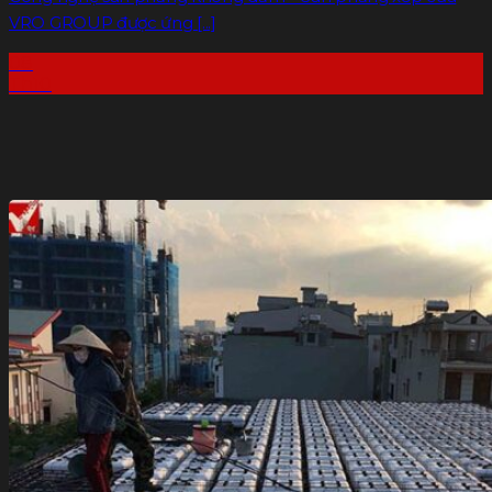
VRO GROUP được ứng [...]
08
Th10