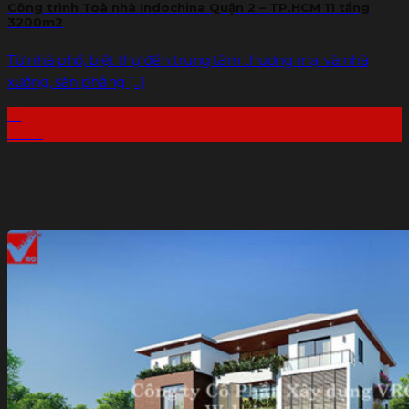
Công trình Toà nhà Indochina Quận 2 – TP.HCM 11 tầng
3200m2
Từ nhà phố, biệt thự đến trung tâm thương mại và nhà
xưởng, sàn phẳng [...]
15
Th10