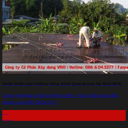
Gạch G-VRO
Sàn bê tông nhẹ
Xốp tôn nền
Báo giá
Dự án
THƯ VIỆN
Tin tức
Liên hệ
Tìm
kiếm:
Hoàn thiện sàn phẳng công trình Quang Huy tại Ninh Bình
Công nghệ sàn phẳng không dầm – Sàn phẳng xốp độc
quyền của VRO GROUP [...]
06
Th12