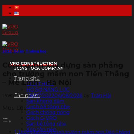
Skip
to
content
2022
,
Dự án
,
Trường học
Công trình xây dựng sàn phẳng
VRO CONSTRUCTION
JOINSTOCK COMPANY
cho trường mầm non Tiến Thắng
Trang chủ
– Mê Linh – Hà Nội
GIỚI THIỆU
HỒ SƠ NĂNG LỰC
Sản phẩm
Posted on
18/07/2022
04/08/2026
by
Trần Hải
Sàn không dầm
Gạch bê tông nhẹ
Mục Lục
Gạch chống nóng
Gạch G-VRO
Sàn bê tông nhẹ
Xốp tôn nền
Thông tin công trình trường mầm non Tiến Thắng