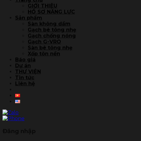
GIỚI THIỆU
HỒ SƠ NĂNG LỰC
Sản phẩm
Sàn không dầm
Gạch bê tông nhẹ
Gạch chống nóng
Gạch G-VRO
Sàn bê tông nhẹ
Xốp tôn nền
Báo giá
Dự án
THƯ VIỆN
Tin tức
Liên hệ
Đăng nhập