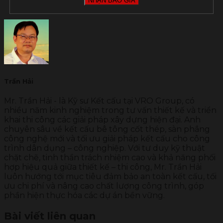
Trần Hải
Mr. Trần Hải - là Kỹ sư Kết cấu tại VRO Group, có
nhiều năm kinh nghiệm trong tư vấn thiết kế và triển
khai thi công các giải pháp xây dựng hiện đại. Anh
chuyên sâu về kết cấu bê tông cốt thép, sàn phẳng
công nghệ mới và tối ưu giải pháp kết cấu cho công
trình dân dụng – công nghiệp. Với tư duy kỹ thuật
chặt chẽ, tinh thần trách nhiệm cao và khả năng phối
hợp hiệu quả giữa thiết kế – thi công, Mr. Trần Hải
luôn hướng tới mục tiêu đảm bảo an toàn kết cấu, tối
ưu chi phí và nâng cao chất lượng công trình, góp
phần hiện thực hóa các dự án bền vững.
Bài viết liên quan