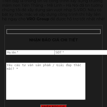
Trên đây là thông tin về công trình xây dựng trường
mầm non Tiến Thắng – Mê Linh – Hà Nội đã tin tưởng
chúng tôi để xây dựng sàn vượt nhịp S-VRO. Nếu có
bất kỳ thắc mắc về xây dựng công trình thì hãy liên
hệ ngay cho
VRO Group
để được hỗ trợ tốt nhất nhé!
NHẬN BÁO GIÁ CHI TIẾT