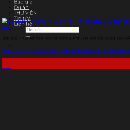
Báo giá
Dự án
THƯ VIỆN
Tin tức
Liên hệ
Tìm
kiếm:
[Dự án] Trường tiểu học tại Đông Anh, Hà Nội thi công sàn 
VRO Group tự hào là đơn vị đảm nhiệm thi công dầm sàn cho 
05
Th6