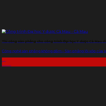
Thi công sàn phẳng cho công trình Đại học Y dược Cà Mau d
Công nghệ sàn phẳng không dầm – Sàn phẳng lõi xốp của V
12
Th10