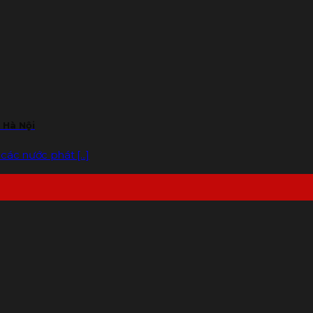
 Hà Nội
ác nước phát [...]