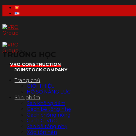
Skip
to
content
TRƯỜNG HỌC
VRO CONSTRUCTION
JOINSTOCK COMPANY
Trang chủ
GIỚI THIỆU
HỒ SƠ NĂNG LỰC
Sản phẩm
Sàn không dầm
Gạch bê tông nhẹ
Gạch chống nóng
Gạch G-VRO
Sàn bê tông nhẹ
Xốp tôn nền