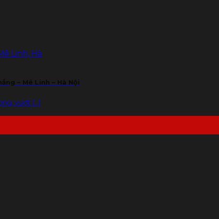
ắng – Mê Linh – Hà Nội
g, vượt [...]