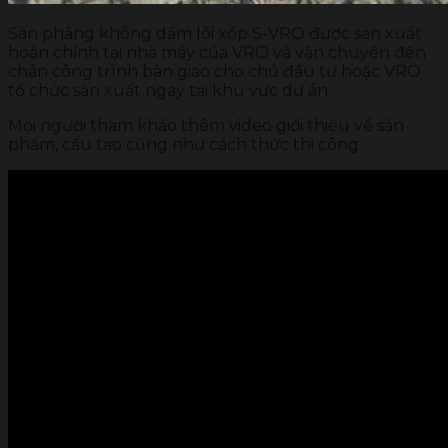
Sàn phẳng không dầm lõi xốp S-VRO được sản xuất
hoàn chỉnh tại nhà máy của VRO và vận chuyển đến
chân công trình bàn giao cho chủ đầu tư hoặc VRO
tổ chức sản xuất ngay tại khu vực dự án.
Mọi người tham khảo thêm video giới thiệu về sản
phẩm, cấu tạo cũng như cách thức thi công.