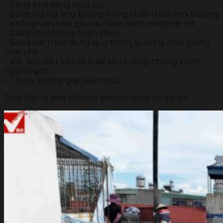
– Tăng khả năng chịu lực
– Sử dụng vật liệu không nung thân thiện môi trường
– Không cần trần giả, cách âm, cách nhiệt rất tốt
– Giảm khối lượng hoàn thiện
– Sản xuất theo đúng quy trình, quản lý chất lượng
chặt chẽ
– Vật liệu đầu vào có xuất sứ rõ ràng, chứng nhận
nguồn gốc ….
– Tối ưu không gian kiến trúc.
Dưới đây là một số hình ảnh thị công tại dự án: