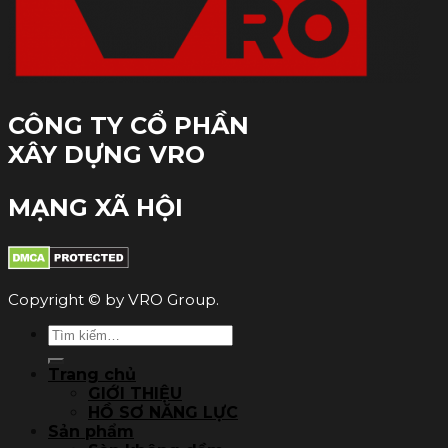
CÔNG TY CỔ PHẦN
XÂY DỰNG VRO
MẠNG XÃ HỘI
Copyright © by VRO Group.
Tìm
kiếm:
Trang chủ
GIỚI THIỆU
HỒ SƠ NĂNG LỰC
Sản phẩm