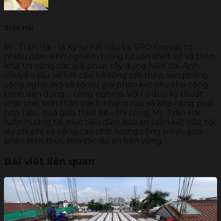
Trần Hải
Mr. Trần Hải - là Kỹ sư Kết cấu tại VRO Group, có
nhiều năm kinh nghiệm trong tư vấn thiết kế và triển
khai thi công các giải pháp xây dựng hiện đại. Anh
chuyên sâu về kết cấu bê tông cốt thép, sàn phẳng
công nghệ mới và tối ưu giải pháp kết cấu cho công
trình dân dụng – công nghiệp. Với tư duy kỹ thuật
chặt chẽ, tinh thần trách nhiệm cao và khả năng phối
hợp hiệu quả giữa thiết kế – thi công, Mr. Trần Hải
luôn hướng tới mục tiêu đảm bảo an toàn kết cấu, tối
ưu chi phí và nâng cao chất lượng công trình, góp
phần hiện thực hóa các dự án bền vững.
Bài viết liên quan