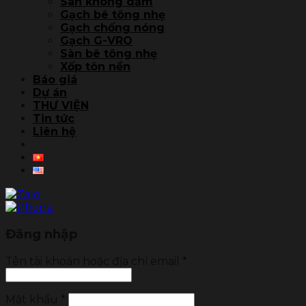
Sàn không dầm
Gạch bê tông nhẹ
Gạch chống nóng
Gạch G-VRO
Sàn bê tông nhẹ
Xốp tôn nền
Báo giá
Dự án
THƯ VIỆN
Tin tức
Liên hệ
Đăng nhập
Tên tài khoản hoặc địa chỉ email
*
Mật khẩu
*