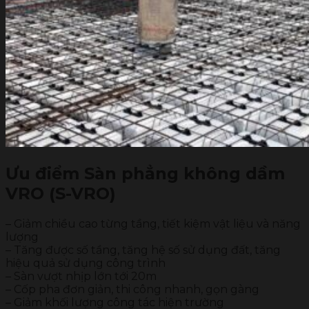
Ưu điểm Sàn phẳng không dầm
VRO (S-VRO)
– Giảm chiều cao từng tầng, tiết kiệm vật liệu và năng
lượng
– Tăng được số tầng, tăng hệ số sử dụng đất, tăng
hiệu quả sử dụng công trình
– Sàn vượt nhịp lớn tới 20m
– Cốp pha đơn giản, thi công nhanh, gọn gàng
– Giảm khối lượng công tác hiện trường