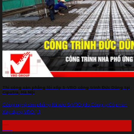
Gạch G-VRO
Sàn bê tông nhẹ
Xốp tôn nền
Báo giá
Dự án
THƯ VIỆN
Tin tức
Liên hệ
Tìm
kiếm:
Thi công sàn phẳng lõi xốp S-VRO công trình Đức Dũng tại
Ciputra, Hà Nội
Công nghệ sàn phẳng lõi xốp S-VRO (do Công ty Cổ phần
Xây dựng VRO [...]
03
Th8