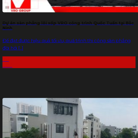
Dự án sàn phẳng lõi xốp VRO công trình Quốc Tuấn tại Bắc
Ninh
Để đạt được hiệu quả tối ưu, quá trình thi công sàn phẳng
đòi hỏi [...]
20
Th7