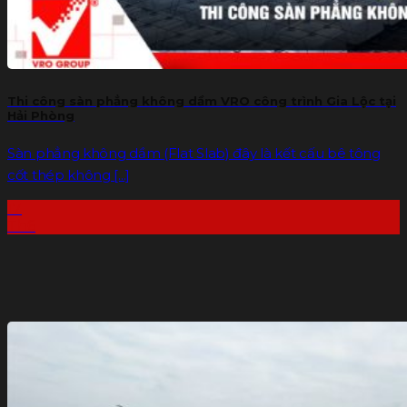
Thi công sàn phẳng không dầm VRO công trình Gia Lộc tại
Hải Phòng
Sàn phẳng không dầm (Flat Slab) đây là kết cấu bê tông
cốt thép không [...]
17
Th6