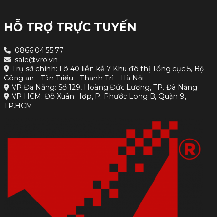
HỖ TRỢ TRỰC TUYẾN
0866.04.55.77
sale@vro.vn
Trụ sở chính: Lô 40 liền kề 7 Khu đô thị Tổng cục 5, Bộ
Công an - Tân Triều - Thanh Trì - Hà Nội
VP Đà Nẵng: Số 129, Hoàng Đức Lương, TP. Đà Nẵng
VP HCM: Đỗ Xuân Hợp, P. Phước Long B, Quận 9,
TP.HCM