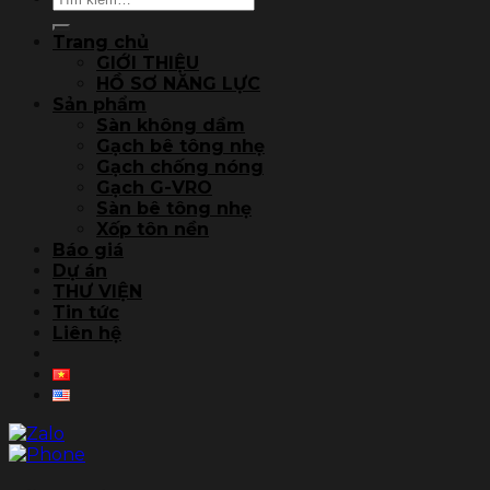
kiếm:
Trang chủ
GIỚI THIỆU
HỒ SƠ NĂNG LỰC
Sản phẩm
Sàn không dầm
Gạch bê tông nhẹ
Gạch chống nóng
Gạch G-VRO
Sàn bê tông nhẹ
Xốp tôn nền
Báo giá
Dự án
THƯ VIỆN
Tin tức
Liên hệ