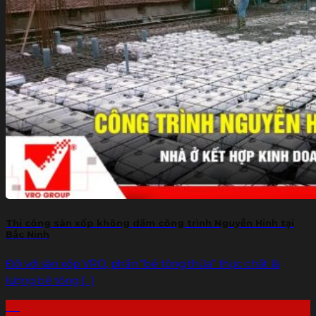
Thi công sàn xốp không dầm công trình Nguyễn Hinh tại
Bắc Ninh
Đối với sàn xốp VRO, phần “bê tông thừa” thực chất là
lượng bê tông [...]
06