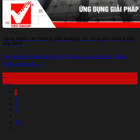
Công trình Lan Hương (Hải Dương) thi công sàn phẳng hộp
xốp VRO
Công nghệ sàn phẳng lõi xốp (hay còn gọi là sàn phẳng
không dầm lõi [...]
10
Th6
1
2
3
4
…
26