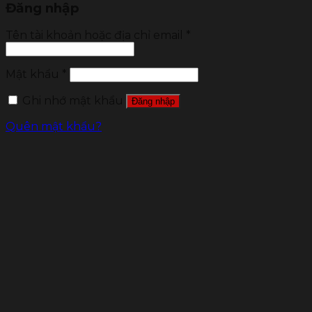
Đăng nhập
Tên tài khoản hoặc địa chỉ email
*
Mật khẩu
*
Ghi nhớ mật khẩu
Đăng nhập
Quên mật khẩu?