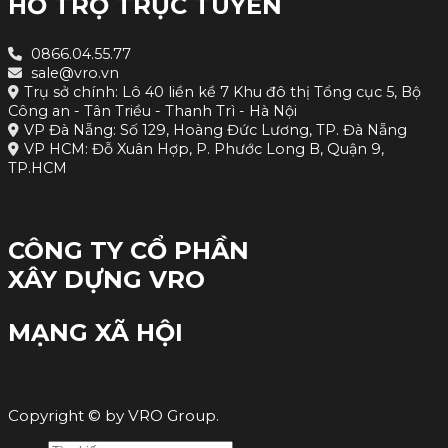
HỖ TRỢ TRỰC TUYẾN
0866.04.55.77
sale@vro.vn
Trụ sở chính: Lô 40 liền kề 7 Khu đô thị Tổng cục 5, Bộ
Công an - Tân Triều - Thanh Trì - Hà Nội
VP Đà Nẵng: Số 129, Hoàng Đức Lương, TP. Đà Nẵng
VP HCM: Đỗ Xuân Hợp, P. Phước Long B, Quận 9,
TP.HCM
CÔNG TY CỔ PHẦN
XÂY DỰNG VRO
MẠNG XÃ HỘI
Copyright © by VRO Group.