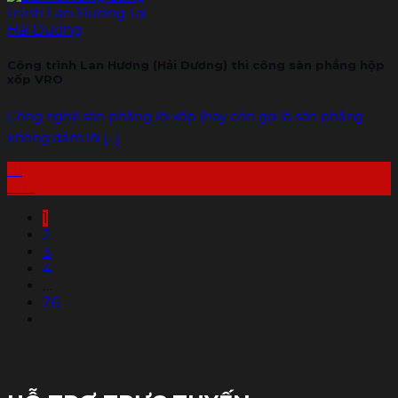
Công trình Lan Hương (Hải Dương) thi công sàn phẳng hộp
xốp VRO
Công nghệ sàn phẳng lõi xốp (hay còn gọi là sàn phẳng
không dầm lõi [...]
10
Th6
1
2
3
4
…
26