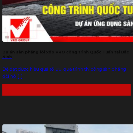
Dự án sàn phẳng lõi xốp VRO công trình Quốc Tuấn tại Bắc
Ninh
Để đạt được hiệu quả tối ưu, quá trình thi công sàn phẳng
đòi hỏi [...]
20
Th7