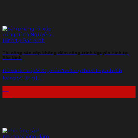
Thi công sàn xốp không dầm công trình Nguyễn Hinh tại
Bắc Ninh
Đối với sàn xốp VRO, phần “bê tông thừa” thực chất là
lượng bê tông [...]
06
Th7