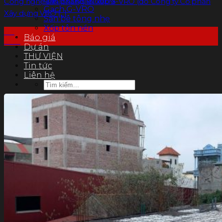
Công nghệ sàn phẳng lõi xốp S-VRO (do Công ty Cổ phần
Gạch G-VRO
Xây dựng VRO [...]
Sàn bê tông nhẹ
Xốp tôn nền
03
Báo giá
Th8
Dự án
THƯ VIỆN
Tin tức
Liên hệ
Tìm
kiếm: