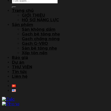
Tìm
kiếm:
Trang chủ
GIỚI THIỆU
HỒ SƠ NĂNG LỰC
Sản phẩm
Sàn không dầm
Gạch bê tông nhẹ
Gạch chống nóng
Gạch G-VRO
Sàn bê tông nhẹ
Xốp tôn nền
Báo giá
Dự án
THƯ VIỆN
Tin tức
Liên hệ