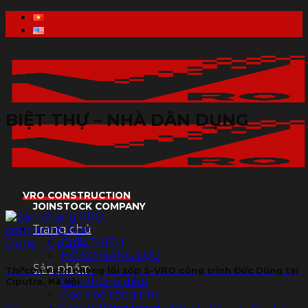
Skip
to
content
BIỆT THỰ – NHÀ DÂN DỤNG
VRO CONSTRUCTION
JOINSTOCK COMPANY
Trang chủ
GIỚI THIỆU
HỒ SƠ NĂNG LỰC
Sản phẩm
Thi công sàn phẳng lõi xốp S-VRO công trình Đức Dũng tại
Sàn không dầm
Ciputra, Hà Nội
Gạch bê tông nhẹ
Gạch chống nóng