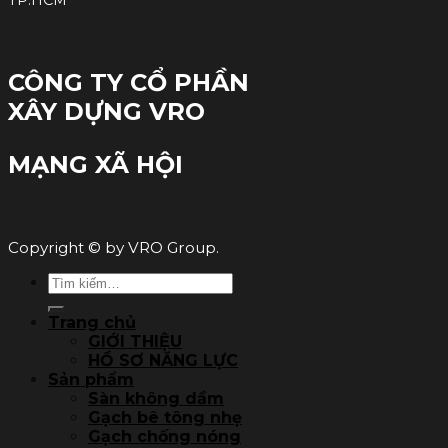
CÔNG TY CỔ PHẦN
XÂY DỰNG VRO
MẠNG XÃ HỘI
Copyright © by VRO Group.
Tìm
kiếm:
Trang chủ
GIỚI THIỆU
HỒ SƠ NĂNG LỰC
Sản phẩm
Sàn không dầm
Gạch bê tông nhẹ
Gạch chống nóng