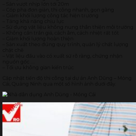
– Sàn vượt nhịp lớn tới 20m
– Cốp pha đơn giản, thi công nhanh, gọn gàng
– Giảm khối lượng công tác hiện trường
– Tăng khả năng chịu lực
– Sử dụng vật liệu không nung thân thiện môi trường
– Không cần trần giả, cách âm, cách nhiệt rất tốt
– Giảm khối lượng hoàn thiện
– Sản xuất theo đúng quy trình, quản lý chất lượng
chặt chẽ
– Vật liệu đầu vào có xuất sứ rõ ràng, chứng nhận
nguồn gốc ….
– Tối ưu không gian kiến trúc
Cập nhật tiến độ thi công tại dự án Anh Dũng – Móng
Cái, Quảng Ninh qua một số hình ảnh dưới đây.