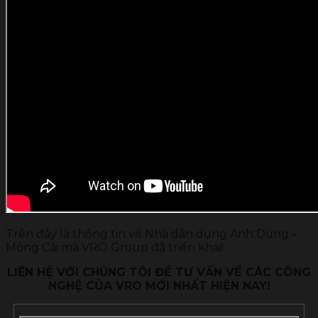
Trên đây là thông tin về Nhà dân dụng Anh Dũng –
Móng Cái mà VRO Group đã triển khai!
LIÊN HỆ VỚI CHÚNG TÔI ĐỂ TƯ VẤN VỀ CÁC CÔNG
NGHỆ CỦA VRO MỚI NHẤT HIỆN NAY!