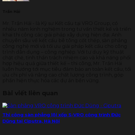
Trần Hải
Mr. Trần Hải - là Kỹ sư Kết cấu tại VRO Group, có
nhiều năm kinh nghiệm trong tư vấn thiết kế và triển
khai thi công các giải pháp xây dựng hiện đại. Anh
chuyên sâu về kết cấu bê tông cốt thép, sàn phẳng
công nghệ mới và tối ưu giải pháp kết cấu cho công
trình dân dụng – công nghiệp. Với tư duy kỹ thuật
chặt chẽ, tinh thần trách nhiệm cao và khả năng phối
hợp hiệu quả giữa thiết kế – thi công, Mr. Trần Hải
luôn hướng tới mục tiêu đảm bảo an toàn kết cấu, tối
ưu chi phí và nâng cao chất lượng công trình, góp
phần hiện thực hóa các dự án bền vững.
Bài viết liên quan
Thi công sàn phẳng lõi xốp S-VRO công trình Đức
Dũng tại Ciputra, Hà Nội