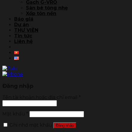
Gạch G-VRO
Sàn bê tông nhẹ
Xốp tôn nền
Báo giá
Dự án
THƯ VIỆN
Tin tức
Liên hệ
Đăng nhập
Tên tài khoản hoặc địa chỉ email
*
Mật khẩu
*
Ghi nhớ mật khẩu
Đăng nhập