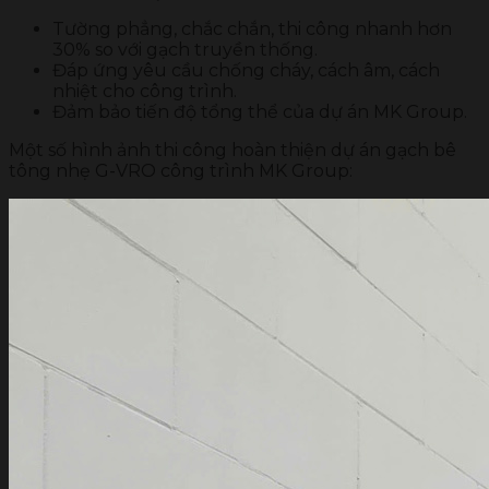
Tường phẳng, chắc chắn, thi công nhanh hơn
30% so với gạch truyền thống.
Đáp ứng yêu cầu chống cháy, cách âm, cách
nhiệt cho công trình.
Đảm bảo tiến độ tổng thể của dự án MK Group.
Một số hình ảnh thi công hoàn thiện dự án gạch bê
tông nhẹ G-VRO công trình MK Group: