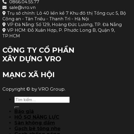
0866.04.55.77
sale@vro.vn
Trụ sở chính: Lô 40 liền kề 7 Khu đô thị Tổng cục 5, Bộ
Công an - Tân Triều - Thanh Trì - Hà Nội
VP Đà Nẵng: Số 129, Hoàng Đức Lương, TP. Đà Nẵng
VP HCM: Đỗ Xuân Hợp, P. Phước Long B, Quận 9,
TP.HCM
CÔNG TY CỔ PHẦN
XÂY DỰNG VRO
MẠNG XÃ HỘI
Copyright © by VRO Group.
Tìm
kiếm:
Báo giá
HỒ SƠ NĂNG LỰC
Sàn không dầm
Gạch bê tông nhẹ