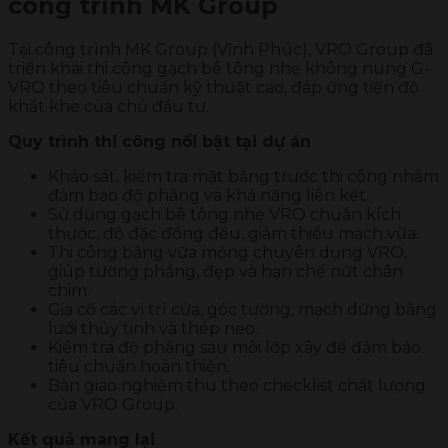
công trình MK Group
Tại công trình MK Group (Vĩnh Phúc), VRO Group đã
triển khai thi công gạch bê tông nhẹ không nung G-
VRO theo tiêu chuẩn kỹ thuật cao, đáp ứng tiến độ
khắt khe của chủ đầu tư.
Quy trình thi công nổi bật tại dự án
Khảo sát, kiểm tra mặt bằng trước thi công nhằm
đảm bảo độ phẳng và khả năng liên kết.
Sử dụng gạch bê tông nhẹ VRO chuẩn kích
thước, độ đặc đồng đều, giảm thiểu mạch vữa.
Thi công bằng vữa mỏng chuyên dụng VRO,
giúp tường phẳng, đẹp và hạn chế nứt chân
chim.
Gia cố các vị trí cửa, góc tường, mạch dừng bằng
lưới thủy tinh và thép neo.
Kiểm tra độ phẳng sau mỗi lớp xây để đảm bảo
tiêu chuẩn hoàn thiện.
Bàn giao nghiệm thu theo checklist chất lượng
của VRO Group.
Kết quả mang lại