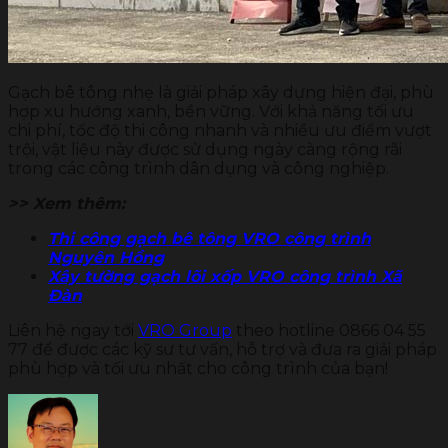
Gạch bê tông nhẹ là giải pháp xây dựng hiện đại, phù
hợp xu hướng xanh, bền vững. Với khả năng tối ưu
chi phí, tốc độ thi công nhanh và nhiều ưu điểm vượt
trội, vật liệu này được sử dụng ngày càng rộng rãi
trong các công trình dân dụng và công nghiệp.
>> Xem thêm:
Thi công gạch bê tông VRO công trình
Nguyên Hồng
Xây tường gạch lõi xốp VRO công trình Xã
Đàn
Liên hệ ngay tới
VRO Group
theo hotline 0866 04 55
77 để được các kỹ sư tư vấn, hỗ trợ và đưa ra giải pháp
phù hợp và tối ưu nhất cho công trình của bạn!