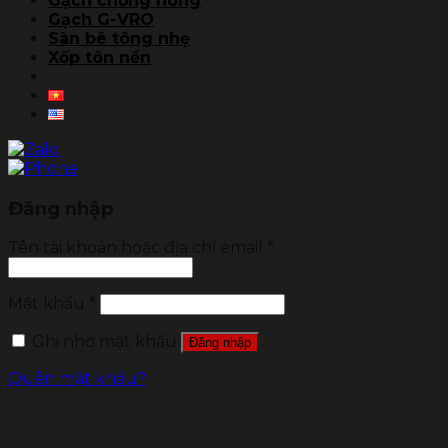
Gạch chống nóng
Gạch G-VRO
Sàn bê tông nhẹ
Xốp tôn nền
Đăng nhập
Tên tài khoản hoặc địa chỉ email
*
Mật khẩu
*
Ghi nhớ mật khẩu
Đăng nhập
Quên mật khẩu?