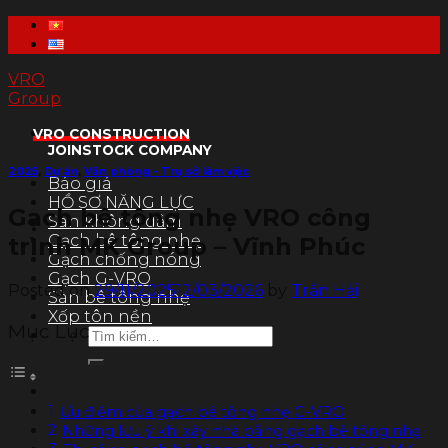
Skip
to
content
VRO
Group
VRO CONSTRUCTION
JOINSTOCK COMPANY
2025
,
Dự án
,
Văn phòng - Trụ sở làm việc
Báo giá
HỒ SƠ NĂNG LỰC
Gạch bê tông nhẹ VRO công
Sàn không dầm
Gạch bê tông nhẹ
trình MK Group – Vĩnh Phúc
Gạch chống nóng
Gạch G-VRO
Posted on
29/11/2025
12/03/2026
by
Trần Hải
Sàn bê tông nhẹ
Xốp tôn nền
Mục Lục
Tìm
kiếm:
Ưu điểm của gạch bê tông nhẹ G-VRO
Những lưu ý khi xây nhà bằng gạch bê tông nhẹ