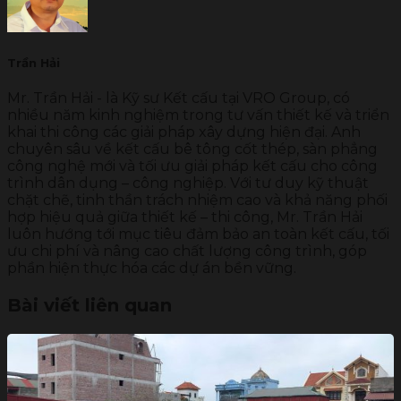
Trần Hải
Mr. Trần Hải - là Kỹ sư Kết cấu tại VRO Group, có
nhiều năm kinh nghiệm trong tư vấn thiết kế và triển
khai thi công các giải pháp xây dựng hiện đại. Anh
chuyên sâu về kết cấu bê tông cốt thép, sàn phẳng
công nghệ mới và tối ưu giải pháp kết cấu cho công
trình dân dụng – công nghiệp. Với tư duy kỹ thuật
chặt chẽ, tinh thần trách nhiệm cao và khả năng phối
hợp hiệu quả giữa thiết kế – thi công, Mr. Trần Hải
luôn hướng tới mục tiêu đảm bảo an toàn kết cấu, tối
ưu chi phí và nâng cao chất lượng công trình, góp
phần hiện thực hóa các dự án bền vững.
Bài viết liên quan