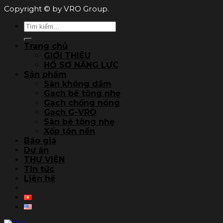
Copyright © by VRO Group.
Tìm
kiếm:
Trang chủ
GIỚI THIỆU
HỒ SƠ NĂNG LỰC
Sản phẩm
Sàn không dầm
Gạch bê tông nhẹ
Gạch chống nóng
Gạch G-VRO
Sàn bê tông nhẹ
Xốp tôn nền
Báo giá
Dự án
THƯ VIỆN
Tin tức
Liên hệ