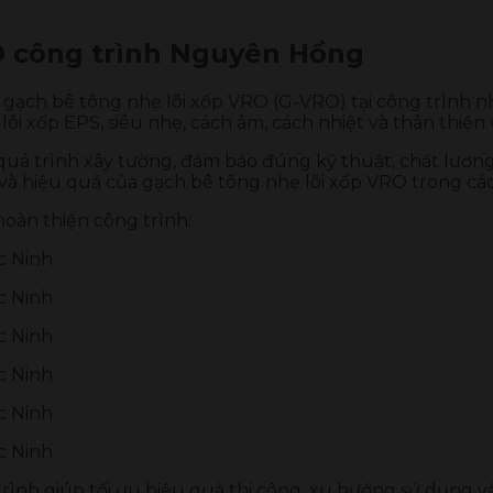
RO công trình Nguyên Hồng
 gạch bê tông nhẹ lõi xốp VRO (G-VRO) tại công trình 
õi xốp EPS, siêu nhẹ, cách âm, cách nhiệt và thân thiện 
quá trình xây tường, đảm bảo đúng kỹ thuật, chất lượng
à hiệu quả của gạch bê tông nhẹ lõi xốp VRO trong các
hoàn thiện công trình:
rình giúp tối ưu hiệu quả thi công, xu hướng sử dụng vậ