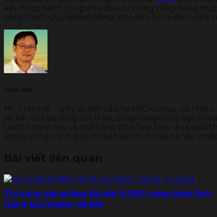
kết đồng hành cùng chủ đầu tư trong từng hạng mục, 
công trình. Quý khách hàng, chủ đầu tư và đơn vị thi c
Trần Hải
Mr. Trần Hải - là Kỹ sư Kết cấu tại VRO Group, có nhiều
về kết cấu bê tông cốt thép, sàn phẳng công nghệ mới 
trách nhiệm cao và khả năng phối hợp hiệu quả giữa thi
lượng công trình, góp phần hiện thực hóa các dự án b
Bài viết liên quan
Thi công sàn phẳng lõi xốp S-VRO công trình Đức
Dũng tại Ciputra, Hà Nội