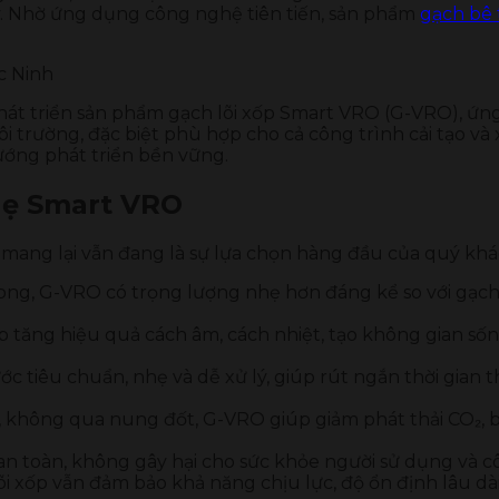
y. Nhờ ứng dụng công nghệ tiên tiến, sản phẩm
gạch bê
át triển sản phẩm gạch lõi xốp Smart VRO (G-VRO), ứn
i môi trường, đặc biệt phù hợp cho cả công trình cải tạo 
hướng phát triển bền vững.
hẹ Smart VRO
ang lại vẫn đang là sự lựa chọn hàng đầu của quý khá
ng, G-VRO có trọng lượng nhẹ hơn đáng kể so với gạch đ
úp tăng hiệu quả cách âm, cách nhiệt, tạo không gian s
 tiêu chuẩn, nhẹ và dễ xử lý, giúp rút ngắn thời gian t
, không qua nung đốt, G-VRO giúp giảm phát thải CO₂, 
 an toàn, không gây hại cho sức khỏe người sử dụng và c
i xốp vẫn đảm bảo khả năng chịu lực, độ ổn định lâu dài 