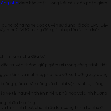
 tông nhẹ
đảm bảo chất lượng kết cấu, góp phần giảm
g dụng công nghệ độc quyền sử dụng lõi xốp EPS. Đây
và xây mới. G-VRO mang đến giải pháp tối ưu cho kiến
ch hàng và chủ đầu tư:
ặc truyền thống, giúp giảm tải trọng công trình, tiết
ống yên tĩnh và mát mẻ, phù hợp với xu hướng xây dựng
hi công, giảm nhân công và chi phí vận hành tại công
bảo vệ tài nguyên thiên nhiên, phù hợp với định hướng
ông nhân thi công.
và tính linh hoạt cho nhiều loại công trình từ nhà ở