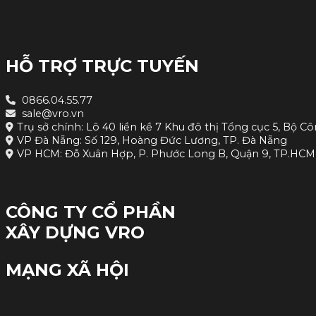
HỖ TRỢ TRỰC TUYẾN
0866.04.55.77
sale@vro.vn
Trụ sở chính: Lô 40 liền kề 7 Khu đô thị Tổng cục 5, Bộ Cô
VP Đà Nẵng: Số 129, Hoàng Đức Lương, TP. Đà Nẵng
VP HCM: Đỗ Xuân Hợp, P. Phước Long B, Quận 9, TP.HCM
CÔNG TY CỔ PHẦN
XÂY DỰNG VRO
MẠNG XÃ HỘI