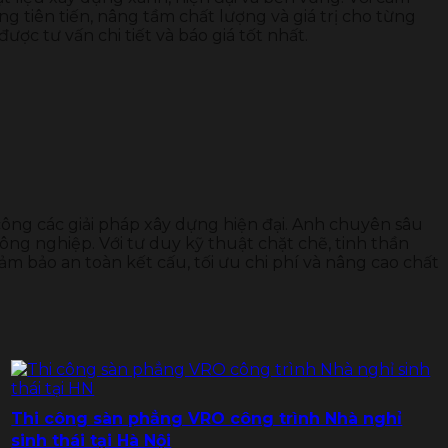
tiên tiến, nâng tầm chất lượng và giá trị cho từng
c tư vấn chi tiết và báo giá tốt nhất.
 công các giải pháp xây dựng hiện đại. Anh chuyên sâu
ông nghiệp. Với tư duy kỹ thuật chặt chẽ, tinh thần
ảm bảo an toàn kết cấu, tối ưu chi phí và nâng cao chất
Thi công sàn phẳng VRO công trình Nhà nghỉ
sinh thái tại Hà Nội