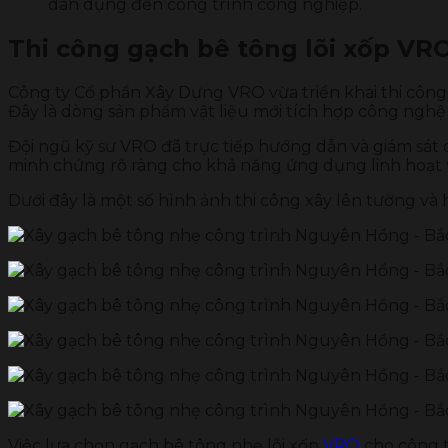
dân dụng đến công trình công nghiệp.
Thi công gạch bê tông lõi xốp V
Công ty Cổ phần Xây Dựng VRO vừa triển khai thi công
Đây là dòng sản phẩm vật liệu mới tích hợp công nghệ l
Đội ngũ kỹ sư VRO đã trực tiếp hướng dẫn và giám sát 
minh chứng rõ ràng cho khả năng ứng dụng linh hoạt v
Dưới đây là một số hình ảnh thi công xây lên tường và 
Việc lựa chọn gạch bê tông nhẹ lõi xốp
VRO
cho công t