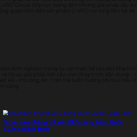
VRO Group tiếp tục mang đến những giải pháp xây dựng 
ông quan tâm đến sản phẩm G-VRO vui lòng liên hệ để đượ
 năm kinh nghiệm trong tư vấn thiết kế và triển khai thi
và tối ưu giải pháp kết cấu cho công trình dân dụng – c
ết kế – thi công, Mr. Trần Hải luôn hướng tới mục tiêu đ
ền vững.
Dự án sàn phẳng lõi xốp VRO công trình Quốc
Tuấn tại Bắc Ninh