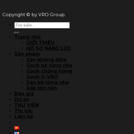
Copyright © by VRO Group.
Tìm
kiếm:
Trang chủ
GIỚI THIỆU
HỒ SƠ NĂNG LỰC
Sản phẩm
Sàn không dầm
Gạch bê tông nhẹ
Gạch chống nóng
Gạch G-VRO
Sàn bê tông nhẹ
Xốp tôn nền
Báo giá
Dự án
THƯ VIỆN
Tin tức
Liên hệ