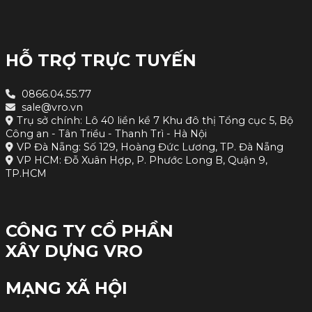
HỖ TRỢ TRỰC TUYẾN
0866.04.55.77
sale@vro.vn
Trụ sở chính: Lô 40 liền kề 7 Khu đô thị Tổng cục 5, Bộ
Công an - Tân Triều - Thanh Trì - Hà Nội
VP Đà Nẵng: Số 129, Hoàng Đức Lương, TP. Đà Nẵng
VP HCM: Đỗ Xuân Hợp, P. Phước Long B, Quận 9,
TP.HCM
CÔNG TY CỔ PHẦN
XÂY DỰNG VRO
MẠNG XÃ HỘI