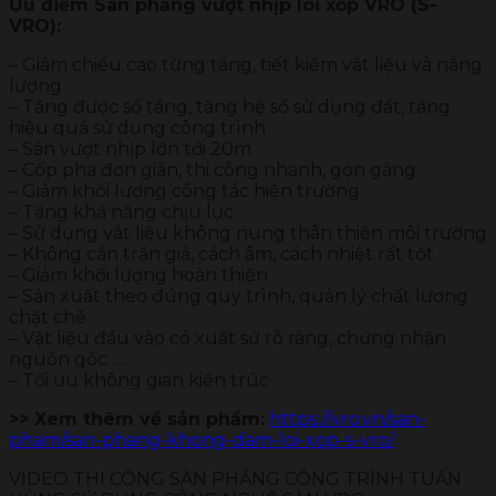
Ưu điểm Sàn phẳng vượt nhịp lõi xốp VRO (S-
VRO):
– Giảm chiều cao từng tầng, tiết kiệm vật liệu và năng
lượng
– Tăng được số tầng, tăng hệ số sử dụng đất, tăng
hiệu quả sử dụng công trình
– Sàn vượt nhịp lớn tới 20m
– Cốp pha đơn giản, thi công nhanh, gọn gàng
– Giảm khối lượng công tác hiện trường
– Tăng khả năng chịu lực
– Sử dụng vật liệu không nung thân thiện môi trường
– Không cần trần giả, cách âm, cách nhiệt rất tốt
– Giảm khối lượng hoàn thiện
– Sản xuất theo đúng quy trình, quản lý chất lượng
chặt chẽ
– Vật liệu đầu vào có xuất sứ rõ ràng, chứng nhận
nguồn gốc ….
– Tối ưu không gian kiến trúc
>> Xem thêm về sản phẩm:
https://vro.vn/san-
pham/san-phang-khong-dam-loi-xop-s-vro/
VIDEO THI CÔNG SÀN PHẲNG CÔNG TRÌNH TUẤN