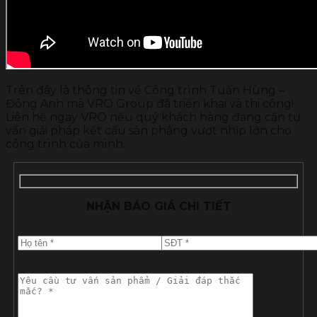
Trên đây là thông tin về Công trình Tuấn Hùng –
Đông Anh mà VRO Group đã triển khai và thi công!
Liên hệ ngay VRO nếu quý khách hàng đang cần tư
vấn giải pháp kết cấu sàn phẳng vượt nhịp lớn cho
công trình của mình.
NHẬN BÁO GIÁ CHI TIẾT