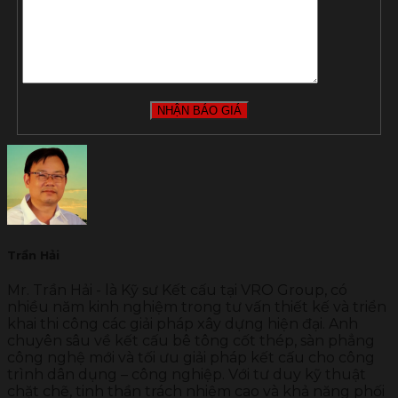
Trần Hải
Mr. Trần Hải - là Kỹ sư Kết cấu tại VRO Group, có
nhiều năm kinh nghiệm trong tư vấn thiết kế và triển
khai thi công các giải pháp xây dựng hiện đại. Anh
chuyên sâu về kết cấu bê tông cốt thép, sàn phẳng
công nghệ mới và tối ưu giải pháp kết cấu cho công
trình dân dụng – công nghiệp. Với tư duy kỹ thuật
chặt chẽ, tinh thần trách nhiệm cao và khả năng phối