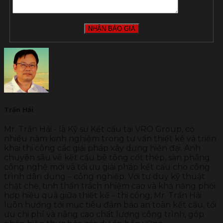
Trần Hải
Mr. Trần Hải - là Kỹ sư Kết cấu tại VRO Group, có
nhiều năm kinh nghiệm trong tư vấn thiết kế và triển
khai thi công các giải pháp xây dựng hiện đại. Anh
chuyên sâu về kết cấu bê tông cốt thép, sàn phẳng
công nghệ mới và tối ưu giải pháp kết cấu cho công
trình dân dụng – công nghiệp. Với tư duy kỹ thuật
chặt chẽ, tinh thần trách nhiệm cao và khả năng phối
hợp hiệu quả giữa thiết kế – thi công, Mr. Trần Hải
luôn hướng tới mục tiêu đảm bảo an toàn kết cấu, tối
ưu chi phí và nâng cao chất lượng công trình, góp