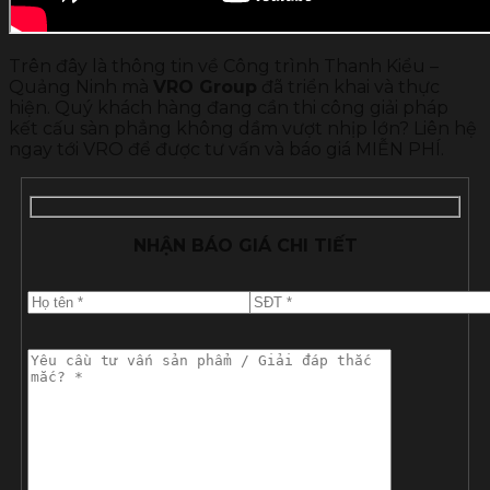
Trên đây là thông tin về Công trình Thanh Kiểu –
Quảng Ninh mà
VRO Group
đã triển khai và thực
hiện. Quý khách hàng đang cần thi công giải pháp
kết cấu sàn phẳng không dầm vượt nhịp lớn? Liên hệ
ngay tới VRO để được tư vấn và báo giá MIỄN PHÍ.
NHẬN BÁO GIÁ CHI TIẾT