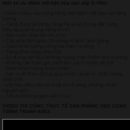
Một số ưu điểm nổi bật của sàn xốp S-VRO:
– Giảm chiều cao từng tầng, tiết kiệm vật liệu và năng
lượng
– Tăng được số tầng, tăng hệ số sử dụng đất, tăng
hiệu quả sử dụng công trình
– Sàn vượt nhịp lớn tới 20m
– Cốp pha đơn giản, thi công nhanh, gọn gàng
– Giảm khối lượng công tác hiện trường
– Tăng khả năng chịu lực
– Sử dụng vật liệu không nung thân thiện môi trường
– Không cần trần giả, cách âm, cách nhiệt rất tốt
– Giảm khối lượng hoàn thiện
– Sản xuất theo đúng quy trình, quản lý chất lượng
chặt chẽ
– Vật liệu đầu vào có xuất sứ rõ ràng, chứng nhận
nguồn gốc ….
– Tối ưu không gian kiến trúc
VIDEO THI CÔNG THỰC TẾ SÀN PHẲNG VRO CÔNG
TRÌNH THANH KIỂU: