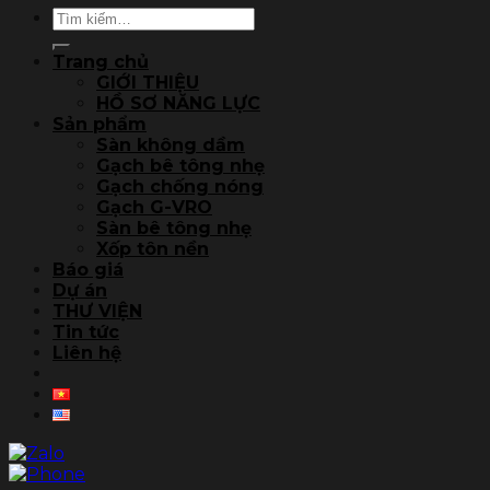
Tìm
kiếm:
Trang chủ
GIỚI THIỆU
HỒ SƠ NĂNG LỰC
Sản phẩm
Sàn không dầm
Gạch bê tông nhẹ
Gạch chống nóng
Gạch G-VRO
Sàn bê tông nhẹ
Xốp tôn nền
Báo giá
Dự án
THƯ VIỆN
Tin tức
Liên hệ