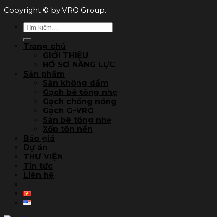
Copyright © by VRO Group.
Tìm
kiếm:
Trang chủ
GIỚI THIỆU
HỒ SƠ NĂNG LỰC
Sản phẩm
Sàn không dầm
Gạch bê tông nhẹ
Gạch chống nóng
Gạch G-VRO
Sàn bê tông nhẹ
Xốp tôn nền
Báo giá
Dự án
THƯ VIỆN
Tin tức
Liên hệ