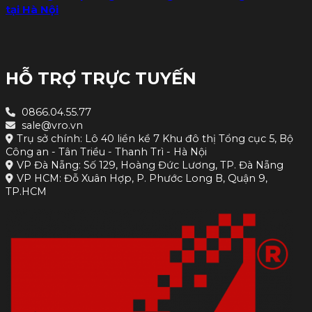
tại Hà Nội
HỖ TRỢ TRỰC TUYẾN
0866.04.55.77
sale@vro.vn
Trụ sở chính: Lô 40 liền kề 7 Khu đô thị Tổng cục 5, Bộ
Công an - Tân Triều - Thanh Trì - Hà Nội
VP Đà Nẵng: Số 129, Hoàng Đức Lương, TP. Đà Nẵng
VP HCM: Đỗ Xuân Hợp, P. Phước Long B, Quận 9,
TP.HCM