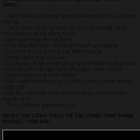
VRO):
– Giảm chiều cao từng tầng, tiết kiệm vật liệu và năng
lượng
– Tăng được số tầng, tăng hệ số sử dụng đất, tăng
hiệu quả sử dụng công trình
– Sàn vượt nhịp lớn tới 20m
– Cốp pha đơn giản, thi công nhanh, gọn gàng
– Giảm khối lượng công tác hiện trường
– Tăng khả năng chịu lực
– Sử dụng vật liệu không nung thân thiện môi trường
– Không cần trần giả, cách âm, cách nhiệt rất tốt
– Giảm khối lượng hoàn thiện
– Sản xuất theo đúng quy trình, quản lý chất lượng
chặt chẽ
– Vật liệu đầu vào có xuất sứ rõ ràng, chứng nhận
nguồn gốc ….
– Tối ưu không gian kiến trúc.
VIDEO THI CÔNG THỰC TẾ TẠI CÔNG TÌNH THẮM
PHÓNG – YÊN BÁI: