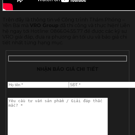
Trên đây là thông tin về Công trình Thắm Phóng –
Yên Bái mà
VRO Group
đã thi công và thực hiện! Liên
hệ ngay tới Hotline: 0866.04.55.77 để được các kỹ sư
VRO giải đáp, đưa ra phương án tối ưu và báo giá chi
tiết nhất từng hạng mục.
NHẬN BÁO GIÁ CHI TIẾT