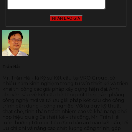
Trần Hải
Mr. Trần Hải - là Kỹ sư Kết cấu tại VRO Group, có
nhiều năm kinh nghiệm trong tư vấn thiết kế và triển
khai thi công các giải pháp xây dựng hiện đại. Anh
chuyên sâu về kết cấu bê tông cốt thép, sàn phẳng
công nghệ mới và tối ưu giải pháp kết cấu cho công
trình dân dụng – công nghiệp. Với tư duy kỹ thuật
chặt chẽ, tinh thần trách nhiệm cao và khả năng phối
hợp hiệu quả giữa thiết kế – thi công, Mr. Trần Hải
luôn hướng tới mục tiêu đảm bảo an toàn kết cấu, tối
ưu chi phí và nâng cao chất lượng công trình, góp