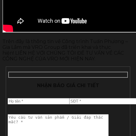
Trên đây là thông tin về Công trình Tuấn Phương –
Gia Lâm mà VRO Group đã triển khai và thực
hiện! LIÊN HỆ VỚI CHÚNG TÔI ĐỂ TƯ VẤN VỀ CÁC
CÔNG NGHỆ CỦA VRO MỚI HIỆN NAY.
NHẬN BÁO GIÁ CHI TIẾT