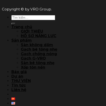
Copyright © by VRO Group.
Tìm
kiếm:
Trang chủ
GIỚI THIỆU
HỒ SƠ NĂNG LỰC
Sản phẩm
Sàn không dầm
Gạch bê tông nhẹ
Gạch chống nóng
Gạch G-VRO
Sàn bê tông nhẹ
Xốp tôn nền
Báo giá
Dự án
THƯ VIỆN
Tin tức
Liên hệ