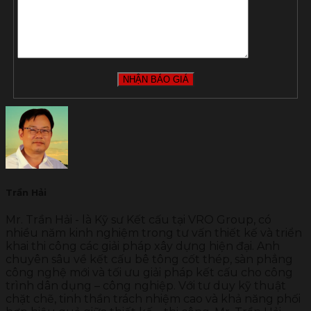
Trần Hải
Mr. Trần Hải - là Kỹ sư Kết cấu tại VRO Group, có
nhiều năm kinh nghiệm trong tư vấn thiết kế và triển
khai thi công các giải pháp xây dựng hiện đại. Anh
chuyên sâu về kết cấu bê tông cốt thép, sàn phẳng
công nghệ mới và tối ưu giải pháp kết cấu cho công
trình dân dụng – công nghiệp. Với tư duy kỹ thuật
chặt chẽ, tinh thần trách nhiệm cao và khả năng phối