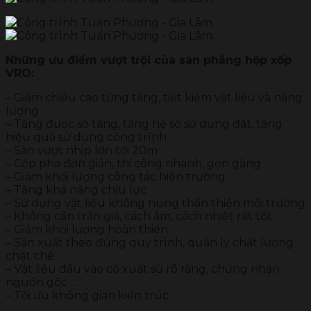
Những ưu điểm vượt trội của sàn phẳng hộp xốp
VRO:
– Giảm chiều cao từng tầng, tiết kiệm vật liệu và năng
lượng
– Tăng được số tầng, tăng hệ số sử dụng đất, tăng
hiệu quả sử dụng công trình
– Sàn vượt nhịp lớn tới 20m
– Cốp pha đơn giản, thi công nhanh, gọn gàng
– Giảm khối lượng công tác hiện trường
– Tăng khả năng chịu lực
– Sử dụng vật liệu không nung thân thiện môi trường
– Không cần trần giả, cách âm, cách nhiệt rất tốt
– Giảm khối lượng hoàn thiện
– Sản xuất theo đúng quy trình, quản lý chất lượng
chặt chẽ
– Vật liệu đầu vào có xuất sứ rõ ràng, chứng nhận
nguồn gốc ….
– Tối ưu không gian kiến trúc