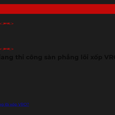
iang thi công sàn phẳng lõi xốp V
ng lõi xốp VRO?