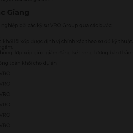
ắc Giang
n nghiệp bởi các kỹ sư VRO Group qua các bước:
.
c khối lõi xốp được định vị chính xác theo sơ đồ kỹ thuật.
 ngầm.
hóng, lớp xốp giúp giảm đáng kể trọng lượng bản thân s
tông toàn khối cho dự án: