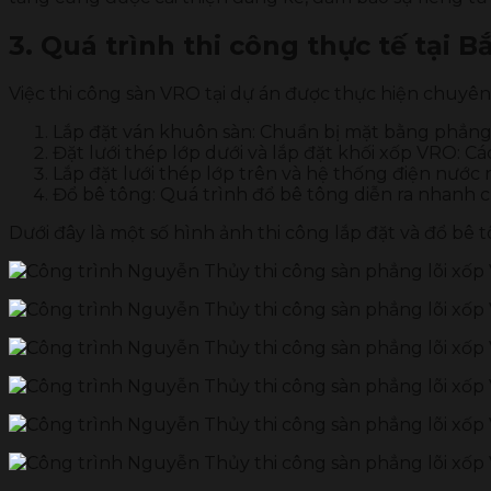
3. Quá trình thi công thực tế tại B
Việc thi công sàn VRO tại dự án được thực hiện chuyê
Lắp đặt ván khuôn sàn: Chuẩn bị mặt bằng phẳng
Đặt lưới thép lớp dưới và lắp đặt khối xốp VRO: Cá
Lắp đặt lưới thép lớp trên và hệ thống điện nước
Đổ bê tông: Quá trình đổ bê tông diễn ra nhanh c
Dưới đây là một số hình ảnh thi công lắp đặt và đổ bê 