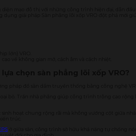
diện mạo đô thị với những công trình hiện đại, dẫn đầ
 dụng giải pháp Sàn phẳng lõi xốp VRO đột phá mới giúp
hịp lớn) VRO.
u cao về không gian mở, cách âm và cách nhiệt.
 lựa chọn sàn phẳng lõi xốp VRO?
ơng pháp đổ sàn dầm truyền thống bằng công nghệ VRO
oại bỏ. Trần nhà phẳng giúp công trình trông cao rộng h
inh hoạt chung rộng rãi mà không vướng cột giữa nhà, 
kiến trúc.
EPS
ở giữa sàn, công trình sở hữu khả năng tự chống nó
tuyệt đối cho gia đình.