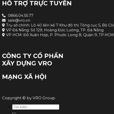
HỖ TRỢ TRỰC TUYẾN
0866.04.55.77
sale@vro.vn
Trụ sở chính: Lô 40 liền kề 7 Khu đô thị Tổng cục 5, Bộ Cô
VP Đà Nẵng: Số 129, Hoàng Đức Lương, TP. Đà Nẵng
VP HCM: Đỗ Xuân Hợp, P. Phước Long B, Quận 9, TP.HCM
CÔNG TY CỔ PHẦN
XÂY DỰNG VRO
MẠNG XÃ HỘI
Copyright © by VRO Group.
Tìm
kiếm: