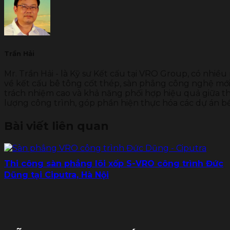
Trần Hải
Mr. Trần Hải - là Kỹ sư Kết cấu tại VRO Group, có nhiều
về kết cấu bê tông cốt thép, sàn phẳng công nghệ mới 
trách nhiệm cao và khả năng phối hợp hiệu quả giữa thi
lượng công trình, góp phần hiện thực hóa các dự án b
Bài viết liên quan
Thi công sàn phẳng lõi xốp S-VRO công trình Đức
Dũng tại Ciputra, Hà Nội