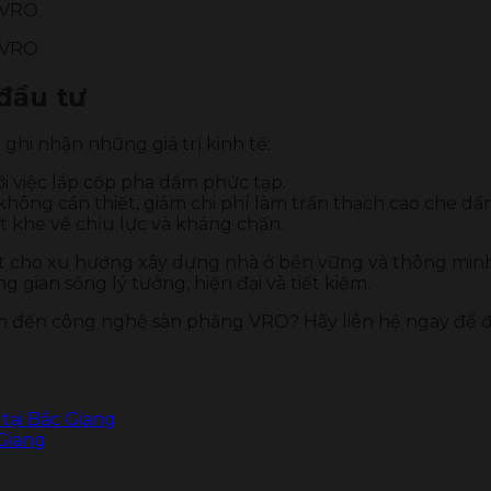
 đầu tư
ghi nhận những giá trị kinh tế:
với việc lắp cốp pha dầm phức tạp.
 không cần thiết, giảm chi phí làm trần thạch cao che dầ
 khe về chịu lực và kháng chấn.
 cho xu hướng xây dựng nhà ở bền vững và thông minh. 
gian sống lý tưởng, hiện đại và tiết kiệm.
âm đến công nghệ sàn phẳng VRO? Hãy liên hệ ngay để đ
tại Bắc Giang
Giang