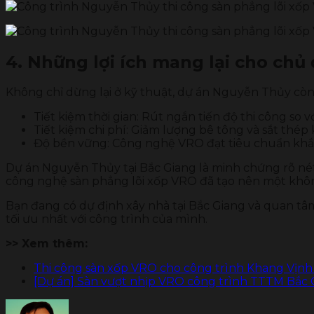
4. Những lợi ích mang lại cho chủ
Không chỉ dừng lại ở kỹ thuật, dự án Nguyễn Thủy còn 
Tiết kiệm thời gian: Rút ngắn tiến độ thi công so 
Tiết kiệm chi phí: Giảm lượng bê tông và sắt thép
Độ bền vững: Công nghệ VRO đạt tiêu chuẩn khắt
Dự án Nguyễn Thủy tại Bắc Giang là minh chứng rõ nét
công nghệ sàn phẳng lõi xốp VRO đã tạo nên một không 
Bạn đang có dự định xây nhà tại Bắc Giang và quan t
tối ưu nhất với công trình của mình.
>> Xem thêm:
Thi công sàn xốp VRO cho công trình Khang Vịnh 
[Dự án] Sàn vượt nhịp VRO công trình TTTM Bắc 