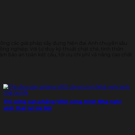
 công các giải pháp xây dựng hiện đại. Anh chuyên sâu
ông nghiệp. Với tư duy kỹ thuật chặt chẽ, tinh thần
ảm bảo an toàn kết cấu, tối ưu chi phí và nâng cao chất
Thi công sàn phẳng VRO công trình Nhà nghỉ
sinh thái tại Hà Nội