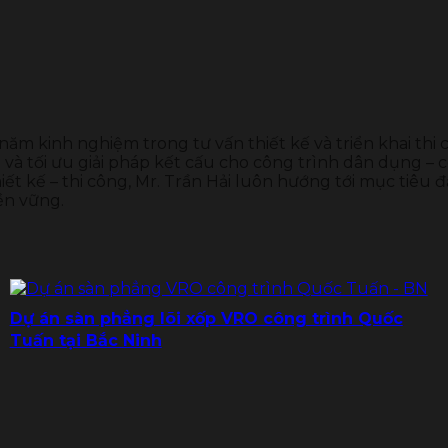
 năm kinh nghiệm trong tư vấn thiết kế và triển khai thi
và tối ưu giải pháp kết cấu cho công trình dân dụng – c
ết kế – thi công, Mr. Trần Hải luôn hướng tới mục tiêu đ
ền vững.
Dự án sàn phẳng lõi xốp VRO công trình Quốc
Tuấn tại Bắc Ninh