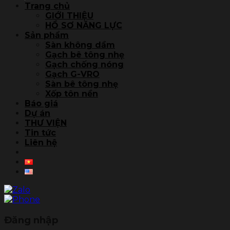
Trang chủ
GIỚI THIỆU
HỒ SƠ NĂNG LỰC
Sản phẩm
Sàn không dầm
Gạch bê tông nhẹ
Gạch chống nóng
Gạch G-VRO
Sàn bê tông nhẹ
Xốp tôn nền
Báo giá
Dự án
THƯ VIỆN
Tin tức
Liên hệ
Đăng nhập