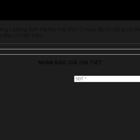
ương – Đông Anh Hà Nội mà VRO Group đã thi công và th
 đáp chi tiết hơn.
NHẬN BÁO GIÁ CHI TIẾT