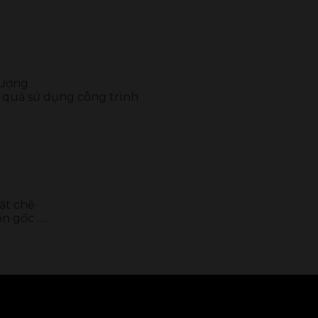
lượng
u quả sử dụng công trình
ặt chẽ
ồn gốc ….