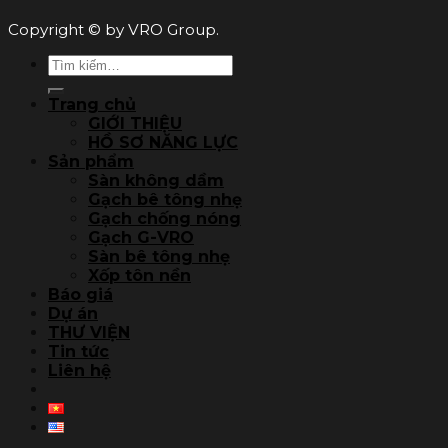
Copyright © by VRO Group.
Tìm
kiếm:
Trang chủ
GIỚI THIỆU
HỒ SƠ NĂNG LỰC
Sản phẩm
Sàn không dầm
Gạch bê tông nhẹ
Gạch chống nóng
Gạch G-VRO
Sàn bê tông nhẹ
Xốp tôn nền
Báo giá
Dự án
THƯ VIỆN
Tin tức
Liên hệ