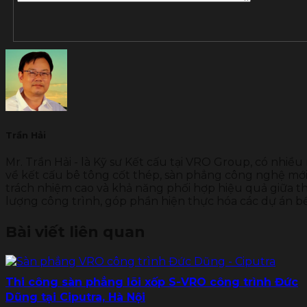
Trần Hải
Mr. Trần Hải - là Kỹ sư Kết cấu tại VRO Group, có nhiều
về kết cấu bê tông cốt thép, sàn phẳng công nghệ mới 
trách nhiệm cao và khả năng phối hợp hiệu quả giữa thi
lượng công trình, góp phần hiện thực hóa các dự án b
Bài viết liên quan
Thi công sàn phẳng lõi xốp S-VRO công trình Đức
Dũng tại Ciputra, Hà Nội