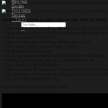
Báo giá
Dự án
THƯ VIỆN
Tin tức
Ưu điểm Sàn phẳng vượt nhịp lõi xốp VRO (S-VRO):
Liên hệ
Tìm
– Giảm chiều cao từng tầng, tiết kiệm vật liệu và năng 
kiếm:
– Tăng được số tầng, tăng hệ số sử dụng đất, tăng hiệ
– Sàn vượt nhịp lớn tới 20m
– Cốp pha đơn giản, thi công nhanh, gọn gàng
– Giảm khối lượng công tác hiện trường
– Tăng khả năng chịu lực
– Sử dụng vật liệu không nung thân thiện môi trường
– Không cần trần giả, cách âm, cách nhiệt rất tốt
– Giảm khối lượng hoàn thiện
– Sản xuất theo đúng quy trình, quản lý chất lượng ch
– Vật liệu đầu vào có xuất sứ rõ ràng, chứng nhận ngu
– Tối ưu không gian kiến trúc
XEM THÊM VIDEO VỀ SÀN S-VRO: