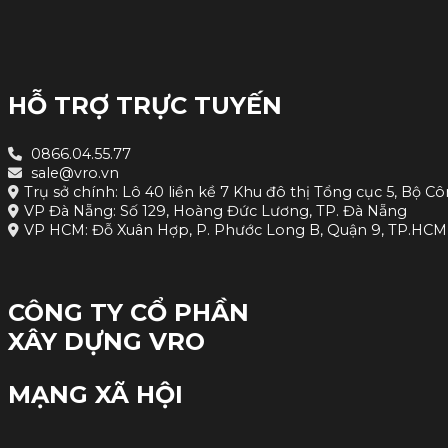
HỖ TRỢ TRỰC TUYẾN
0866.04.55.77
sale@vro.vn
Trụ sở chính: Lô 40 liền kề 7 Khu đô thị Tổng cục 5, Bộ Cô
VP Đà Nẵng: Số 129, Hoàng Đức Lương, TP. Đà Nẵng
VP HCM: Đỗ Xuân Hợp, P. Phước Long B, Quận 9, TP.HCM
CÔNG TY CỔ PHẦN
XÂY DỰNG VRO
MẠNG XÃ HỘI