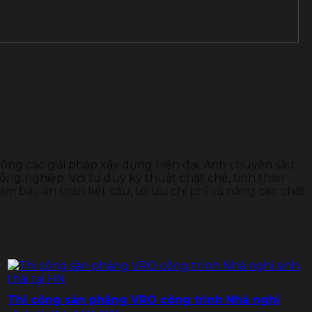
 công các giải pháp xây dựng hiện đại. Anh chuyên sâu
ông nghiệp. Với tư duy kỹ thuật chặt chẽ, tinh thần
ảm bảo an toàn kết cấu, tối ưu chi phí và nâng cao chất
Thi công sàn phẳng VRO công trình Nhà nghỉ