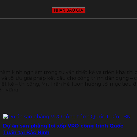
 năm kinh nghiệm trong tư vấn thiết kế và triển khai thi
và tối ưu giải pháp kết cấu cho công trình dân dụng – c
ết kế – thi công, Mr. Trần Hải luôn hướng tới mục tiêu đ
ền vững.
Dự án sàn phẳng lõi xốp VRO công trình Quốc
Tuấn tại Bắc Ninh