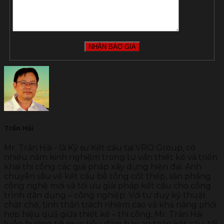
Trần Hải
Mr. Trần Hải - là Kỹ sư Kết cấu tại VRO Group, có
nhiều năm kinh nghiệm trong tư vấn thiết kế và triển
khai thi công các giải pháp xây dựng hiện đại. Anh
chuyên sâu về kết cấu bê tông cốt thép, sàn phẳng
công nghệ mới và tối ưu giải pháp kết cấu cho công
trình dân dụng – công nghiệp. Với tư duy kỹ thuật
chặt chẽ, tinh thần trách nhiệm cao và khả năng phối
hợp hiệu quả giữa thiết kế – thi công, Mr. Trần Hải
luôn hướng tới mục tiêu đảm bảo an toàn kết cấu, tối