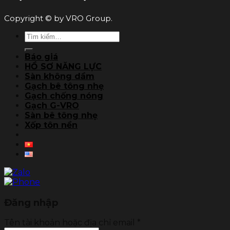
Copyright © by VRO Group.
Tìm
kiếm:
Báo giá
HỒ SƠ NĂNG LỰC
Sàn không dầm
Gạch bê tông nhẹ
Gạch chống nóng
Gạch G-VRO
Sàn bê tông nhẹ
Xốp tôn nền
Đăng nhập
Tên tài khoản hoặc địa chỉ email
*