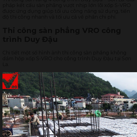
pháp kết cấu sàn phẳng vượt nhịp lớn lõi xốp S-VRO
được ứng dụng giúp tối ưu công năng sử dụng, tiến
độ thi công nhanh và tối ưu cả về phần chi phí.
Thi công sàn phẳng VRO công
trình Duy Đậu
Chi tiết một số hình ảnh thi công sàn phẳng không
dầm hộp xốp S-VRO cho công trình Duy Đậu tại Sơn
La.