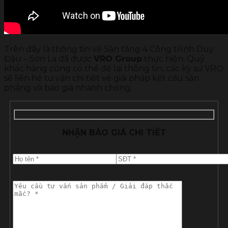
Trên đây là thông tin về Sàn tầng 4 Công trình Duy
Đậu – Sơn La đã được
VRO Group
thực hiện. Quý
khác hàng cũng có thể để lại thông tin, các kỹ sư VRO
sẽ liên hệ tư vấn chi tiết về giải pháp kết cấu sàn
phẳng và báo giá nhanh chóng.
NHẬN BÁO GIÁ CHI TIẾT