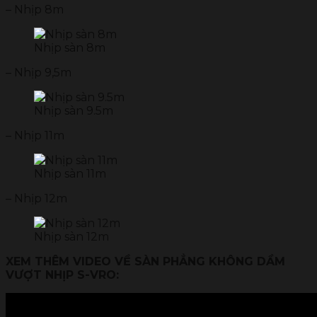
– Nhịp 8m
Nhịp sàn 8m
– Nhịp 9,5m
Nhịp sàn 9.5m
– Nhịp 11m
Nhịp sàn 11m
– Nhịp 12m
Nhịp sàn 12m
XEM THÊM VIDEO VỀ SÀN PHẲNG KHÔNG DẦM
VƯỢT NHỊP S-VRO: