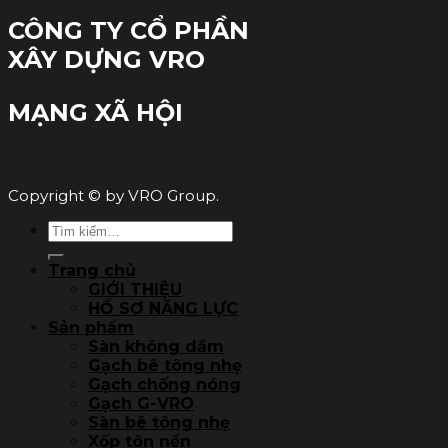
CÔNG TY CỔ PHẦN
XÂY DỰNG VRO
MẠNG XÃ HỘI
Copyright © by VRO Group.
Tìm
kiếm:
Trang chủ
GIỚI THIỆU
HỒ SƠ NĂNG LỰC
Sản phẩm
Sàn không dầm
Gạch bê tông nhẹ
Gạch chống nóng
Gạch G-VRO
Sàn bê tông nhẹ
Xốp tôn nền