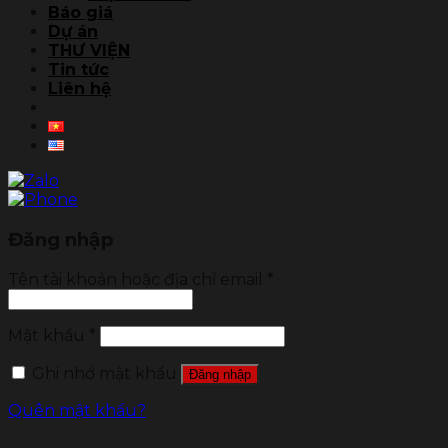
Báo giá
Dự án
THƯ VIỆN
Tin tức
Liên hệ
Đăng nhập
Tên tài khoản hoặc địa chỉ email
*
Mật khẩu
*
Ghi nhớ mật khẩu
Đăng nhập
Quên mật khẩu?