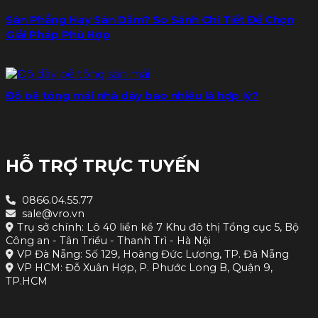
Sàn Phẳng Hay Sàn Dầm? So Sánh Chi Tiết Để Chọn
Giải Pháp Phù Hợp
Đổ bê tông mái nhà dày bao nhiêu là hợp lý?
HỖ TRỢ TRỰC TUYẾN
0866.04.55.77
sale@vro.vn
Trụ sở chính: Lô 40 liền kề 7 Khu đô thị Tổng cục 5, Bộ
Công an - Tân Triều - Thanh Trì - Hà Nội
VP Đà Nẵng: Số 129, Hoàng Đức Lương, TP. Đà Nẵng
VP HCM: Đỗ Xuân Hợp, P. Phước Long B, Quận 9,
TP.HCM