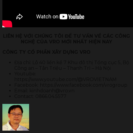
LIÊN HỆ VỚI CHÚNG TÔI ĐỂ TƯ VẤN VỀ CÁC CÔNG
NGHỆ CỦA VRO MỚI NHẤT HIỆN NAY
CÔNG TY CỔ PHẦN XÂY DỰNG VRO
Địa chỉ: Lô 40 liền kề 7 Khu đô thị Tổng cục 5, Bộ
Công an – Tân Triều – Thanh Trì – Hà Nội
Youtube:
https://www.youtube.com/@VROVIETNAM
Facebook: https://www.facebook.com/vrogroup
Email: kinhdoanh@vro.vn
Contact: 0866.04.5577