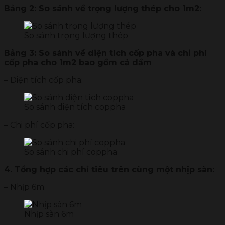
Bảng 2: So sánh về trọng lượng thép cho 1m2:
So sánh trọng lượng thép
Bảng 3: So sánh về diện tích cốp pha và
chi phí
cốp pha cho 1m2 bao gồm cả dầm
– Diện tích cốp pha:
So sánh diện tích coppha
– Chi phí cốp pha:
So sánh chi phí coppha
4. Tổng hợp các chỉ tiêu trên cùng một nhịp sàn:
– Nhịp 6m
Nhịp sàn 6m