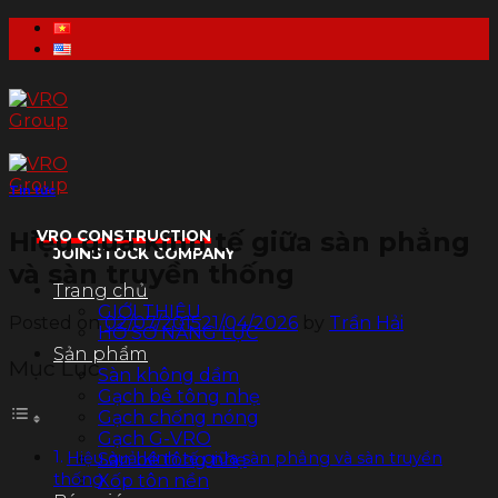
Skip
to
content
Tin tức
Hiệu quả kinh tế giữa sàn phẳng
VRO CONSTRUCTION
JOINSTOCK COMPANY
và sàn truyền thống
Trang chủ
GIỚI THIỆU
Posted on
02/07/2015
21/04/2026
by
Trần Hải
HỒ SƠ NĂNG LỰC
Sản phẩm
Mục Lục
Sàn không dầm
Gạch bê tông nhẹ
Gạch chống nóng
Gạch G-VRO
Hiệu quả kinh tế giữa sàn phẳng và sàn truyền
Sàn bê tông nhẹ
thống
Xốp tôn nền