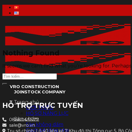
Skip
to
content
Nothing Found
It seems we can’t find what you’re looking for. Perhaps
VRO CONSTRUCTION
JOINSTOCK COMPANY
Trang chủ
HỖ TRỢ TRỰC TUYẾN
GIỚI THIỆU
HỒ SƠ NĂNG LỰC
Sản phẩm
0866.04.55.77
Sàn không dầm
sale@vro.vn
Gạch bê tông nhẹ
Trụ sở chính: Lô 40 liền kề 7 Khu đô thị Tổng cục 5, Bộ Cô