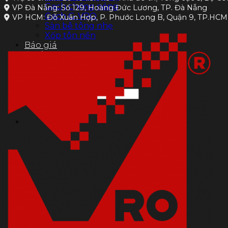
Gạch chống nóng
VP Đà Nẵng: Số 129, Hoàng Đức Lương, TP. Đà Nẵng
Gạch G-VRO
VP HCM: Đỗ Xuân Hợp, P. Phước Long B, Quận 9, TP.HCM
Sàn bê tông nhẹ
Xốp tôn nền
Báo giá
Dự án
THƯ VIỆN
Tin tức
Liên hệ
Tìm
kiếm: