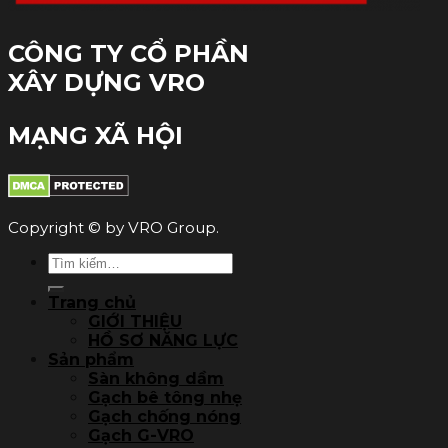
CÔNG TY CỔ PHẦN
XÂY DỰNG VRO
MẠNG XÃ HỘI
Copyright © by VRO Group.
Tìm
kiếm:
Trang chủ
GIỚI THIỆU
HỒ SƠ NĂNG LỰC
Sản phẩm
Sàn không dầm
Gạch bê tông nhẹ
Gạch chống nóng
Gạch G-VRO