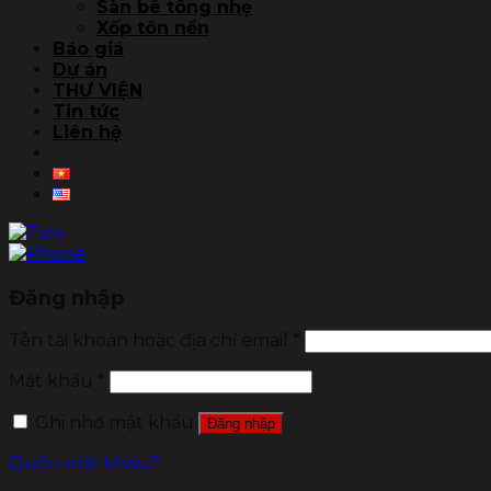
Sàn bê tông nhẹ
Xốp tôn nền
Báo giá
Dự án
THƯ VIỆN
Tin tức
Liên hệ
Đăng nhập
Tên tài khoản hoặc địa chỉ email
*
Mật khẩu
*
Ghi nhớ mật khẩu
Đăng nhập
Quên mật khẩu?