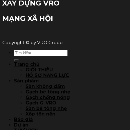
XÂY DỰNG VRO
MẠNG XÃ HỘI
Copyright © by VRO Group.
Tìm
kiếm:
Trang chủ
GIỚI THIỆU
HỒ SƠ NĂNG LỰC
Sản phẩm
Sàn không dầm
Gạch bê tông nhẹ
Gạch chống nóng
Gạch G-VRO
Sàn bê tông nhẹ
Xốp tôn nền
Báo giá
Dự án