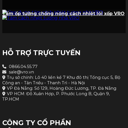
Tấm ốp tường chống nóng cách nhiệt lõi xốp VRO
HỖ TRỢ TRỰC TUYẾN
0866.04.55.77
sale@vro.vn
Trụ sở chính: Lô 40 liền kề 7 Khu đô thị Tổng cục 5, Bộ
Công an - Tân Triều - Thanh Trì - Hà Nội
VP Đà Nẵng: Số 129, Hoàng Đức Lương, TP. Đà Nẵng
VP HCM: Đỗ Xuân Hợp, P. Phước Long B, Quận 9,
TP.HCM
CÔNG TY CỔ PHẦN