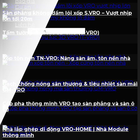
Báo giá
Dự án
Sàn phẳng không dầm lõi xốp S.VRO – Vượt nhịp
THƯ VIỆN
lớn tới 20m
Tin tức
Liên hệ
Tìm
Tấm tường chịu lực 3D VRO (T-VRO)
kiếm:
Xốp tôn nền TN-VRO: Nâng sàn âm, tôn nền nhà
Gạch chống nóng sân thượng & tiêu nhiệt sàn mái
GM-VRO
Cốp pha thông minh VRO tạo sàn phẳng và sàn ô
cờ
Nhà lắp ghép di động VRO-HOME | Nhà Module
thông minh