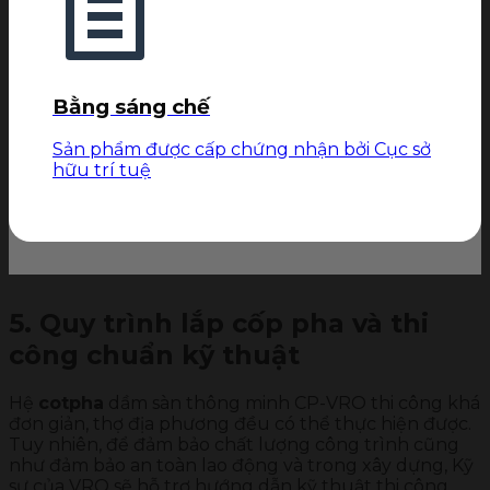
Bằng sáng chế
Sản phẩm được cấp chứng nhận bởi Cục sở
hữu trí tuệ
5. Quy trình lắp cốp pha và thi
công chuẩn kỹ thuật
Hệ
cotpha
dầm sàn thông minh CP-VRO thi công khá
đơn giản, thợ địa phương đều có thể thực hiện được.
Tuy nhiên, để đảm bảo chất lượng công trình cũng
như đảm bảo an toàn lao động và trong xây dựng, Kỹ
sư của VRO sẽ hỗ trợ hướng dẫn kỹ thuật thi công.