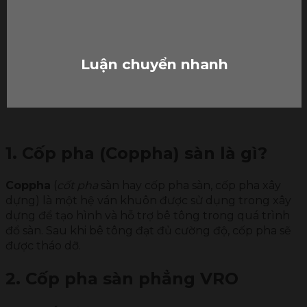
Luận chuyển nhanh
1. Cốp pha (Coppha) sàn là gì?
Coppha
(
cốt pha
sàn hay cốp pha sàn, cốp pha xây
dựng) là một hệ ván khuôn được sử dụng trong xây
dựng để tạo hình và hỗ trợ bê tông trong quá trình
đổ sàn. Sau khi bê tông đạt đủ cường độ, cốp pha sẽ
được tháo dỡ.
2. Cốp pha sàn phẳng VRO