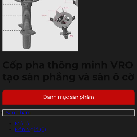
Cốp pha thông minh VRO
tạo sàn phẳng và sàn ô cờ
Danh mục sản phẩm
Sản phẩm
Mô tả
Đánh giá (0)