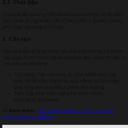
2.1. Chất liệu
Coppha sàn phẳng VRO được làm từ thép, có độ bền
cao, tái sử dụng nhiều lần. Chắc chắn, ít bị biến dạng,
phù hợp với công trình lớn.
2. Cấu tạo
Cốp pha sàn phẳng được cấu tạo bởi những bộ phận
này giúp hình thành bộ khuôn tạo điều kiện thuận lợi
cho việc đổ bê tông.
Trụ nâng: Tán cốp pha, lỗ chốt khóa tấm cốp
pha, đế đỡ tấm cốp pha, ecu nâng hạ tấm cốp
pha, ống ren, ecu điều chỉnh lên xuống.
Tấm Cốp pha: Tấm cốp pha 1200×1200;
1200×600; 600×600
>> Xem thêm:
Sàn phẳng không dầm trong Xây
dựng và Cách thiết kế