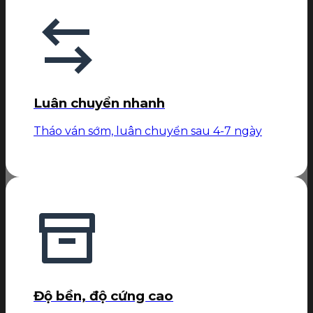
Luân chuyển nhanh
Tháo ván sớm, luân chuyển sau 4-7 ngày
Độ bền, độ cứng cao