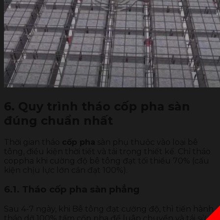
6. Quy trình tháo cốp pha sàn
đúng chuẩn nhất
Thời gian tháo
cốp pha
sàn phụ thuộc vào loại bê
tông, điều kiện thời tiết và tải trọng thiết kế. Chỉ tháo
coppha khi cường độ bê tông đạt tối thiểu 70% (cấu
kiện chịu lực lớn cần đạt 100%).
6.1. Tháo cốp pha sàn phẳng
Sau 4-7 ngày, khi Bê tông đạt cường độ, thì tiến hành
tháo dỡ 100% tấm cốp pha để luân chuyển và tái sử