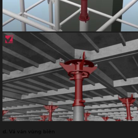
d. Vá ván vùng biên