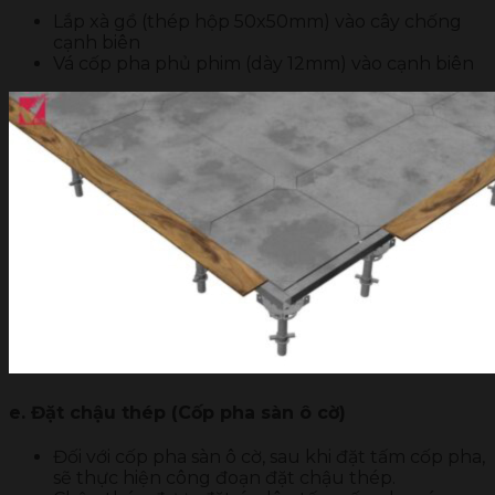
Lắp xà gồ (thép hộp 50x50mm) vào cây chống
cạnh biên
Vá cốp pha phủ phim (dày 12mm) vào cạnh biên
e. Đặt chậu thép (Cốp pha sàn ô cờ)
Đối với cốp pha sàn ô cờ, sau khi đặt tấm cốp pha,
sẽ thực hiện công đoạn đặt chậu thép.