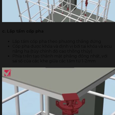
c. Lắp tấm cốp pha
Lắp tấm cốp pha theo phương thẳng đứng
Cốp pha được khóa và định vị bởi tai khóa và ecu
nâng hạ (tùy chỉnh độ cao thông thủy)
Phía trên tạo thành mặt phẳng đồng nhất, với
sai số của các khe giữa các tấm từ 1-2mm