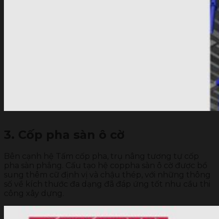
3. Cốp pha sàn ô cờ
Bên cạnh hệ Tấm cốp pha, trụ nâng tương tự cốp
pha sàn phẳng. Cấu tạo hệ coppha sàn ô cờ được bổ
sung thêm cữ định vị và chậu thép, với những thông
số về kích thước đa dạng đã đáp ứng tốt nhu cầu thi
công xây dựng.