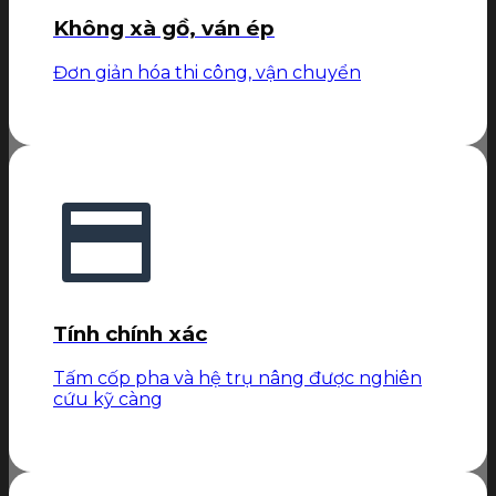
Không xà gồ, ván ép
Đơn giản hóa thi công, vận chuyển
Tính chính xác
Tấm cốp pha và hệ trụ nâng được nghiên
cứu kỹ càng