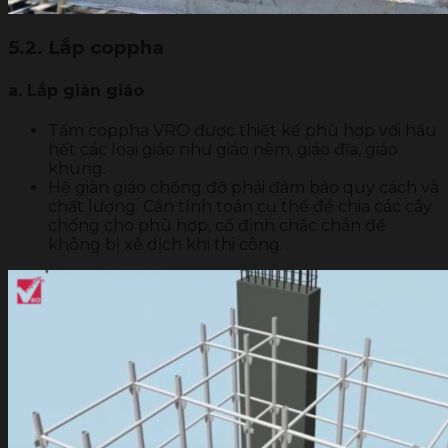
5.2. Lắp coppha
a. Lắp giàn giáo
Tấm coppha VRO được thiết kế phù hợp với hầu
hết các loại giáo như giáo nêm, giáo đĩa, giáo
khung.
Hệ giàn giáo chống đỡ phải đảm bảo quy cách và
chất lượng. Cần tính toán cụ thể để chia các cây
chống cho phù hợp, cố định chắc chắn để
không bị xê dịch khi thi công.