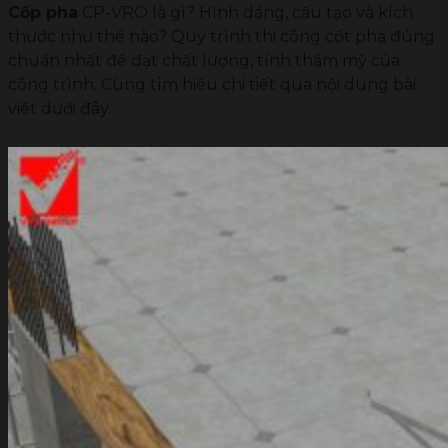
Cốp pha
CP-VRO là gì? Hình dáng, cấu tạo và kích
thước như thế nào? Quy trình thi công cốt pha đúng
chuẩn nhất để đạt chất lượng, tính thẩm mỹ của
công trình. Cùng tìm hiểu chi tiết qua nội dung bài
viết dưới đây.