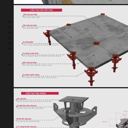
Gạch G-VRO
Sàn bê tông nhẹ
Xốp tôn nền
Báo giá
Dự án
THƯ VIỆN
Tin tức
Liên hệ
Tìm
kiếm: