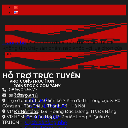
Skip
to
content
Trang chủ
/
Sản phẩm được gắn thẻ “Gạch block”
Không tìm thấy sản phẩm nào khớp với lựa chọn của
bạn.
HỖ TRỢ TRỰC TUYẾN
VRO CONSTRUCTION
JOINSTOCK COMPANY
0866.04.55.77
sale@vro.vn
Trang chủ
Trụ sở chính: Lô 40 liền kề 7 Khu đô thị Tổng cục 5, Bộ
GIỚI THIỆU
Công an - Tân Triều - Thanh Trì - Hà Nội
HỒ SƠ NĂNG LỰC
VP Đà Nẵng: Số 129, Hoàng Đức Lương, TP. Đà Nẵng
Sản phẩm
VP HCM: Đỗ Xuân Hợp, P. Phước Long B, Quận 9,
Sàn không dầm
TP.HCM
Gạch bê tông nhẹ
Gạch chống nóng