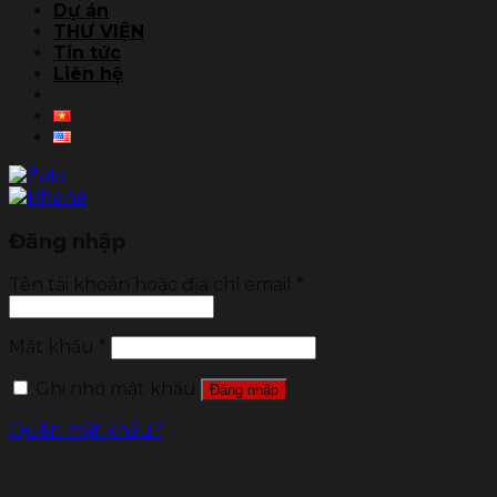
Dự án
THƯ VIỆN
Tin tức
Liên hệ
Đăng nhập
Tên tài khoản hoặc địa chỉ email
*
Mật khẩu
*
Ghi nhớ mật khẩu
Đăng nhập
Quên mật khẩu?