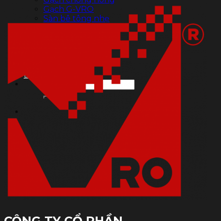
Gạch G-VRO
Sàn bê tông nhẹ
Xốp tôn nền
Báo giá
Dự án
THƯ VIỆN
Tin tức
Liên hệ
Tìm
kiếm:
CÔNG TY CỔ PHẦN