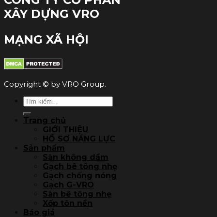
XÂY DỰNG VRO
MẠNG XÃ HỘI
Copyright © by VRO Group.
Tìm
kiếm:
Trang chủ
GIỚI THIỆU
HỒ SƠ NĂNG LỰC
Sản phẩm
Sàn không dầm
Gạch bê tông nhẹ
Gạch chống nóng
Gạch G-VRO
Sàn bê tông nhẹ
Xốp tôn nền
Báo giá