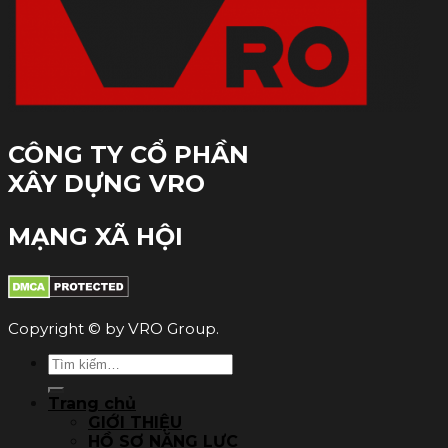
CÔNG TY CỔ PHẦN
XÂY DỰNG VRO
MẠNG XÃ HỘI
Copyright © by VRO Group.
Tìm
kiếm:
Trang chủ
GIỚI THIỆU
HỒ SƠ NĂNG LỰC