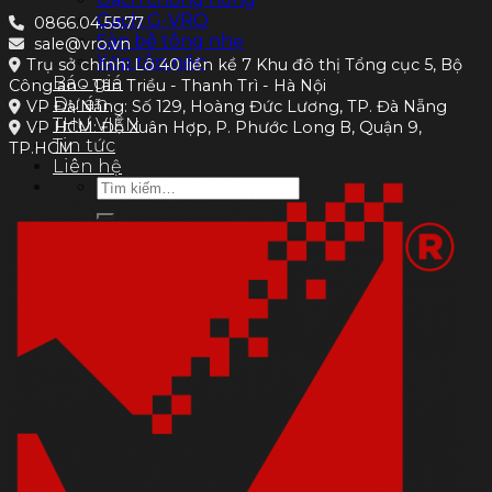
Gạch G-VRO
0866.04.55.77
Sàn bê tông nhẹ
sale@vro.vn
Xốp tôn nền
Trụ sở chính: Lô 40 liền kề 7 Khu đô thị Tổng cục 5, Bộ
Báo giá
Công an - Tân Triều - Thanh Trì - Hà Nội
Dự án
VP Đà Nẵng: Số 129, Hoàng Đức Lương, TP. Đà Nẵng
THƯ VIỆN
VP HCM: Đỗ Xuân Hợp, P. Phước Long B, Quận 9,
Tin tức
TP.HCM
Liên hệ
Tìm
kiếm: