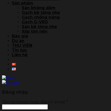
Sản phẩm
Sàn không dầm
Gạch bê tông nhẹ
Gạch chống nóng
Gạch G-VRO
Sàn bê tông nhẹ
Xốp tôn nền
Báo giá
Dự án
THƯ VIỆN
Tin tức
Liên hệ
Đăng nhập
Tên tài khoản hoặc địa chỉ email
*