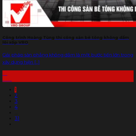
Công trình Hoàng Tùng thi công sàn bê tông không dầm
lõi xốp VRO
Giải pháp sàn phẳng không dầm là một bước tiến lớn trong
xây dựng hiện [...]
21
Th5
1
2
3
4
…
31