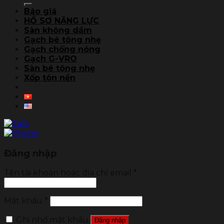
kiếm:
Báo giá
HỒ SƠ NĂNG LỰC
Sàn không dầm
Gạch bê tông nhẹ
Gạch chống nóng
Gạch G-VRO
Sàn bê tông nhẹ
Xốp tôn nền
Đăng nhập
Tên tài khoản hoặc địa chỉ email
*
Mật khẩu
*
Ghi nhớ mật khẩu
Đăng nhập