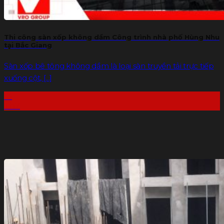
Thi công sàn xốp không dầm Công trình nhà phố Hùng Nhu
tại Bắc Giang
Sàn xốp bê tông không dầm là loại sàn truyền tải trực tiếp
xuống cột, [...]
13
Th7