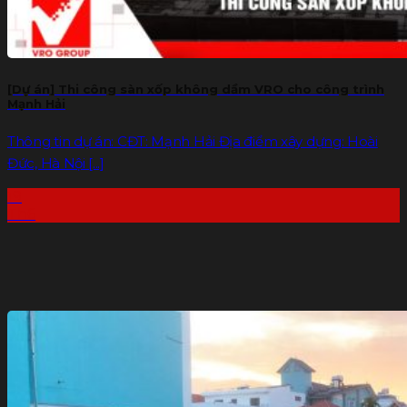
[Dự án] Thi công sàn xốp không dầm VRO cho công trình
Mạnh Hải
Thông tin dự án: CĐT: Mạnh Hải Địa điểm xây dựng: Hoài
Đức, Hà Nội [...]
19
Th6