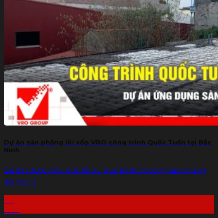
Dự án sàn phẳng lõi xốp VRO công trình Quốc Tuấn tại Bắc
Ninh
Để đạt được hiệu quả tối ưu, quá trình thi công sàn phẳng
đòi hỏi [...]
20
Th7