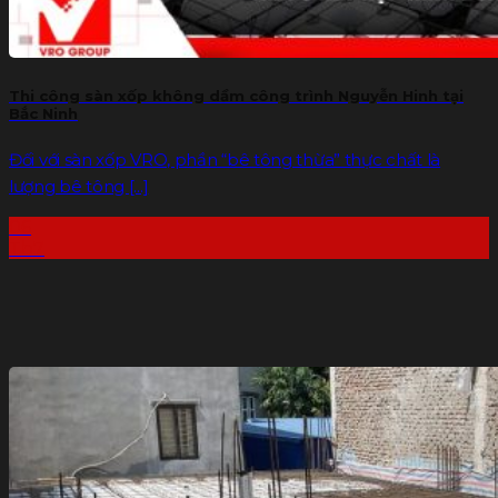
Thi công sàn xốp không dầm công trình Nguyễn Hinh tại
Bắc Ninh
Đối với sàn xốp VRO, phần “bê tông thừa” thực chất là
lượng bê tông [...]
06
Th7