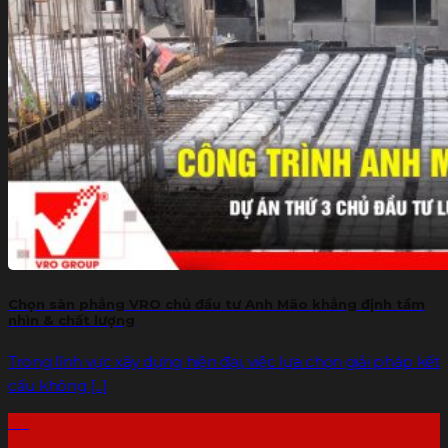
Chọn sàn phẳng VRO chủ đầu tư Anh Mão khẳng định tầm
nhìn & chất lượng
Trong lĩnh vực xây dựng hiện đại, việc lựa chọn giải pháp kết
cấu không [...]
09
Th7