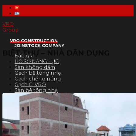
Skip
to
content
VRO
Group
VRO CONSTRUCTION
JOINSTOCK COMPANY
BIỆT THỰ – NHÀ DÂN DỤNG
Báo giá
HỒ SƠ NĂNG LỰC
Sàn không dầm
Gạch bê tông nhẹ
Gạch chống nóng
Gạch G-VRO
Sàn bê tông nhẹ
Xốp tôn nền
Tìm
kiếm: