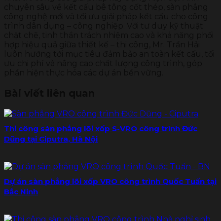
chuyên sâu về kết cấu bê tông cốt thép, sàn phẳng
công nghệ mới và tối ưu giải pháp kết cấu cho công
trình dân dụng – công nghiệp. Với tư duy kỹ thuật
chặt chẽ, tinh thần trách nhiệm cao và khả năng phối
hợp hiệu quả giữa thiết kế – thi công, Mr. Trần Hải
luôn hướng tới mục tiêu đảm bảo an toàn kết cấu, tối
ưu chi phí và nâng cao chất lượng công trình, góp
phần hiện thực hóa các dự án bền vững.
Bài viết liên quan
Thi công sàn phẳng lõi xốp S-VRO công trình Đức
Dũng tại Ciputra, Hà Nội
Dự án sàn phẳng lõi xốp VRO công trình Quốc Tuấn tại
Bắc Ninh