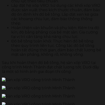
chịu lực theo tiêu chuẩn.
Lắp đặt hệ xốp VRO: Sử dụng các khối xốp VRO
được sản xuất theo kích thước chuẩn, đảm bảo
độ ổn định khi đổ bê tông. Lắp đặt xen kẽ giữa
các khoang chịu lực, đảm bảo thông thống
thép.
Hoàn thiện ván khuôn và phụ kiện: Kiểm tra độ
kín, độ bằng phẳng của bề mặt sàn. Gia cường
tại vị trí cần tăng khả năng chịu lực.
Đổ bê tông toàn khối: Thực hiện đổ bê tông
theo quy trình liên tục. Công tác đổ bê tông
hoàn tất đúng thời gian, đảm bảo chất lượng bề
mặt sàn phẳng, không rỗ, không võng.
Sau khi hoàn thiện đổ bê tông, hệ sàn xốp VRO tại
công trình Minh Thành đạt chất lượng tốt. Dưới đây
là một số hình ảnh giai đoạn thi công: