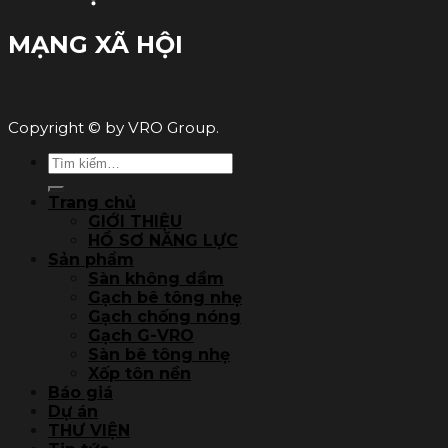
MẠNG XÃ HỘI
Copyright © by VRO Group.
Tìm
kiếm:
Trang chủ
GIỚI THIỆU
HỒ SƠ NĂNG LỰC
Sản phẩm
Sàn không dầm
Gạch bê tông nhẹ
Gạch chống nóng
Gạch G-VRO
Sàn bê tông nhẹ
Xốp tôn nền
Báo giá
Dự án
THƯ VIỆN