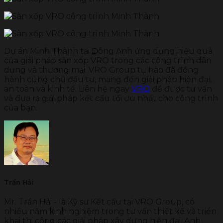
Dự án Minh Thành tại Đông Anh ứng dụng hiệu quả
của giải pháp sàn xốp VRO trong các công trình dân
dụng và thương mại. VRO Group tự hào đã đồng
hành cùng chủ đầu tư, mang đến giải pháp hiện đại,
an toàn và kinh tế. Liên hệ ngay
VRO
để được tư vấn
và đưa ra giải pháp kết cấu tối ưu nhất cho công trình
của bạn.
Trần Hải
Mr. Trần Hải - là Kỹ sư Kết cấu tại VRO Group, có
nhiều năm kinh nghiệm trong tư vấn thiết kế và triển
khai thi công các giải pháp xây dựng hiện đại. Anh