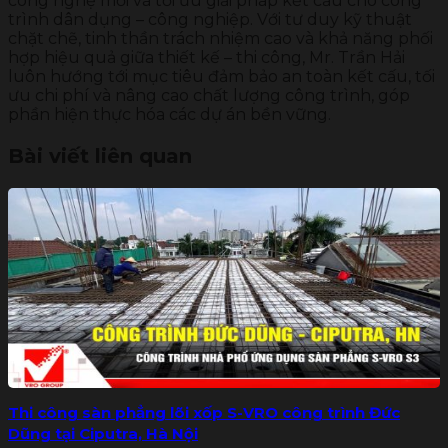
công nghệ mới và tối ưu giải pháp kết cấu cho công
trình dân dụng – công nghiệp. Với tư duy kỹ thuật
chặt chẽ, tinh thần trách nhiệm cao và khả năng phối
hợp hiệu quả giữa thiết kế – thi công, Mr. Trần Hải
luôn hướng tới mục tiêu đảm bảo an toàn kết cấu, tối
ưu chi phí và nâng cao chất lượng công trình, góp
phần hiện thực hóa các dự án bền vững.
Bài viết liên quan
Thi công sàn phẳng lõi xốp S-VRO công trình Đức
Dũng tại Ciputra, Hà Nội