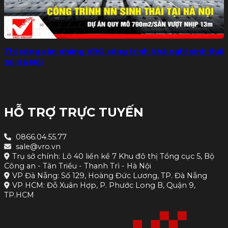
Thi công sàn phẳng VRO công trình Nhà nghỉ sinh thái
tại Hà Nội
HỖ TRỢ TRỰC TUYẾN
0866.04.55.77
sale@vro.vn
Trụ sở chính: Lô 40 liền kề 7 Khu đô thị Tổng cục 5, Bộ
Công an - Tân Triều - Thanh Trì - Hà Nội
VP Đà Nẵng: Số 129, Hoàng Đức Lương, TP. Đà Nẵng
VP HCM: Đỗ Xuân Hợp, P. Phước Long B, Quận 9,
TP.HCM