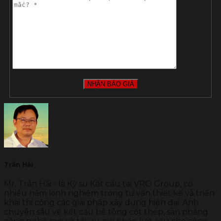
Trần Hải
Mr. Trần Hải - là Kỹ sư Kết cấu tại VRO Group, có
nhiều năm kinh nghiệm trong tư vấn thiết kế và triển
khai thi công các giải pháp xây dựng hiện đại. Anh
chuyên sâu về kết cấu bê tông cốt thép, sàn phẳng