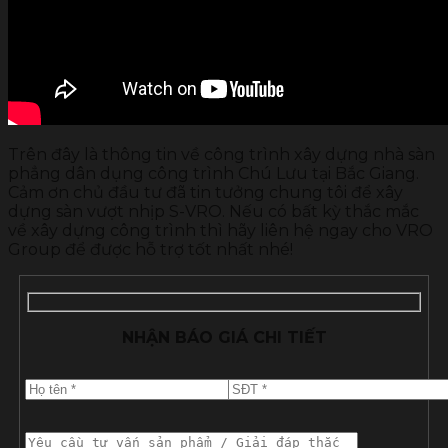
Trên đây là thông tin về công trình xây dựng nhà sàn
phẳng dân dụng công trình Chú Lưu tại Bắc Giang.
Cảm ơn chủ đầu tư đã tin tưởng chung tôi để xây
dựng sàn vượt nhịp S-VRO. Nếu có bất kỳ thắc mắc
về xây dựng công trình thì hãy liên hệ ngay cho VRO
Group để được hỗ trợ tốt nhất nhé!
NHẬN BÁO GIÁ CHI TIẾT