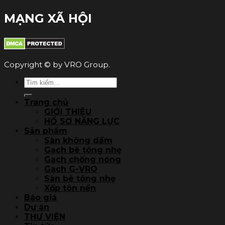
MẠNG XÃ HỘI
Copyright © by VRO Group.
Tìm
kiếm:
Trang chủ
GIỚI THIỆU
HỒ SƠ NĂNG LỰC
Sản phẩm
Sàn không dầm
Gạch bê tông nhẹ
Gạch chống nóng
Gạch G-VRO
Sàn bê tông nhẹ
Xốp tôn nền
Báo giá
Dự án
THƯ VIỆN