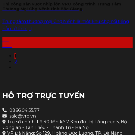
Thi công sàn vượt nhịp lớn VRO công trình Trung Tâm
Thương Mại Chợ Nếnh tỉnh Bắc Giang
Trung tâm thương mại Chợ Nếnh là một khu chợ nổi tiếng
nằm ở tỉnh [...]
03
Th2
1
2
HỖ TRỢ TRỰC TUYẾN
0866.04.55.77
sale@vro.vn
Trụ sở chính: Lô 40 liền kề 7 Khu đô thị Tổng cục 5, Bộ
Công an - Tân Triều - Thanh Trì - Hà Nội
VP Đà Nẵng: Số 129, Hoàng Đức Lương, TP. Đà Nẵng