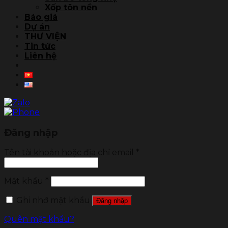
Xốp tôn nền
Báo giá
Dự án
THƯ VIỆN
Tin tức
Liên hệ
Đăng nhập
Tên tài khoản hoặc địa chỉ email
*
Mật khẩu
*
Ghi nhớ mật khẩu
Đăng nhập
Quên mật khẩu?