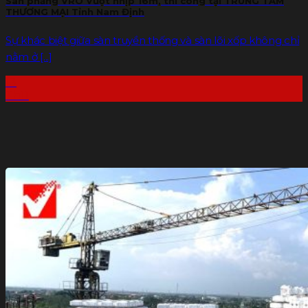
Sàn phẳng VRO Vượt nhịp 16m, thi công tại TRUNG TÂM
THƯƠNG MẠI Tỉnh Nam Định
Sự khác biệt giữa sàn truyền thống và sàn lõi xốp không chỉ
nằm ở [...]
13
Th11