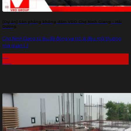
[Dự án] Sàn phẳng không dầm VRO Chợ Ninh Giang – Hải
Dương
Chợ Ninh Giang từ lâu đã đóng vai trò là đầu mối thương
mại quan [...]
07
Th6