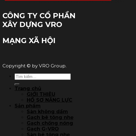
CÔNG TY CỔ PHẦN
XÂY DỰNG VRO
MẠNG XÃ HỘI
Copyright © by VRO Group.
Tìm
kiếm:
Trang chủ
GIỚI THIỆU
HỒ SƠ NĂNG LỰC
Sản phẩm
Sàn không dầm
Gạch bê tông nhẹ
Gạch chống nóng
Gạch G-VRO
Sàn bê tông nhẹ