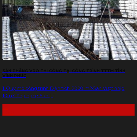
SÀN PHẲNG VRO THI CÔNG TẠI CÔNG TRÌNH TTTM TỈNH
VĨNH PHÚC
1. Quy mô công trình Diện tích: 2000 m2/Sàn Vượt nhịp
10m Công nghệ: Sàn [...]
25
Th10