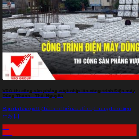
Gạch G-VRO
Sàn bê tông nhẹ
Xốp tôn nền
Báo giá
Dự án
THƯ VIỆN
Tin tức
Liên hệ
Tìm
kiếm:
VRO thi công sàn phẳng vượt nhịp lớn công trình Điện máy
Dũng Thành – Thái Nguyên
Bạn đã bao giờ tự hỏi làm thế nào để một trung tâm điện
máy [...]
02
Th7