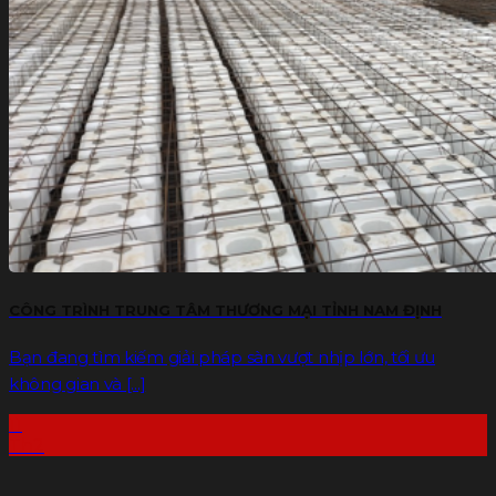
CÔNG TRÌNH TRUNG TÂM THƯƠNG MẠI TỈNH NAM ĐỊNH
Bạn đang tìm kiếm giải pháp sàn vượt nhịp lớn, tối ưu
không gian và [...]
11
Th2