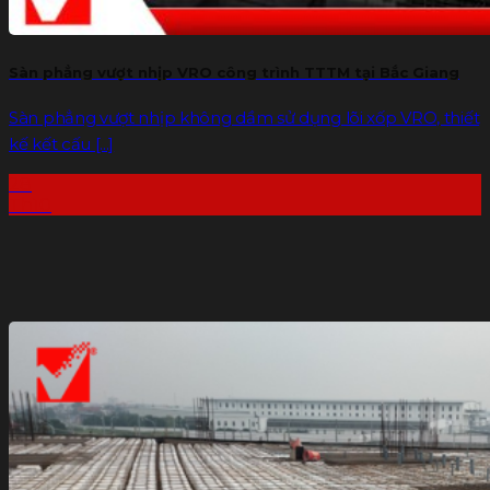
Sàn phẳng vượt nhịp VRO công trình TTTM tại Bắc Giang
Sàn phẳng vượt nhịp không dầm sử dụng lõi xốp VRO, thiết
kế kết cấu [...]
28
Th10