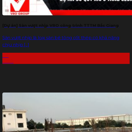
[Dự án] Sàn vượt nhịp VRO công trình TTTM Bắc Giang
Sàn vượt nhịp là loại sàn bê tông cốt thép có khả năng
chịu nhịp [...]
04
Th12