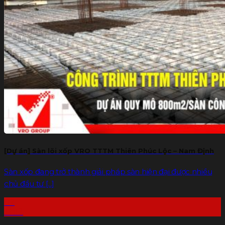
[Dự án] Sàn lõi xốp VRO TTTM Thiên Phúc Lộc – Nam Định
Sàn xốp đang trở thành giải pháp sàn hiện đại được nhiều
chủ đầu tư [...]
02
Th12