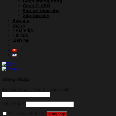
Gạch chống nóng
Gạch G-VRO
Sàn bê tông nhẹ
Xốp tôn nền
Báo giá
Dự án
THƯ VIỆN
Tin tức
Liên hệ
Đăng nhập
Tên tài khoản hoặc địa chỉ email
*
Mật khẩu
*
Ghi nhớ mật khẩu
Đăng nhập