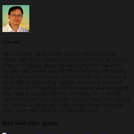
Trần Hải
Mr. Trần Hải - là Kỹ sư Kết cấu tại VRO Group, có
nhiều năm kinh nghiệm trong tư vấn thiết kế và triển
khai thi công các giải pháp xây dựng hiện đại. Anh
chuyên sâu về kết cấu bê tông cốt thép, sàn phẳng
công nghệ mới và tối ưu giải pháp kết cấu cho công
trình dân dụng – công nghiệp. Với tư duy kỹ thuật
chặt chẽ, tinh thần trách nhiệm cao và khả năng phối
hợp hiệu quả giữa thiết kế – thi công, Mr. Trần Hải
luôn hướng tới mục tiêu đảm bảo an toàn kết cấu, tối
ưu chi phí và nâng cao chất lượng công trình, góp
phần hiện thực hóa các dự án bền vững.
Bài viết liên quan