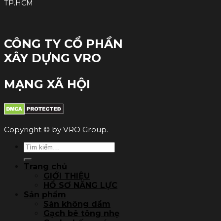
TP.HCM
CÔNG TY CỔ PHẦN
XÂY DỰNG VRO
MẠNG XÃ HỘI
Copyright © by VRO Group.
Tìm
kiếm:
Trang chủ
GIỚI THIỆU
HỒ SƠ NĂNG LỰC
Sản phẩm
Sàn không dầm
Gạch bê tông nhẹ