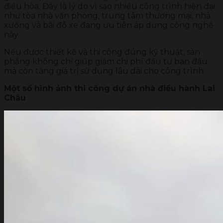
điều hòa. Đây là lý do vì sao nhiều công trình hiện đại
như tòa nhà văn phòng, trung tâm thương mại, nhà
xưởng và bãi đỗ xe đang ưu tiên áp dụng công nghệ
này.
Nếu được thiết kế và thi công đúng kỹ thuật, sàn
phẳng không chỉ giúp giảm chi phí đầu tư ban đầu
mà còn tăng giá trị sử dụng lâu dài cho công trình.
Một số hình ảnh thi công dự án nhà điều hành Lai
Châu