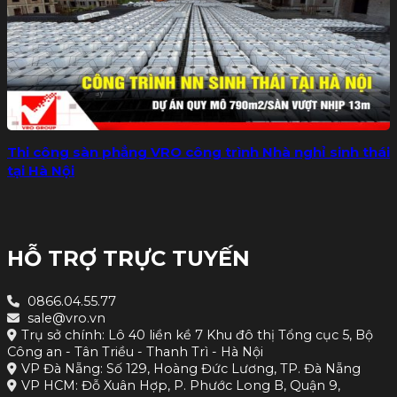
Thi công sàn phẳng VRO công trình Nhà nghỉ sinh thái
tại Hà Nội
HỖ TRỢ TRỰC TUYẾN
0866.04.55.77
sale@vro.vn
Trụ sở chính: Lô 40 liền kề 7 Khu đô thị Tổng cục 5, Bộ
Công an - Tân Triều - Thanh Trì - Hà Nội
VP Đà Nẵng: Số 129, Hoàng Đức Lương, TP. Đà Nẵng
VP HCM: Đỗ Xuân Hợp, P. Phước Long B, Quận 9,