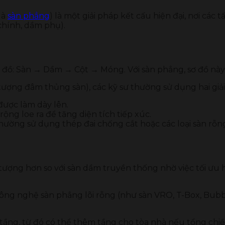
là
sàn phẳng
) là một giải pháp kết cấu hiện đại, nơi các 
hính, dầm phụ).
 đồ: Sàn → Dầm → Cột → Móng. Với sàn phẳng, sơ đồ này
 tượng đâm thủng sàn), các kỹ sư thường sử dụng hai giải
 được làm dày lên.
ộng loe ra để tăng diện tích tiếp xúc.
ường sử dụng thép đai chống cắt hoặc các loại sàn rỗng
ượng hơn so với sàn dầm truyền thống nhờ việc tối ưu hó
công nghệ sàn phẳng lõi rỗng (như sàn VRO, T-Box, Bu
 tầng, từ đó có thể thêm tầng cho tòa nhà nếu tổng chi