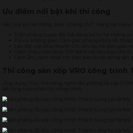
Ưu điểm nổi bật khi thi công
Việc loại bỏ hệ thống dầm “chằng chịt” mang lại nhiều l
Trần phẳng tuyệt đối: Dễ dàng bố trí hệ thống c
Tối ưu không gian: Cảm giác phòng rộng rãi, thoá
Lắp đặt cốp pha nhanh: Chỉ cần lắp hệ giàn giáo v
Giảm chiều cao tầng: Tiết kiệm vật liệu bao che 
Cách âm, cách nhiệt tốt: Đặc biệt là các dòng sàn
Thi công sàn xốp VRO công trình
Ứng dụng thực thế công nghệ sàn phẳng lõi xốp S-VRO 
bê tông toàn khối cho công trình.