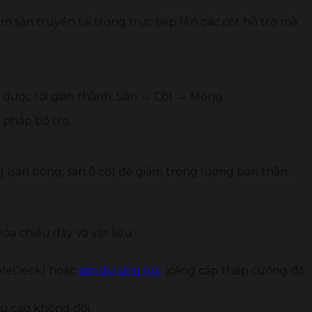
tấm sàn truyền tải trọng trực tiếp lên các cột hỗ trợ mà
 được tối giản thành: Sàn → Cột → Móng.
 pháp bổ trợ:
 (sàn bóng, sàn ô cờ) để giảm trọng lượng bản thân.
a chiều dày và vật liệu:
bbleDeck) hoặc
sàn dự ứng lực
(căng cáp thép cường độ
ều cao không đổi.