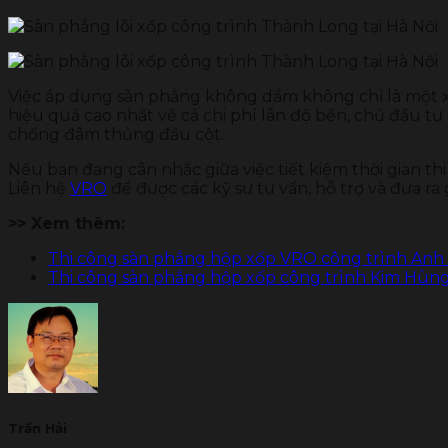
Việc áp dụng sàn phẳng không dầm không chỉ là một xu
hiệu quả cao nhất về cả chi phí lẫn độ bền, chủ đầu tư 
chống đâm thủng đầu cột.
Nếu bạn đang cân nhắc giữa việc tiết kiệm thời gian th
Liên hệ
VRO
để được các kỹ sư tư vấn, hỗ trợ và đưa ra 
>> Xem thêm:
Thi công sàn phẳng hộp xốp VRO công trình Anh 
Thi công sàn phẳng hộp xốp công trình Kim Hùng 
Trần Hải