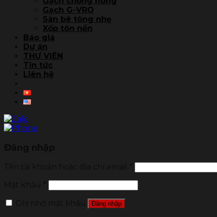
Gạch chống nóng
Gạch G-VRO
Sàn bê tông nhẹ
Xốp tôn nền
Báo giá
Dự án
THƯ VIỆN
Tin tức
Liên hệ
Đăng nhập
Tên tài khoản hoặc địa chỉ email
*
Mật khẩu
*
Ghi nhớ mật khẩu
Đăng nhập