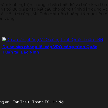
 năm kinh nghiệm trong tư vấn thiết kế và triển khai thi
và tối ưu giải pháp kết cấu cho công trình dân dụng – c
ết kế – thi công, Mr. Trần Hải luôn hướng tới mục tiêu đ
ền vững.
Dự án sàn phẳng lõi xốp VRO công trình Quốc
Tuấn tại Bắc Ninh
ng an - Tân Triều - Thanh Trì - Hà Nội