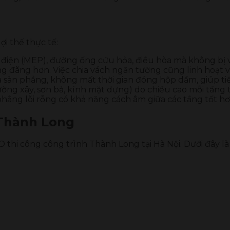
ợi thế thực tế:
ơ điện (MEP), đường ống cứu hỏa, điều hòa mà không bị
ng đãng hơn. Việc chia vách ngăn tường cũng linh hoạt v
à sàn phẳng, không mất thời gian đóng hộp dầm, giúp tiế
(tường xây, sơn bả, kính mặt dựng) do chiều cao mỗi tầ
 phẳng lõi rỗng có khả năng cách âm giữa các tầng tốt h
 Thành Long
thi công công trình Thành Long tại Hà Nội. Dưới đây là