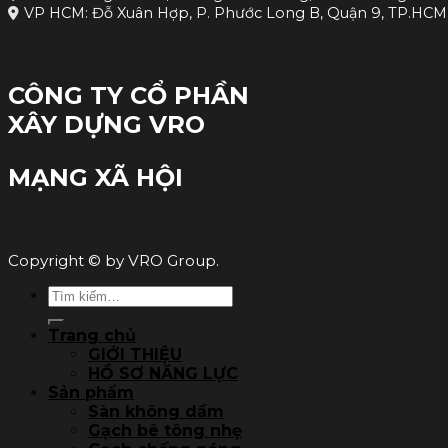
VP HCM: Đỗ Xuân Hợp, P. Phước Long B, Quận 9, TP.HCM
CÔNG TY CỔ PHẦN
XÂY DỰNG VRO
MẠNG XÃ HỘI
Copyright © by VRO Group.
Tìm
kiếm:
Trang chủ
GIỚI THIỆU
HỒ SƠ NĂNG LỰC
Sản phẩm
Sàn không dầm
Gạch bê tông nhẹ