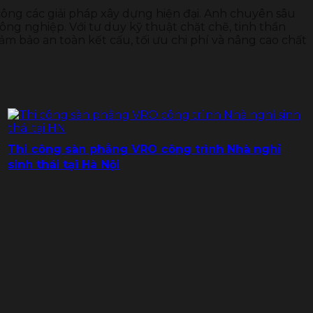
 công các giải pháp xây dựng hiện đại. Anh chuyên sâu
ông nghiệp. Với tư duy kỹ thuật chặt chẽ, tinh thần
ảm bảo an toàn kết cấu, tối ưu chi phí và nâng cao chất
Thi công sàn phẳng VRO công trình Nhà nghỉ
sinh thái tại Hà Nội