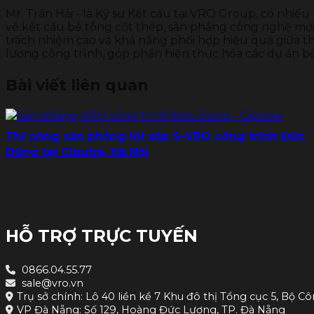
Mr. Trần Hải - là Kỹ sư Kết cấu tại VRO Group, có nhiều
về kết cấu bê tông cốt thép, sàn phẳng công nghệ mới 
trách nhiệm cao và khả năng phối hợp hiệu quả giữa thi
lượng công trình, góp phần hiện thực hóa các dự án b
Bài viết liên quan
Thi công sàn phẳng lõi xốp S-VRO công trình Đức
Dũng tại Ciputra, Hà Nội
HỖ TRỢ TRỰC TUYẾN
0866.04.55.77
sale@vro.vn
Trụ sở chính: Lô 40 liền kề 7 Khu đô thị Tổng cục 5, Bộ Cô
VP Đà Nẵng: Số 129, Hoàng Đức Lương, TP. Đà Nẵng