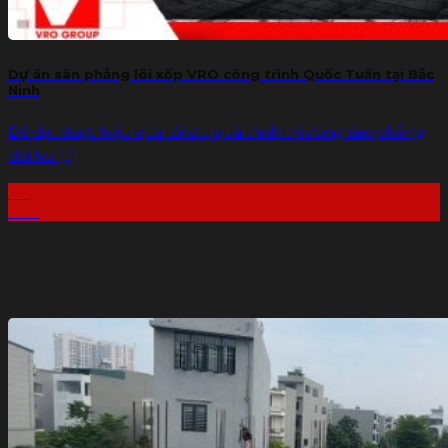
Dự án sàn phẳng lõi xốp VRO công trình Quốc Tuấn tại Bắc
Ninh
Để đạt được hiệu quả tối ưu, quá trình thi công sàn phẳng
đòi hỏi [...]
20
Th7