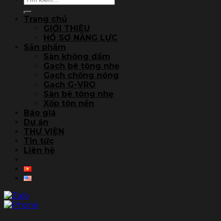
kiếm:
Trang chủ
GIỚI THIỆU
HỒ SƠ NĂNG LỰC
Sản phẩm
Sàn không dầm
Gạch bê tông nhẹ
Gạch chống nóng
Gạch G-VRO
Sàn bê tông nhẹ
Xốp tôn nền
Báo giá
Dự án
THƯ VIỆN
Tin tức
Liên hệ