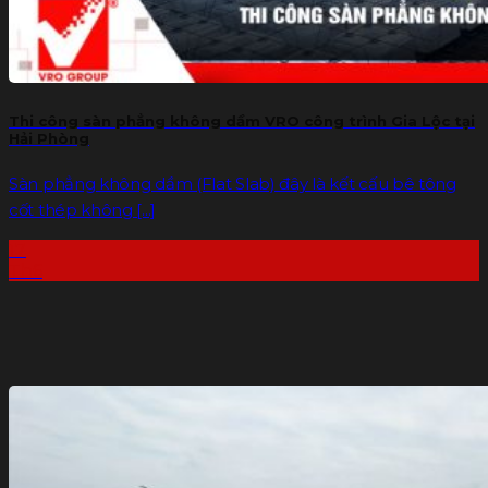
Thi công sàn phẳng không dầm VRO công trình Gia Lộc tại
Hải Phòng
Sàn phẳng không dầm (Flat Slab) đây là kết cấu bê tông
cốt thép không [...]
17
Th6