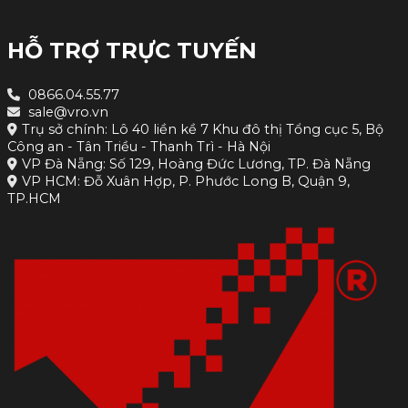
HỖ TRỢ TRỰC TUYẾN
0866.04.55.77
sale@vro.vn
Trụ sở chính: Lô 40 liền kề 7 Khu đô thị Tổng cục 5, Bộ
Công an - Tân Triều - Thanh Trì - Hà Nội
VP Đà Nẵng: Số 129, Hoàng Đức Lương, TP. Đà Nẵng
VP HCM: Đỗ Xuân Hợp, P. Phước Long B, Quận 9,
TP.HCM