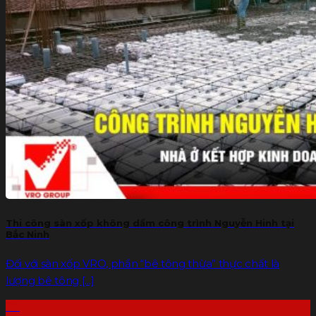
Thi công sàn xốp không dầm công trình Nguyễn Hinh tại
Bắc Ninh
Đối với sàn xốp VRO, phần “bê tông thừa” thực chất là
lượng bê tông [...]
06