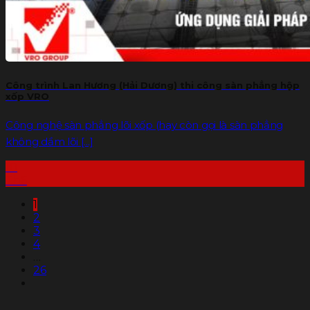
Công trình Lan Hương (Hải Dương) thi công sàn phẳng hộp
xốp VRO
Công nghệ sàn phẳng lõi xốp (hay còn gọi là sàn phẳng
không dầm lõi [...]
10
Th6
1
2
3
4
…
26