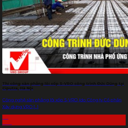
Gạch G-VRO
Sàn bê tông nhẹ
Xốp tôn nền
Báo giá
Dự án
THƯ VIỆN
Tin tức
Liên hệ
Tìm
kiếm:
Thi công sàn phẳng lõi xốp S-VRO công trình Đức Dũng tại
Ciputra, Hà Nội
Công nghệ sàn phẳng lõi xốp S-VRO (do Công ty Cổ phần
Xây dựng VRO [...]
03
Th8