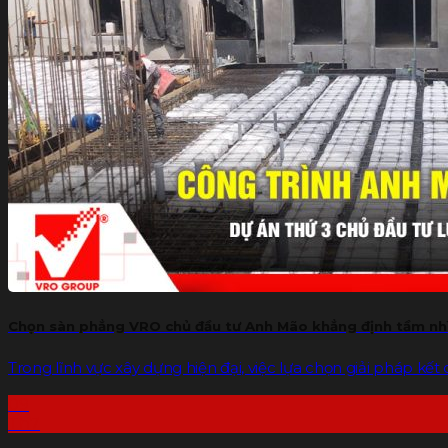
Chọn sàn phẳng VRO chủ đầu tư Anh Mão khẳng định tầm nhì
Trong lĩnh vực xây dựng hiện đại, việc lựa chọn giải pháp kết c
09
Th7