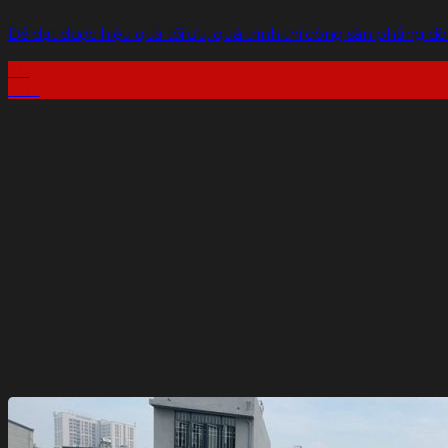
Để đạt được hiệu quả tối ưu, quá trình thi công sàn phẳng đòi hỏ
20
Th7