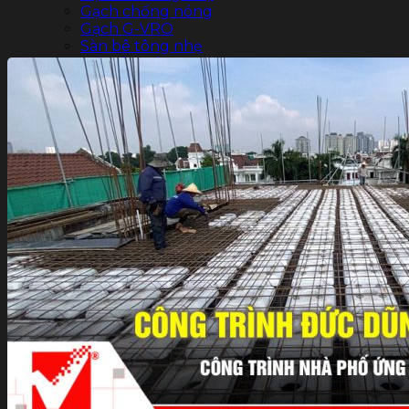
Gạch chống nóng
Gạch G-VRO
Sàn bê tông nhẹ
Xốp tôn nền
Báo giá
Dự án
THƯ VIỆN
Tin tức
Liên hệ
Tìm
kiếm: