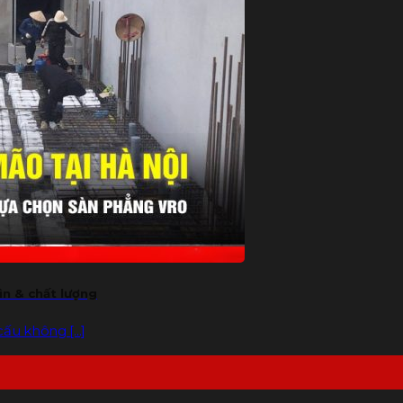
n & chất lượng
ấu không [...]