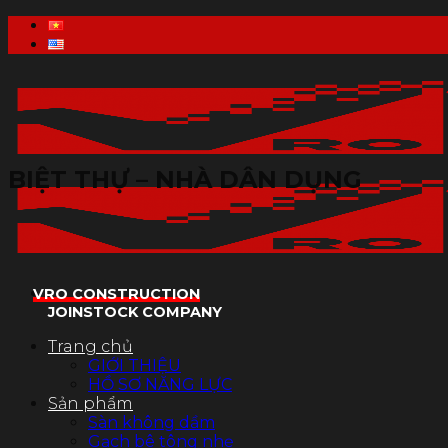
Skip
to
content
BIỆT THỰ – NHÀ DÂN DỤNG
VRO CONSTRUCTION
JOINSTOCK COMPANY
Trang chủ
GIỚI THIỆU
HỒ SƠ NĂNG LỰC
Sản phẩm
Sàn không dầm
Gạch bê tông nhẹ