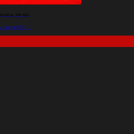
iputra, Hà Nội
 dựng VRO [...]