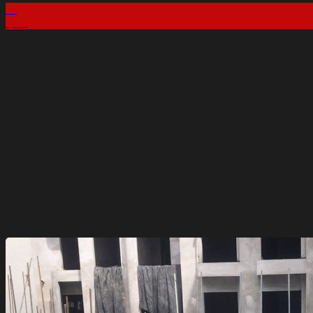
13
Th7