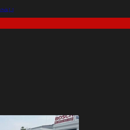
i [...]