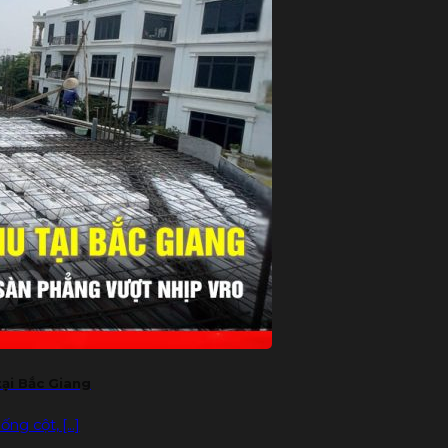
ại Bắc Giang
g cột, [...]