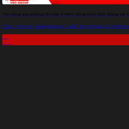
Thi công sàn phẳng lõi xốp S-VRO công trình Đức Dũng tại C
Công nghệ sàn phẳng lõi xốp S-VRO (do Công ty Cổ phần Xây
03
Th8