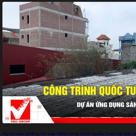
Dự án sàn phẳng lõi xốp VRO công trình Quốc Tuấn tại Bắc N