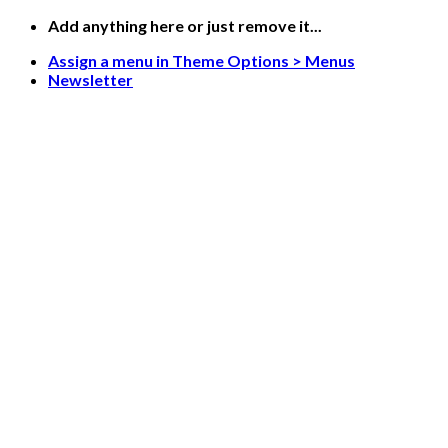
Skip
Add anything here or just remove it...
to
Assign a menu in Theme Options > Menus
content
Newsletter