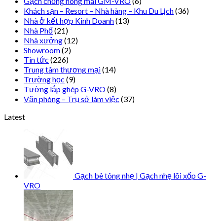
Gạch chống nóng mái GM-VRO
(6)
Khách sạn – Resort – Nhà hàng – Khu Du Lịch
(36)
Nhà ở kết hợp Kinh Doanh
(13)
Nhà Phố
(21)
Nhà xưởng
(12)
Showroom
(2)
Tin tức
(226)
Trung tâm thương mại
(14)
Trường học
(9)
Tường lắp ghép G-VRO
(8)
Văn phòng – Trụ sở làm việc
(37)
Latest
Gạch bê tông nhẹ | Gạch nhẹ lõi xốp G-
VRO