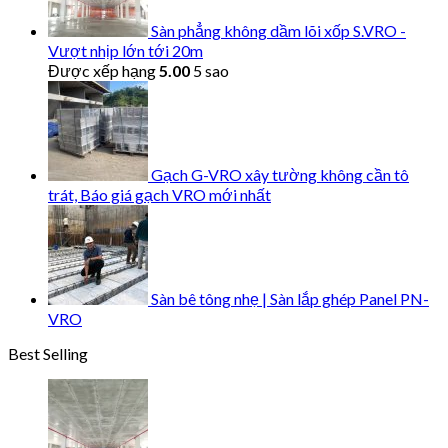
Sàn phẳng không dầm lõi xốp S.VRO -
Vượt nhịp lớn tới 20m
Được xếp hạng
5.00
5 sao
Gạch G-VRO xây tường không cần tô
trát, Báo giá gạch VRO mới nhất
Sàn bê tông nhẹ | Sàn lắp ghép Panel PN-
VRO
Best Selling