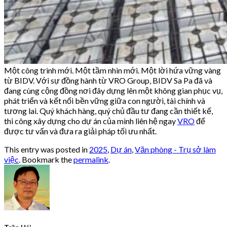
Một công trình mới. Một tầm nhìn mới. Một lời hứa vững vàng
từ BIDV. Với sự đồng hành từ VRO Group, BIDV Sa Pa đã và
đang cùng cộng đồng nơi đây dựng lên một không gian phục vụ,
phát triển và kết nối bền vững giữa con người, tài chính và
tương lai. Quý khách hàng, quý chủ đầu tư đang cần thiết kế,
thi công xây dựng cho dự án của mình liên hệ ngay
VRO
để
được tư vấn và đưa ra giải pháp tối ưu nhất.
This entry was posted in
2025
,
Dự án
,
Văn phòng - Trụ sở làm
việc
. Bookmark the
permalink
.