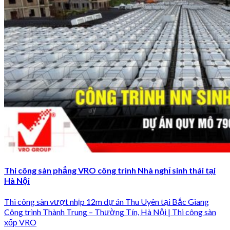
Thi công sàn phẳng VRO công trình Nhà nghỉ sinh thái tại
Hà Nội
Thi công sàn vượt nhịp 12m dự án Thu Uyên tại Bắc Giang
Công trình Thành Trung – Thường Tín, Hà Nội | Thi công sàn
xốp VRO