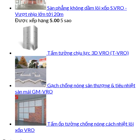
Sàn phẳng không dầm lõi xốp S.VRO -
Vượt nhịp lớn tới 20m
Được xếp hạng
5.00
5 sao
Tấm tường chịu lực 3D VRO (T-VRO)
Gạch chống nóng sân thượng & tiêu nhiệt
sàn mái GM-VRO
Tấm ốp tường chống nóng cách nhiệt lõi
xốp VRO