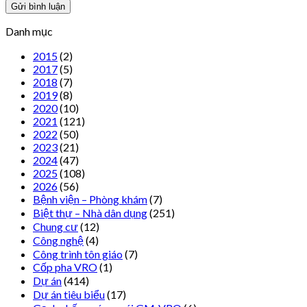
Danh mục
2015
(2)
2017
(5)
2018
(7)
2019
(8)
2020
(10)
2021
(121)
2022
(50)
2023
(21)
2024
(47)
2025
(108)
2026
(56)
Bệnh viện – Phòng khám
(7)
Biệt thự – Nhà dân dụng
(251)
Chung cư
(12)
Công nghệ
(4)
Công trình tôn giáo
(7)
Cốp pha VRO
(1)
Dự án
(414)
Dự án tiêu biểu
(17)